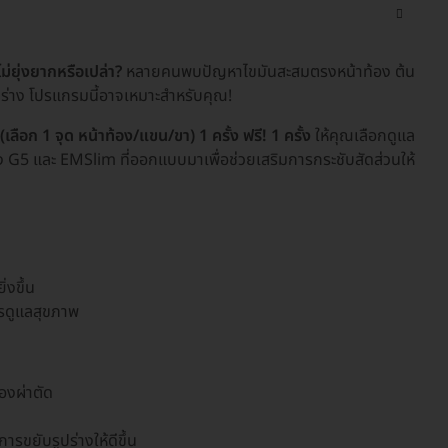
่ยุ่งยากหรือเปล่า?
หลายคนพบปัญหาไขมันสะสมตรงหน้าท้อง ต้น
ูปร่าง โปรแกรมนี้อาจเหมาะสำหรับคุณ!
อก 1 จุด หน้าท้อง/แขน/ขา) 1 ครั้ง ฟรี! 1 ครั้ง
ให้คุณเลือกดูแล
ื่อง G5 และ EMSlim ที่ออกแบบมาเพื่อช่วยเสริมการกระชับสัดส่วนให้
่งขึ้น
ารดูแลสุขภาพ
องผ่าตัด
รขยับรูปร่างให้ดีขึ้น