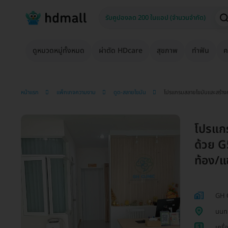
ดูหมวดหมู่ทั้งหมด
ผ่าตัด HDcare
สุขภาพ
ทำฟัน
ค
หน้าแรก
แพ็กเกจความงาม
ดูด-สลายไขมัน
โปรแกรมสลายไขมันและสร้างกล้
โปรแกร
ด้วย G
ท้อง/แข
GH C
นนทบ
1
เครื