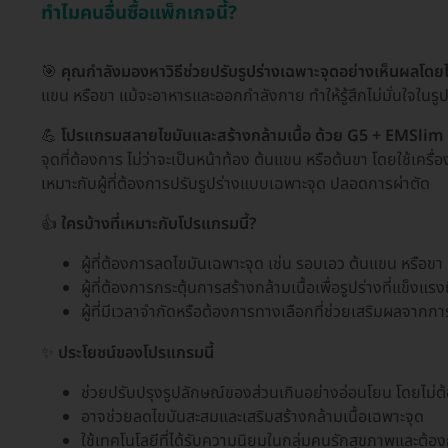
ทำไมคนอื่นซื้อแพ็กเกจนี้?
🎯
คุณกำลังมองหาวิธีช่วยปรับรูปร่างเฉพาะจุดอย่างเห็นผลโดยไม
แขน หรือขา แม้จะอาหารและออกกำลังกาย ทำให้รู้สึกไม่มั่นใจในร
💪
โปรแกรมสลายไขมันและสร้างกล้ามเนื้อ ด้วย G5 + EMSlim (เลื
จุดที่ต้องการ ไม่ว่าจะเป็นหน้าท้อง ต้นแขน หรือต้นขา โดยใช้เคร
เหมาะกับผู้ที่ต้องการปรับรูปร่างแบบเฉพาะจุด ปลอดการผ่าตัด
👍
ใครบ้างที่เหมาะกับโปรแกรมนี้?
ผู้ที่ต้องการลดไขมันเฉพาะจุด เช่น รอบเอว ต้นแขน หรือขา
ผู้ที่ต้องการกระตุ้นการสร้างกล้ามเนื้อเพื่อรูปร่างที่แข็งแรงยิ
ผู้ที่มีเวลาจำกัดหรือต้องการทางเลือกที่ช่วยเสริมผลจากก
✨
ประโยชน์ของโปรแกรมนี้
ช่วยปรับปรุงรูปลักษณ์ของส่วนเกินอย่างอ่อนโยน โดยไม่ต้
อาจช่วยลดไขมันสะสมและเสริมสร้างกล้ามเนื้อเฉพาะจุด
ใช้เทคโนโลยีที่ได้รับความนิยมในกลุ่มคนรักสุขภาพและต้องกา