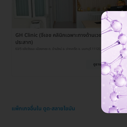
GH Clinic (จีเอช คลินิกเฉพาะทางด้านเวชกรรมระบบ
ประสาท)
63/5 แจ้งวัฒนะ-เมืองทอง ต. บ้านใหม่ อ. ปากเกร็ด จ. นนทบุรี 11120
ดูรายละเอียด
แพ็กเกจอื่นใน ดูด-สลายไขมัน