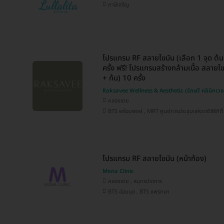
ภาษีเจริญ
โปรแกรม RF สลายไขมัน (เลือก 1 จุด ต้
ครั้ง ฟรี! โปรแกรมสร้างกล้ามเนื้อ สลาย
+ ก้น) 10 ครั้ง
Raksavee Wellness & Aesthetic (รักษวี คลินิกเว
คลองเตย
BTS พร้อมพงษ์ , MRT ศูนย์การประชุมแห่งชาติสิริกิติ์
โปรแกรม RF สลายไขมัน (หน้าท้อง)
Mona Clinic
คลองเตย , สมุทรปราการ
BTS อ่อนนุช , BTS แพรกษา