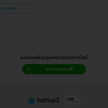
ูด-สลายไขมัน
แอดมินพร้อมดูแลคุณทุกวันทางไลน์
คุยกับแอดมิน ฟรี!