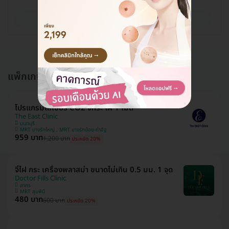
ดูรายละเอียด
แพ็กเกจอื่นใน จี้ไฝ กระ และรอยปาน
โปรแกรมเลเซอร์ CO2 จี้กระ ไฝ 1 เม็ด
The East Clinic
นนทบุรี
MRT บางรักใหญ่ , MRT บางรักน้อย-ท่าอิฐ
959 บาท
1,200 บาท
ประหยัด 20%
จี้ไฝ กระ เครื่องพลาสม่า ขนาดไม่เกิน 0.5 มม. 1 จุด
Doctor Fills Clinic
สาทร
MRT ลุมพินี
480 บาท
600 บาท
ประหยัด 20%