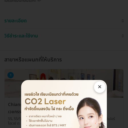
โปรแกรมนี้ก่อนได้ค่ะ 🌱
รายละเอียด
วิธีชำระและใช้งาน
สาขาหรือแผนกที่ให้บริการ
1
×
Chiang Mai ALIST Clinic (เชียงใหม่ เอลิสต์ คลินิก
เวชกรรม) สาขาเมญ่า
55, 55/5 อาคารศูนย์การค้าเมญ่าเชียงใหม่ ชั้น 2 ห้อง 207 หมู่ 5 ถ. ซุปเปอร์
ไฮเวย์ ต. ช้างเผือก อ. เมืองเชียงใหม่ จ. เชียงใหม่ 50200