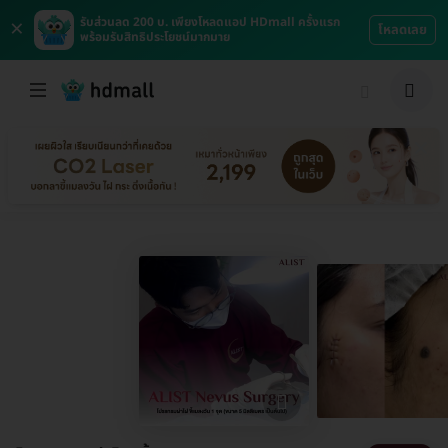
×
รับส่วนลด 200 บ. เพียงโหลดแอป HDmall ครั้งแรก
โหลดเลย
พร้อมรับสิทธิประโยชน์มากมาย