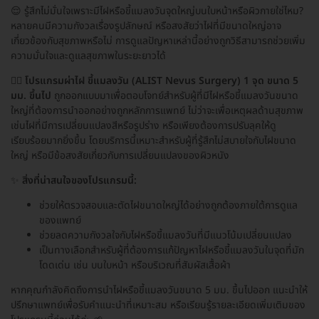
😌 รู้สึกไม่มั่นใจเพราะมีไฝหรือขี้แมลงวันจุดใหญ่บนใบหน้าหรือผิวกายใช่ไหม?
หลายคนมีความกังวลเรื่องรูปลักษณ์ หรือสงสัยว่าไฝที่มีขนาดใหญ่อาจ
เกี่ยวข้องกับสุขภาพหรือไม่ การดูแลปัญหาเหล่านี้อย่างถูกวิธีสามารถช่วยเพิ่ม
ความมั่นใจและดูแลสุขภาพในระยะยาวได้
👩‍⚕️
โปรแกรมผ่าไฝ ขี้แมลงวัน (ALIST Nevus Surgery) 1 จุด ขนาด 5
มม. ขึ้นไป
ถูกออกแบบมาเพื่อตอบโจทย์สำหรับผู้ที่มีไฝหรือขี้แมลงวันขนาด
ใหญ่ที่ต้องการนำออกอย่างถูกหลักการแพทย์ ไม่ว่าจะเพื่อเหตุผลด้านสุขภาพ
เช่นไฝที่มีการเปลี่ยนแปลงสีหรือรูปร่าง หรือเพียงต้องการปรับลุคให้ดู
เรียบร้อยมากยิ่งขึ้น โดยบริการนี้เหมาะสำหรับผู้ที่รู้สึกไม่สบายใจกับไฝขนาด
ใหญ่ หรือมีข้อสงสัยเกี่ยวกับการเปลี่ยนแปลงของผิวหนัง
✨
สิ่งที่น่าสนใจของโปรแกรมนี้:
ช่วยให้ตรวจสอบและตัดไฝขนาดใหญ่ได้อย่างถูกต้องภายใต้การดูแล
ของแพทย์
ช่วยลดความกังวลใจกับไฝหรือขี้แมลงวันที่มีแนวโน้มเปลี่ยนแปลง
เป็นทางเลือกสำหรับผู้ที่ต้องการแก้ปัญหาไฝหรือขี้แมลงวันในจุดที่มัก
โดดเด่น เช่น บนใบหน้า หรือบริเวณที่สัมผัสเสื้อผ้า
หากคุณกำลังคิดถึงการนำไฝหรือขี้แมลงวันขนาด 5 มม. ขึ้นไปออก แนะนำให้
ปรึกษาแพทย์เพื่อรับคำแนะนำที่เหมาะสม หรือเรียนรู้รายละเอียดเพิ่มเติมของ