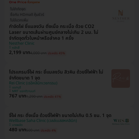
ไม่จำกัดจุด
ซื้อกับ HDmall คุ้มชัวร์
ไม่มีบวกเพิ่ม
กำจัดไฝ ขี้แมลงวัน ติ่งเนื้อ กระเนื้อ ด้วย CO2
Laser ขนาดเส้นผ่านศูนย์กลางไม่เกิน 2 มม. ไม่
จำกัดจุดทั่วใบหน้าหรือลำคอ 1 ครั้ง
Nesther Clinic
หลักสี่
2,199 บาท
4,000 บาท
ประหยัด 45%
โปรแกรมจี้ไฝ กระ ขี้แมลงวัน สิวหิน ด้วยจี้ไฟฟ้า ไม่
จำกัดขนาด 1 จุด
Rei Clinic (เรอิคลินิกเวชกรรม)
นนทบุรี
MRT แยกติวานนท์
767 บาท
1,290 บาท
ประหยัด 41%
จี้ไฝ กระ ติ่งเนื้อ ด้วยจี้ไฟฟ้า ขนาดไม่เกิน 0.5 ซม. 1 จุด
Wellbase Saha Clinic (เวลล์เบสสหคลินิก)
บางพลัด
480 บาท
500 บาท
ประหยัด 4%