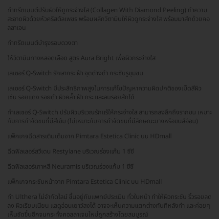
ทำทรีตเมนต์ปรับผิวให้ดูกระจ่างใส (Collagen With Diamond Peeling) ทำความ
สะอาดผิวด้วยหัวคริสตัลเพชร พร้อมผลักวิตามินให้ผิวดูกระจ่างใส พร้อมมาส์กด้วยคอ
ลลาเจน
ทำทรีตเมนต์บำรุงรอบดวงตา
ให้วิตามินทางหลอดเลือด สูตร Aura Bright เพื่อผิวกระจ่างใส
เลเซอร์ Q-Switch รักษากระ ฝ้า จุดด่างดำ กระชับรูขุมขน
เลเซอร์ Q-Switch มีประสิทธิภาพสูงในการแก้ไขปัญหาความผิดปกติของเม็ดสีผิว
เช่น รอยแดง รอยดำ ผิวคล้ำ ฝ้า กระ และลบรอยสักได้
ทำเลเซอร์ Q-Switch ปรับผิวบริเวณรักแร้ให้กระจ่างใส สามารถลงลึกถึงรากขน เหมาะ
กับการกำจัดขนที่มีสีเข้ม (ไม่เหมาะกับการกำจัดขนที่มีลักษณะบางหรือขนสีอ่อน)
แพ็กเกจฉีดสารเติมเต็มจาก Pimtara Estetica Clinic บน HDmall
ฉีดฟิลเลอร์สวีเดน Restylane บริเวณร่องแก้ม 1 ซีซี
ฉีดฟิลเลอร์เกาหลี Neuramis บริเวณร่องแก้ม 1 ซีซี
แพ็กเกจกระชับหน้าจาก Pimtara Estetica Clinic บน HDmall
ทำ Ulthera ไม่จำกัดไลน์ ขึ้นอยู่กับแพทย์ประเมิน ทั่วใบหน้า ทำให้ผิวกระชับ ริ้วรอยลด
ลง ผิวเรียบเนียน แลดูอ่อนเยาว์ลงได้ อาจจะเห็นความแตกต่างทันทีหลังทำ และค่อยๆ
เห็นชัดขึ้นอีกจนกระทั่งคอลลาเจนใหม่ถูกสร้างโดยสมบูรณ์