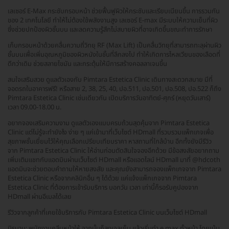
เลเซอร์ E-Max กระชับกรอบหน้า ช่วยฟื้นฟูผิวให้กระชับและเรียบเนียนขึ้น การรวมกัน
ของ 2 เทคโนโลยี ทำให้ไม่ต้องใช้พลังงานสูง เลเซอร์ E-max มีระบบให้ความเย็นที่ผิว
ซึ่งช่วยปกป้องผิวชั้นบน และลดความรู้สึกไม่สบายผิวที่อาจเกิดขึ้นขณะทำการรักษา
เก็บกรอบหน้าด้วยคลื่นความถี่วิทยุ RF (Max Lift) เป็นคลื่นวิทยุที่สามารถทะลุผ่านผิว
ชั้นบนเพื่อเพิ่มอุณหภูมิของผิวหนังในชั้นที่ลึกลงไป ทำให้เกิดการไหลเวียนของเลือดที่
ดีกว่าเดิม ช่วยสลายไขมัน และกระตุ้นให้มีการสร้างคอลลาเจนขึ้น
สนใจเสริมสวย ดูแลตัวเองกับ Pimtara Estetica Clinic เดินทางสะดวกสบาย มีที่
จอดรถในอาคารฟรี! หรือสาย 2, 38, 25, 40, ปอ.511, ปอ.501, ปอ.508, ปอ.522 ก็ถึง
Pimtara Estetica Clinic เช่นเดียวกัน เปิดบริการวันอาทิตย์-ศุกร์ (หยุดวันเสาร์)
เวลา 09.00-18.00 น.
อยากจองเสริมความงาม ดูแลตัวเองแบบครบถ้วนสุดคุ้มจาก Pimtara Estetica
Clinic แต่ไม่รู้จะทำยังไง ง่าย ๆ แค่เข้ามาที่เว็บไซต์ HDmall ที่รวบรวมแพ็กเกจเพื่อ
สุขภาพชั้นเยี่ยมไว้ให้คุณเลือกเปรียบเทียบราคา หาสถานที่ใกล้บ้าน อีกทั้งยังมีรีวิว
จาก Pimtara Estetica Clinic ให้อ่านก่อนตัดสินใจจองอีกด้วย มีข้อสงสัยอยากถาม
เพิ่มเติมแชทกับแอดมินผ่านเว็บไซต์ HDmall หรือแอดไลน์ HDmall มาที่ @hdcoth
แอดมินจะช่วยตอบคำถามให้หายสงสัย และคุณยังสามารถจองแพ็กเกจจาก Pimtara
Estetica Clinic หรือจากคลินิกอื่น ๆ ได้ด้วย แค่แจ้งแพ็กเกจจาก Pimtara
Estetica Clinic ที่ต้องการเข้ารับบริการ บอกวัน เวลา เท่านี้ก็รอรับคูปองจาก
HDmall ผ่านอีเมลได้เลย
รีวิวจากลูกค้าที่เคยใช้บริการกับ Pimtara Estetica Clinic บนเว็บไซต์ HDmall
นิรนาม: พนักงานคลีนหน้าให้ จากนั้นก็ลงเจลเย็น แล้วเริ่มทำ e max ทั้วหน้า โดยเน้น