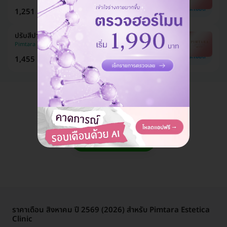
ดูรายละเอียด
1,251 บาท
4,000 บาท
ประหยัด 69%
ปรับสีปากชมพู ด้วยเลเซอร์ Q-switch 1 ครั้ง
Pimtara Estetica Clinic
ดูรายละเอียด
1,455 บาท
2,500 บาท
ประหยัด 42%
แอดมินพร้อมดูแลคุณทุกวันทางไลน์
คุยกับแอดมิน ฟรี!
ราคาเดือน สิงหาคม ปี 2569 (2026) สำหรับ Pimtara Estetica
Clinic