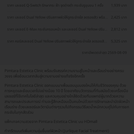
ราคา เลเซอร์ Q-Switch รักษากระ ฝ้า จุดด่างดำ กระชับรูขุมขน 1 ครั้ง
1,939 บาท
ราคา เลเซอร์ Dual Yellow ปรับสภาพผิวให้ดูกระจ่างใส ลดรอยสิว พร้อม
2,425 บาท
มาส์กคอลลาเจน 1 ครั้ง
ราคา เลเซอร์ E-Max กระชับกรอบหน้า และเลเซอร์ Dual Yellow ปรับ
2,812 บาท
สภาพผิวให้ดูกระจ่างใส ลดรอยสิว 1 ครั้ง
ราคา คอร์สเลเซอร์ Dual Yellow ปรับสภาพผิวให้ดูกระจ่างใส ลดรอยสิว
5,325 บาท
3 ครั้ง ฟรี! มาส์กคอลลาเจน 3 ครั้ง
ราคาอัพเดตล่าสุด 2569-08-09
Pimtara Estetica Clinic พร้อมรังสรรค์ความงามสู่ใบหน้าและเรือนร่างอย่างครบ
วงจร เพี่อย้อนเวลากลับสู่ความงามอย่างแท้จริงอีกครั้ง
Pimtara Estetica Clinic ออกแบบมาเพื่อมอบมุมมองใหม่ให้กับชีวิตของคุณ ด้วย
การหยุดและย้อนเวลาไปอย่างน้อย 10 ปี โดยอาศัยนวัตกรรมที่ทันสมัยด้วยเครื่องมือ
เลเซอร์ที่ใช้เทคโนโลยีล่าสุด และควบคุมอย่างใกล้ชิดด้วยทีมแพทย์ผู้มากด้วยความ
สามารถและประสบการณ์ ท่านจะรู้สึกเหมือนเป็นคนใหม่ด้วยการรักษาและบำบัดผิวหน้า
เรือนร่าง ด้วยเลเซอร์และวิตามินต่างๆรวมไปถึงกรรมวิธีลดน้ำหนักควบคู่ไปกับการยก
กระชับในทุกสัดส่วน
แพ็กเกจความสวยจาก Pimtara Estetica Clinic บน HDmall
ทำทรีตเมนต์เพิ่มความชุ่มชื้นแก่ผิวหน้า (Jurlique Facial Treatment)