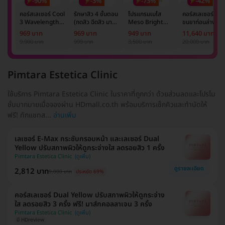
-90%
-3%
-73%
-42%
คอร์สเลเซอร์ Cool
รักษาสิว 4 ขั้นตอน
โปรแกรมเมโส
คอร์สเลเซอร์กำจั
3 Wavelength
(กดสิว ฉีดสิว มาส์ก
Meso Bright
ขนขาท่อนล่าง 2
Diode กำจัดขน
หน้า และฉายแสง)
จำนวนซีซีขึ้นอยู่กับ
ข้าง 5 ครั้ง ด้วย
969 บาท
969 บาท
949 บาท
11,640 บาท
รักแร้ 1 ปี 12 ครั้ง
1 ครั้ง
แพทย์ประเมิน เพื่อ
เลเซอร์
9,900 บาท
999 บาท
3,500 บาท
20,000 บาท
(1 สิทธิ์/ท่าน)
ปรับผิวกระจ่างใส 1
Mediostar Nex
ครั้ง
Pimtara Estetica Clinic
ใช้บริการ Pimtara Estetica Clinic ในราคาที่ถูกกว่า ด้วยส่วนลดและโปรโม
ชั่นมากมายเมื่อจองผ่าน HDmall.co.th พร้อมบริการเช็กคิวและทำนัดให้
ฟรี! ทักแชทส...
อ่านเพิ่ม
เลเซอร์ E-Max กระชับกรอบหน้า และเลเซอร์ Dual
Yellow ปรับสภาพผิวให้ดูกระจ่างใส ลดรอยสิว 1 ครั้ง
Pimtara Estetica Clinic
ดูรายละเอียด
2,812 บาท
9,000 บาท
ประหยัด 69%
คอร์สเลเซอร์ Dual Yellow ปรับสภาพผิวให้ดูกระจ่าง
ใส ลดรอยสิว 3 ครั้ง ฟรี! มาส์กคอลลาเจน 3 ครั้ง
Pimtara Estetica Clinic
มี HDreview