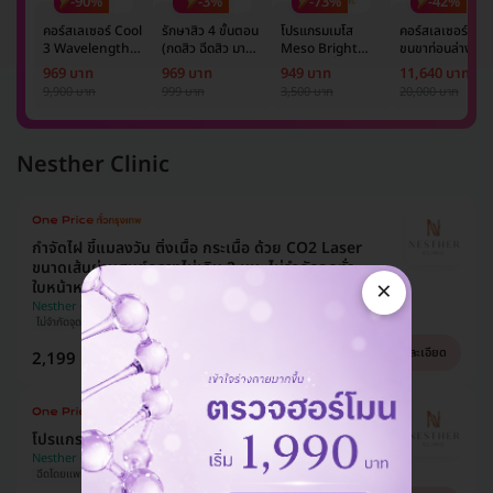
-90%
-3%
-73%
-42%
คอร์สเลเซอร์ Cool
รักษาสิว 4 ขั้นตอน
โปรแกรมเมโส
คอร์สเลเซอร์กำจั
3 Wavelength
(กดสิว ฉีดสิว มาส์ก
Meso Bright
ขนขาท่อนล่าง 2
Diode กำจัดขน
หน้า และฉายแสง)
จำนวนซีซีขึ้นอยู่กับ
ข้าง 5 ครั้ง ด้วย
969 บาท
969 บาท
949 บาท
11,640 บาท
รักแร้ 1 ปี 12 ครั้ง
1 ครั้ง
แพทย์ประเมิน เพื่อ
เลเซอร์
9,900 บาท
999 บาท
3,500 บาท
20,000 บาท
(1 สิทธิ์/ท่าน)
ปรับผิวกระจ่างใส 1
Mediostar Nex
ครั้ง
Nesther Clinic
กำจัดไฝ ขี้แมลงวัน ติ่งเนื้อ กระเนื้อ ด้วย CO2 Laser
ขนาดเส้นผ่านศูนย์กลางไม่เกิน 2 มม. ไม่จำกัดจุดทั่ว
×
ใบหน้าหรือลำคอ 1 ครั้ง
Nesther Clinic
ไม่จำกัดจุด
ซื้อกับ HDmall คุ้มชัวร์
ไม่มีบวกเพิ่ม
ดูรายละเอียด
2,199 บาท
4,000 บาท
ประหยัด 45%
โปรแกรมฉีดโบท็อกซ์เกาหลี Nabota 50 ยูนิต
Nesther Clinic
ฉีดโดยแพทย์