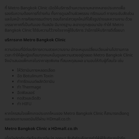
ที่ Metro Bangkok Clinic เปิดให้บริการด้านความงามหลากหลายประเภทเพื่อ
รองรับความต้องการที่ต่างกัน ทั้งการดูแลด้านผิวพรรณ ทรีตเมนต์ การกระชับสัดส่วน
และใบหน้า การศัลยกรรมต่างๆ ตอบโจทย์สาวยุคใหม่ที่ใส่ใจรูปร่างและความงาม ด้วย
บรรยากาศที่เป็นกันเอง ทันสมัย มีมาตรฐาน สะอาดถูกสุขอนามัย ทำให้ Metro
Bangkok Clinic ได้รับความไว้วางใจจากผู้ใช้บริการ ว่ามีการให้บริการดีเรื่อยมา
บริการจาก Metro Bangkok Clinic
ความนิยมที่มีต่อบริการความสวยความงาม มักจะหมุนเปลี่ยนเวียนผ่านไปตามกาล
เวลา ทำให้ผู้หญิงเกือบทุกคนหมั่นดูแลความสวยอยู่ตลอด Metro Bangkok Clinic
จึงนำเสนอแพ็กเกจในราคาสุดพิเศษ ที่สมเหตุสมผล มามอบให้กับผู้ที่สนใจ เช่น
ให้วิตามินทางหลอดเลือด
ฉีด Botulinum Toxin
ทำทรีตเมนต์ผลักวิตามิน
ทำ Thermage
ฉีดฟิลเลอร์
กดสิวและฉีดสิว
ทำ HIFU
หากใครสนใจแพ็กเกจประเภทไหนของ Metro Bangkok Clinic ก็สามารถเลือกดู
และสอบถามแอดมินได้ผ่าน HDmall.co.th
Metro Bangkok Clinic x HDmall.co.th
เมื่อมีผลิตภัณฑ์หรือบริการใหม่ๆ ออกมา สิ่งสำคัญคือการทำให้ผู้ใช้บริการเข้าถึง