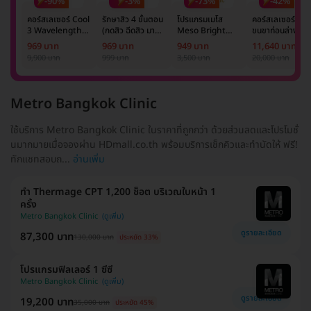
-90%
-3%
-73%
-42%
คอร์สเลเซอร์ Cool
รักษาสิว 4 ขั้นตอน
โปรแกรมเมโส
คอร์สเลเซอร์กำจั
3 Wavelength
(กดสิว ฉีดสิว มาส์ก
Meso Bright
ขนขาท่อนล่าง 2
Diode กำจัดขน
หน้า และฉายแสง)
จำนวนซีซีขึ้นอยู่กับ
ข้าง 5 ครั้ง ด้วย
969 บาท
969 บาท
949 บาท
11,640 บาท
รักแร้ 1 ปี 12 ครั้ง
1 ครั้ง
แพทย์ประเมิน เพื่อ
เลเซอร์
9,900 บาท
999 บาท
3,500 บาท
20,000 บาท
(1 สิทธิ์/ท่าน)
ปรับผิวกระจ่างใส 1
Mediostar Nex
ครั้ง
Metro Bangkok Clinic
ใช้บริการ Metro Bangkok Clinic ในราคาที่ถูกกว่า ด้วยส่วนลดและโปรโมชั่
นมากมายเมื่อจองผ่าน HDmall.co.th พร้อมบริการเช็กคิวและทำนัดให้ ฟรี!
ทักแชทสอบถ...
อ่านเพิ่ม
ทำ Thermage CPT 1,200 ช็อต บริเวณใบหน้า 1
ครั้ง
Metro Bangkok Clinic
ดูรายละเอียด
87,300 บาท
130,000 บาท
ประหยัด 33%
โปรแกรมฟิลเลอร์ 1 ซีซี
Metro Bangkok Clinic
ดูรายละเอียด
19,200 บาท
35,000 บาท
ประหยัด 45%