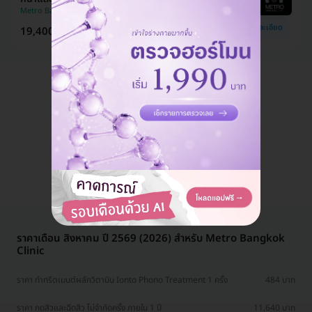
Metro Bangkok Clinic
ดูรายละเอียด
19,400 บาท
40,000 บาท
ประหยัด 52%
แอดมินพร้อมดูแลคุณทุกวันทางไลน์
คุยกับแอดมิน ฟรี!
ราคาเดือน สิงหาคม ปี 2569 (2026) สำหรับ Metro Bangkok
Clinic
ราคา ทำทรีตเมนต์ผลักวิตามิน Ionto Phono Treatment 1 ครั้ง
484 บาท
ราคา กดสิวและฉีดสิว ไม่จำกัดครั้ง ภายใน 1 ปี
11,640 บาท