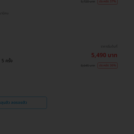
5,720 บาท
ประหยัด 37%
S พร้อมพงษ์ , BTS เสนานิคม
ราคาเริ่มต้นที่
5,490 บาท
5 ครั้ง
8,645 บาท
ประหยัด 36%
หลุมสิว ลดรอยสิว