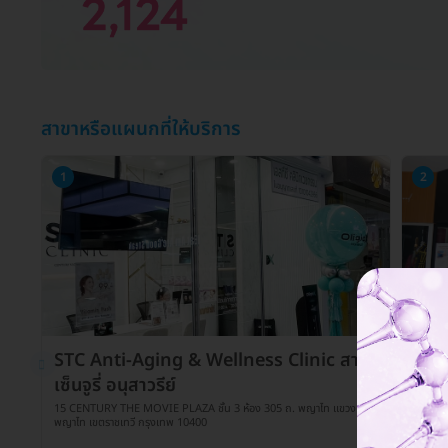
สาขาหรือแผนกที่ให้บริการ
1
2
STC Anti-Aging & Wellness Clinic สาขา
STC
เซ็นจูรี่ อนุสาวรีย์
สุขุ
15 CENTURY THE MOVIE PLAZA ชั้น 3 ห้อง 305 ถ. พญาไท แขวง
ซ. สุข
พญาไท เขตราชเทวี กรุงเทพ 10400