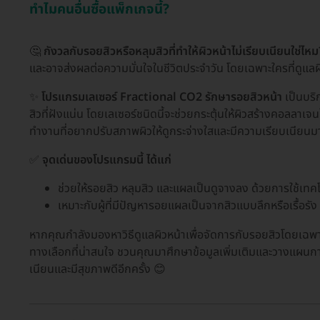
ทำไมคนอื่นซื้อแพ็กเกจนี้?
🤔
กังวลกับรอยสิวหรือหลุมสิวที่ทำให้ผิวหน้าไม่เรียบเนียนใช่ไหม
และอาจส่งผลต่อความมั่นใจในชีวิตประจำวัน โดยเฉพาะใครที่ดูแลผิว
✨
โปรแกรมเลเซอร์ Fractional CO2 รักษารอยสิวหน้า
เป็นบริ
สิวที่ฝังแน่น โดยเลเซอร์ชนิดนี้จะช่วยกระตุ้นให้ผิวสร้างคอลลาเจ
ทำงานที่อยากปรับสภาพผิวให้ดูกระจ่างใสและมีความเรียบเนียนมา
✅
จุดเด่นของโปรแกรมนี้ ได้แก่
ช่วยให้รอยสิว หลุมสิว และแผลเป็นดูจางลง ด้วยการใช้เทคโน
เหมาะกับผู้ที่มีปัญหารอยแผลเป็นจากสิวแบบลึกหรือเรื้อรัง 
หากคุณกำลังมองหาวิธีดูแลผิวหน้าเพื่อจัดการกับรอยสิวโดยเฉพ
ทางเลือกที่น่าสนใจ ชวนคุณมาศึกษาข้อมูลเพิ่มเติมและวางแผนการร
เนียนและมีสุขภาพดีอีกครั้ง 😊