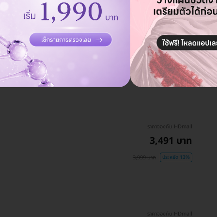
ดูรายละเอียด
ราคาจองกับ HDmall
3,491 บาท
3,999 บาท
ประหยัด 13%
ราคาจองกับ HDmall