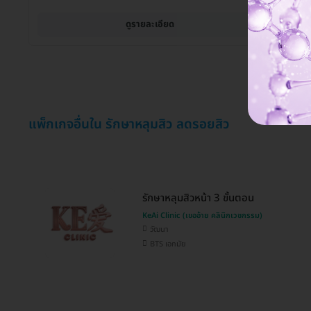
ดูรายละเอียด
แพ็กเกจอื่นใน รักษาหลุมสิว ลดรอยสิว
รักษาหลุมสิวหน้า 3 ขั้นตอน
KeAi Clinic (เขออ้าย คลินิกเวชกรรม)
วัฒนา
BTS เอกมัย