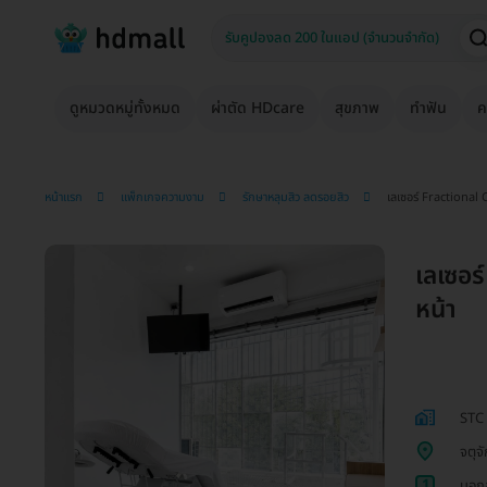
ดูหมวดหมู่ทั้งหมด
ผ่าตัด HDcare
สุขภาพ
ทำฟัน
ค
หน้าแรก
แพ็กเกจความงาม
รักษาหลุมสิว ลดรอยสิว
เลเซอร์ Fractional 
เลเซอร
หน้า
STC 
จตุจั
1
บอกล