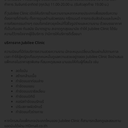
ทำการ วันจันทร์-อาทิตย์ (ทุกวัน) 11.00-20.00 น. (รับคิวสุดท้าย 19.00 น.)
ที่ Jubilee Clinic เปิดให้บริการด้านความงามหลากหลายประเภทเพื่อรองรับความ
ต้องการที่ต่างกัน ทั้งการดูแลด้านผิวพรรณ ทรีตเมนต์ การกระชับสัดส่วนและใบหน้า
การศัลยกรรมต่างๆ ตอบโจทย์สาวยุคใหม่ที่ใส่ใจรูปร่างและความงาม ด้วยบรรยากาศ
ที่เป็นกันเอง ทันสมัย มีมาตรฐาน สะอาดถูกสุขอนามัย ทำให้ Jubilee Clinic ได้รับ
ความไว้วางใจจากผู้ใช้บริการ ว่ามีการให้บริการดีเรื่อยมา
บริการจาก Jubilee Clinic
ความนิยมที่มีต่อบริการความสวยความงาม มักจะหมุนเปลี่ยนเวียนผ่านไปตามกาล
เวลา ทำให้ผู้หญิงเกือบทุกคนหมั่นดูแลความสวยอยู่ตลอด Jubilee Clinic จึงนำเสนอ
แพ็กเกจในราคาสุดพิเศษ ที่สมเหตุสมผล มามอบให้กับผู้ที่สนใจ เช่น
ลดไขมัน
สร้างกล้ามเนื้อ
กำจัดขนขาท่อนล่าง
กำจัดขนแขน
กำจัดขนบราซิลเลี่ยน
กำจัดขนบิกินี
คอร์สกำจัดขนรักแร้
ปรับสภาพผิวรักแร้
กำจัดขนทั่วร่างกาย
หากใครสนใจแพ็กเกจประเภทไหนของ Jubilee Clinic ก็สามารถเลือกดูและสอบถาม
แอดมินได้ผ่าน HDmall.co.th