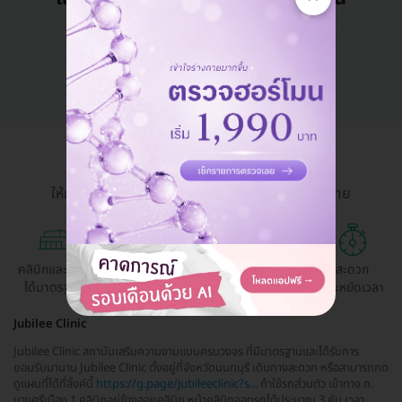
คุยกับแอดมิน ฟรี!
HDmall Health ดี อะไรก็ดี
ให้การเข้าถึงบริการสุขภาพและความงามเป็นเรื่องง่าย
คลินิกและ รพ.
ถูกกว่าจองตรง
ผ่อนสบาย 0%
สะดวก
ได้มาตรฐาน
ด้วยตัวเอง
ประหยัดเวลา
Jubilee Clinic
Jubilee Clinic สถาบันเสริมความงามแบบครบวงจร ที่มีมาตรฐานและได้รับการ
ยอมรับมานาน Jubilee Clinic ตั้งอยู่ที่จังหวัดนนทบุรี เดินทางสะดวก หรือสามารถกด
ดูแผนที่ได้ที่ลิ้งค์นี้
https://g.page/jubileeclinic?s...
ถ้าใช้รถส่วนตัว เข้าทาง ถ.
บางศรีเมือง 1 คลินิกอยู่ข้างออยคลินิก หน้าคลินิกจอดรถได้ประมาณ 3 คัน เวลา