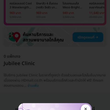
คอร์สเลเซอร์ Cool
รักษาสิว 4 ขั้นตอน
โปรแกรมเมโส
คอร์สเลเซอร์กำจั
3 Wavelength
(กดสิว ฉีดสิว มาส์ก
Meso Bright
ขนขาท่อนล่าง 2
Diode กำจัดขน
หน้า และฉายแสง)
จำนวนซีซีขึ้นอยู่กับ
ข้าง 5 ครั้ง ด้วย
969 บาท
969 บาท
949 บาท
11,640 บาท
รักแร้ 1 ปี 12 ครั้ง
1 ครั้ง
แพทย์ประเมิน เพื่อ
เลเซอร์
9,900 บาท
999 บาท
3,500 บาท
20,000 บาท
(1 สิทธิ์/ท่าน)
ปรับผิวกระจ่างใส 1
Mediostar Nex
ครั้ง
0 แพ็กเกจ
Jubilee Clinic
ใช้บริการ Jubilee Clinic ในราคาที่ถูกกว่า ด้วยส่วนลดและโปรโมชั่นมากมาย
เมื่อจองผ่าน HDmall.co.th พร้อมบริการเช็กคิวและทำนัดให้ ฟรี! ทักแชท
สอบถามแอดม...
อ่านเพิ่ม
×
แอดมินพร้อมดูแลคุณทุกวันทางไลน์