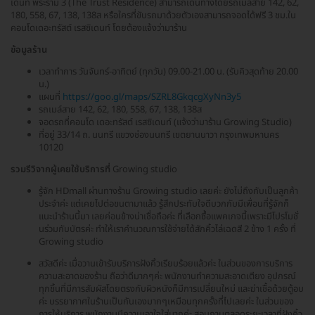
เดนท์ พระราม 3 (The Trust Residence) สามารถเดินทางโดยรถเมล์สาย 142, 62,
180, 558, 67, 138, 138ส หรือใครที่ขับรถมาด้วยตัวเองสามารถจอดได้ฟรี 3 ชม.ใน
คอนโดเดอะทรัสต์ เรสซิเดนท์ โดยต้องแจ้งว่ามาร้าน
ข้อมูลร้าน
เวลาทำการ วันจันทร์-อาทิตย์ (ทุกวัน) 09.00-21.00 น. (รับคิวสุดท้าย 20.00
น.)
แผนที่
https://goo.gl/maps/SZRL8GkqcgXyNn3y5
รถเมล์สาย 142, 62, 180, 558, 67, 138, 138ส
จอดรถที่คอนโด เดอะทรัสต์ เรสซิเดนท์ (แจ้งว่ามาร้าน Growing Studio)
ที่อยู่ 33/14 ถ. นนทรี แขวงช่องนนทรี เขตยานนาวา กรุงเทพมหานคร
10120
รวมรีวิจากผู้เคยใช้บริการที่
Growing studio
รู้จัก HDmall ผ่านทางร้าน Growing studio เลยค่ะ ยังไม่ถึงกับเป็นลูกค้า
ประจำค่ะ แต่เคยไปต่อขนตามาแล้ว รู้สึกประทับใจดีบวกกับมีเพื่อนที่รู้จักก็
แนะนำร้านนี้มา เลยค่อนข้างน่าเชื่อถือค่ะ ที่เลือกซื้อแพคเกจนี้เพราะมีโปรโมชั่
นร่วมกับบัตรค่ะ ทำให้เราคำนวณการใช้จ่ายได้สักคิ้วไล่เฉดสี 2 ข้าง 1 ครั้ง ที่
Growing studio
สวัสดีค่ะ เมื่อวานเข้ารับบริการฝังคิ้วเรียบร้อยแล้วค่ะ ในส่วนของการบริการ
ความสะอาดของร้าน ถือว่าดีมากๆค่ะ พนักงานทำความสะอาดเตียง อุปกรณ์
ทุกชิ้นที่มีการสัมผัสโดยตรงกับผิวหนังก็มีการเปลี่ยนใหม่ และฆ่าเชื้อด้วยตู้อบ
ค่ะ บรรยากาศในร้านเป็นกันเองมากๆเหมือนทุกครั้งที่ไปเลยค่ะ ในส่วนของ
การให้บริการ พนักงานมีความเอาใจใส่มากค่ะ สอบถามตลอดระยะเวลาที่ฝังคิ้ว