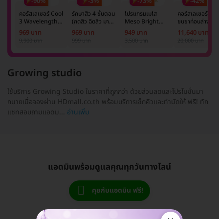
-90%
-3%
-73%
-42%
คอร์สเลเซอร์ Cool
รักษาสิว 4 ขั้นตอน
โปรแกรมเมโส
คอร์สเลเซอร์กำจั
3 Wavelength
(กดสิว ฉีดสิว มาส์ก
Meso Bright
ขนขาท่อนล่าง 2
Diode กำจัดขน
หน้า และฉายแสง)
จำนวนซีซีขึ้นอยู่กับ
ข้าง 5 ครั้ง ด้วย
969 บาท
969 บาท
949 บาท
11,640 บาท
รักแร้ 1 ปี 12 ครั้ง
1 ครั้ง
แพทย์ประเมิน เพื่อ
เลเซอร์
9,900 บาท
999 บาท
3,500 บาท
20,000 บาท
(1 สิทธิ์/ท่าน)
ปรับผิวกระจ่างใส 1
Mediostar Nex
ครั้ง
Growing studio
ใช้บริการ Growing Studio ในราคาที่ถูกกว่า ด้วยส่วนลดและโปรโมชั่นมา
กมายเมื่อจองผ่าน HDmall.co.th พร้อมบริการเช็กคิวและทำนัดให้ ฟรี! ทัก
แชทสอบถามแอดม...
อ่านเพิ่ม
แอดมินพร้อมดูแลคุณทุกวันทางไลน์
คุยกับแอดมิน ฟรี!