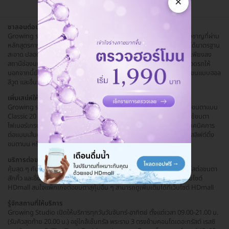
×
ซาลอนต่อขนตาย่านพระราม3
Growing studio ร้านต่อขนตาครบวงจร ดูแลโดยทีมช่างมืออาชีพผู้เชี่ยวชาญที่ผ่าน
หลักสูตรการอบรมการต่อขนตา พร้อมอุปกรณ์ต่อขนตานำเข้าจากญี่ปุ่นที่ได้มาตรฐาน
สะอาด ปลอดภัย มั่นใจได้ บริการเป็นกันเอง จะเดินทางด้วย BTS ก็สะดวกเพียงลง
สถานีช่องนนทรีแล้วเดินทางต่อด้วยขนส่งอื่น ๆ หรือเดินทางไปเองก็มีที่จอดรถให้
นอกจากนี้ยังมีบริการแว็กซ์จนคิ้ว ฝังสีปาก ย้อมสีคิ้ว สักคิ้วไล่เฉดสี แว็กซ์ขนแบบฮอล
ลีวูด และอื่น ๆ อีกเพียบ
เพิ่มเสน่ห์ให้ดวงตา
Growing studio นำเสนอแพ็กเกจต่อขนตาสุดคุ้ม เริ่มตั้งแต่แพ็กเกจต่อขนตาแบบ
Classic 20 เส้นต่อข้างถึง 50 เส้นต้อข้าง รวมไปถึงแบบไม่จำกัดเส้น โดยใช้ขนตา
ไฟเบอร์เกรดพรีเมียม มีความเบาและนิ่มคล้ายขนตาจริงแต่แข็งแรงด้วยเทคนิคการ
ต่อแบบเส้นต่อเส้น ให้ความสมจริง แลดูเป็นธรรมชาติ นอกจากนี้ยังมีคอร์สลิฟต์ติ้ง
ขนตาบน หรือการยืดและยกโคนขนตาให้งอนและยาวขึ้นกว่าเดิม
บริการต่อขนตาราคามิตรภาพ
คุ้มสุด ๆ กับแพ็กเกจสร้างเสน่ห์ให้ดวงตาจาก Growing studio เช่นคอร์สต่อขนตา
สักคิ้ว และอื่น ๆ เพียงซื้อแพ็กเกจดังกล่าวจาก Growing studio ผ่านเว็บไซต์
HDmall สนใจแพ็กเกจต่อขนตาสุคุ้มอื่น ๆ สามารถดูเพิ่มเติมได้ที่เว็บไซต์ HDmall
รู้จักสถานที่ให้บริการ
Growing Studio เปิดให้บริการทุกวันวันจันทร์-อาทิตย์ ตั้งแต่เวลา 09.00-21.00 น.
(รับคิวสุดท้าย 20.00 น.) อยู่ใกล้เซ็นทรัล พระราม 3 ตรงข้ามคอนโดเดอะทรัสต์ เรสซิ