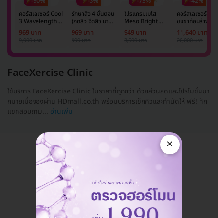
-90%
-3%
-73%
-42%
คอร์สเลเซอร์ Cool
รักษาสิว 4 ขั้นตอน
โปรแกรมเมโส
คอร์สเลเซอร์กำจั
3 Wavelength
(กดสิว ฉีดสิว มาส์ก
Meso Bright
ขนขาท่อนล่าง 2
Diode กำจัดขน
หน้า และฉายแสง)
จำนวนซีซีขึ้นอยู่กับ
ข้าง 5 ครั้ง ด้วย
969 บาท
969 บาท
949 บาท
11,640 บาท
รักแร้ 1 ปี 12 ครั้ง
1 ครั้ง
แพทย์ประเมิน เพื่อ
เลเซอร์
9,900 บาท
999 บาท
3,500 บาท
20,000 บาท
(1 สิทธิ์/ท่าน)
ปรับผิวกระจ่างใส 1
Mediostar Nex
ครั้ง
FaceXercise Clinic
ใช้บริการ FaceXercise Clinic ในราคาที่ถูกกว่า ด้วยส่วนลดและโปรโมชั่นมา
กมายเมื่อจองผ่าน HDmall.co.th พร้อมบริการเช็กคิวและทำนัดให้ ฟรี! ทัก
แชทสอบถาม...
อ่านเพิ่ม
×
แอดมินพร้อมดูแลคุณทุกวันทางไลน์
คุยกับแอดมิน ฟรี!