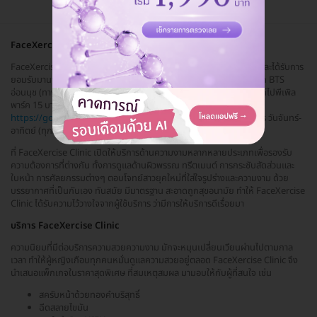
FaceXercise Clinic
FaceXercise Clinic สถาบันเสริมความงามแบบครบวงจร ที่มีมาตรฐานและได้รับการ
ยอมรับมานาน FaceXercise Clinic ตั้งอยู่ที่เขตสวนหลวง เดินทางสะดวก BTS
อ่อนนุช (ทางออก 3) เดินไปทางปากซอยสุขุมวิท 81 แล้วต่อวินมอเตอร์ไซค์ไปพีเพิล
พาร์ค 15 บาท หรือสามารถกดดูแผนที่ได้ที่ลิ้งค์นี้
https://goo.gl/maps/kzLoKLVHFm...
จอดรถในห้าง ฟรี เวลาทำการ วันจันทร์-
อาทิตย์ (ทุกวัน) 11.00-20.00 น. รับคิวสุดท้าย 19.30 น.
ที่ FaceXercise Clinic เปิดให้บริการด้านความงามหลากหลายประเภทเพื่อรองรับ
ความต้องการที่ต่างกัน ทั้งการดูแลด้านผิวพรรณ ทรีตเมนต์ การกระชับสัดส่วนและ
ใบหน้า การศัลยกรรมต่างๆ ตอบโจทย์สาวยุคใหม่ที่ใส่ใจรูปร่างและความงาม ด้วย
บรรยากาศที่เป็นกันเอง ทันสมัย มีมาตรฐาน สะอาดถูกสุขอนามัย ทำให้ FaceXercise
Clinic ได้รับความไว้วางใจจากผู้ใช้บริการ ว่ามีการให้บริการดีเรื่อยมา
บริการ FaceXercise Clinic
ความนิยมที่มีต่อบริการความสวยความงาม มักจะหมุนเปลี่ยนเวียนผ่านไปตามกาล
เวลา ทำให้ผู้หญิงเกือบทุกคนหมั่นดูแลความสวยอยู่ตลอด FaceXercise Clinic จึง
นำเสนอแพ็กเกจในราคาสุดพิเศษ ที่สมเหตุสมผล มามอบให้กับผู้ที่สนใจ เช่น
สครับหน้าด้วยทองคำบริสุทธิ์
ฉีดสลายไขมัน