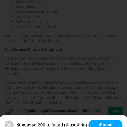
คอร์สทำ Ice HIFU
ฉีดสลายไขมัน
คอร์สลดสัดส่วนด้วยทรีตเมนต์
คอร์สกำจัดไขมัน
ฉีดฟิลเลอร์ Restylane
คอร์สทำทรีตเมนต์ดูแลผิวหน้า
หากใครสนใจแพ็กเกจประเภทไหนของ FaceXercise Clinic ก็สามารถเลือกดูและ
สอบถามแอดมินได้ผ่าน HDmall.co.th
FaceXercise Clinic x HDmall.co.th
เมื่อมีผลิตภัณฑ์หรือบริการใหม่ๆ ออกมา สิ่งสำคัญคือการทำให้ผู้ใช้บริการเข้าถึง
บริการนั้นได้ง่าย ทำให้ FaceXercise Clinic ตัดสินใจร่วมเป็นพาร์ทเนอร์กับ
HDmall.co.th ศูนย์รวมบริการสุขภาพ ทำฟัน และความงามที่ใหญ่ที่สุดใน
ประเทศไทย
ผู้ใช้บริการจึงสามารถเข้ามาหาข้อมูลแพ็กเกจของ FaceXercise Clinic หรือคลินิก
เสริมความงามอื่นๆ ได้ผ่าน HDmall.co.th เปรียบเทียบราคา ความคุ้มค่า มีข้อมูล
เบื้องต้นให้อ่านประกอบการตัดสินใจ หากสนใจแพ็กเกจของ FaceXercise Clinic ก็
สามารถสอบถามและทำนัดผ่านแอดมินของ HDmall.co.th ได้ทันที แถมยังได้ส่วนลด
เพิ่มเมื่อทำนัดกับ HDmall.co.th อีกด้วย
เราใช้คุกกี้เพื่อให้คุณได้รับประสบการณ์ออนไลน์ที่ดีที่สุด
ได้ที่นี่
ตกลง
รับคูปองลด 200 บ. ในแอป (จำนวนจำกัด)
เปิดแอป