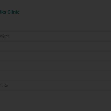
ks Clinic
ือผู้ชาย
 ครั้ง