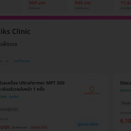
้ง (1 สิทธิ์/
ครั้ง
เพื่อปรับผิวกระจ่างใส
Medi
969 บาท
949 บาท
11,6
1 ครั้ง
999 บาท
3,500 บาท
20,000
ks Clinic
 แพ็กเกจ
ลบทั้งหมด
ic
ด้วยเครื่อง Ultraformer MPT 300
Disco
ะชับบริเวณใบหน้า 1 ครั้ง
Dermat
linic
โอนจ่า
่องจากผู้นำเข้า
ราคาจอ
HDmall
6,1
ดูรายละเอียด
 บาท
29,900 บาท
ประหยัด 22%