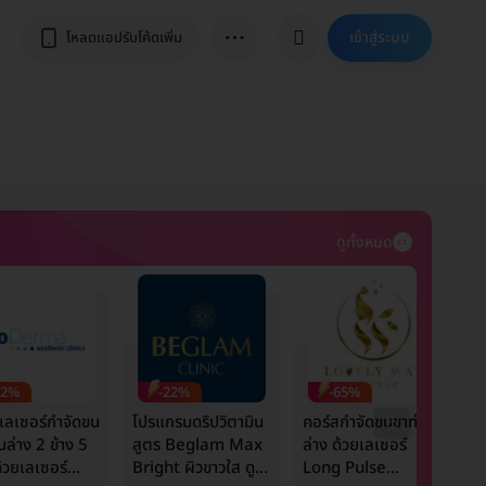
⋯
เข้าสู่ระบบ
โหลดแอปรับโค้ดเพิ่ม
ดูทั้งหมด
42%
-22%
-65%
เลเซอร์กำจัดขน
โปรแกรมดริปวิตามิน
คอร์สกำจัดขนขาท่อน
ร
นล่าง 2 ข้าง 5
สูตร Beglam Max
ล่าง ด้วยเลเซอร์
ห
ด้วยเลเซอร์
Bright ผิวขาวใส ดูมี
Long Pulse
ข