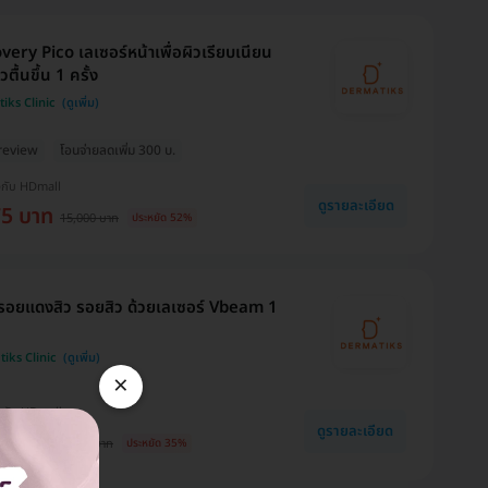
very Pico เลเซอร์หน้าเพื่อผิวเรียบเนียน
วตื้นขึ้น 1 ครั้ง
iks Clinic
review
โอนจ่ายลดเพิ่ม 300 บ.
งกับ HDmall
ดูรายละเอียด
75 บาท
15,000 บาท
ประหยัด 52%
รอยแดงสิว รอยสิว ด้วยเลเซอร์ Vbeam 1
iks Clinic
×
งกับ HDmall
ดูรายละเอียด
50 บาท
7,500 บาท
ประหยัด 35%