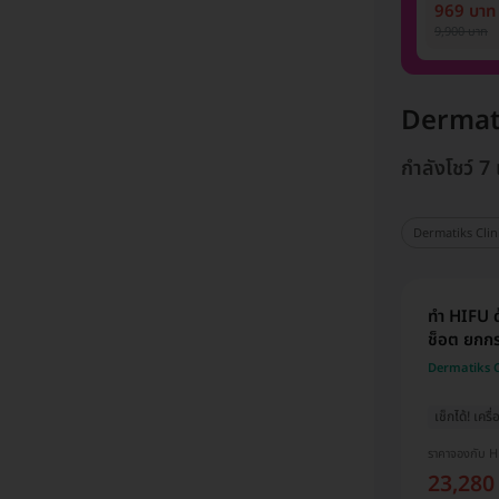
1 ปี 12 ครั
969 บาท
ท่าน)
9,900 บาท
Dermati
กำลังโชว์ 7
Dermatiks Clin
ทำ HIFU 
ช็อต ยกกร
Dermatiks C
เช็กได้! เครื
ราคาจองกับ 
23,280