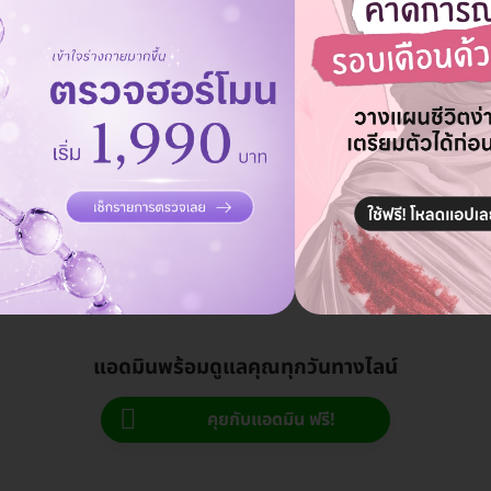
 Pico เลเซอร์ฝ้า กระ บริเวณใบหน้า 1
linic
ิ่ม 250 บ.
HDmall
ดูรายละเอียด
บาท
13,000 บาท
ประหยัด 48%
แอดมินพร้อมดูแลคุณทุกวันทางไลน์
คุยกับแอดมิน ฟรี!