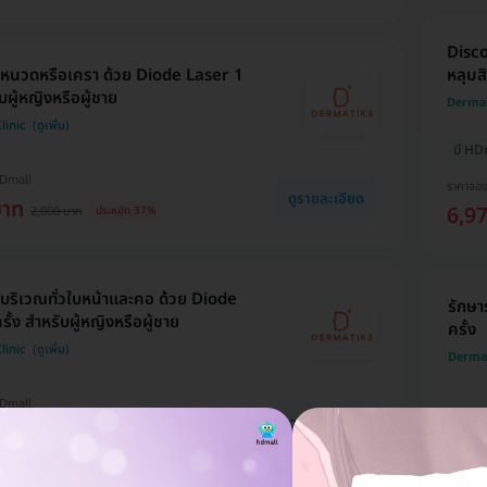
Disco
นหนวดหรือเครา ด้วย Diode Laser 1
หลุมสิ
ับผู้หญิงหรือผู้ชาย
Dermat
linic
มี HD
HDmall
ราคาจอ
ดูรายละเอียด
บาท
6,9
2,000 บาท
ประหยัด 37%
บริเวณทั่วใบหน้าและคอ ด้วย Diode
รักษา
ั้ง สำหรับผู้หญิงหรือผู้ชาย
ครั้ง
linic
Dermat
HDmall
ราคาจอ
ดูรายละเอียด
บาท
4,8
4,000 บาท
ประหยัด 52%