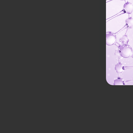
Discovery
ครั้ง
Dermatiks C
โอนจ่ายลดเพ
ราคาจองกับ 
6,540 