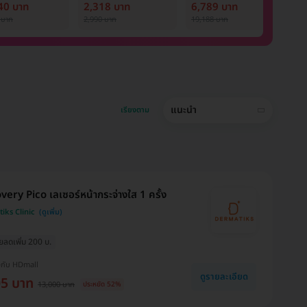
ostar Next
ออร่า
Nd:YAG 12 ครั้ง
ด
40 บาท
2,318 บาท
6,789 บาท
9
ภายใน 1 ปี สำหรับผู้
P
 บาท
2,990 บาท
19,188 บาท
1,
หญิงหรือผู้ชาย
1 
แนะนำ
เรียงตาม
very Pico เลเซอร์หน้ากระจ่างใส 1 ครั้ง
iks Clinic
ยลดเพิ่ม 200 บ.
งกับ HDmall
ดูรายละเอียด
05 บาท
13,000 บาท
ประหยัด 52%