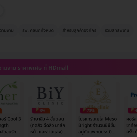
วามงาม
รพ. คลินิกทั้งหมด
สำหรับลูกค้าองค์กร
รวมสิทธิพิเศษ
ามงาม ราคาพิเศษ ที่ HDmall
-3%
-73%
-
ซอร์ Cool 3
รักษาสิว 4 ขั้นตอน
โปรแกรมเมโส Meso
คอร์ส
ngth
(กดสิว ฉีดสิว มาส์ก
Bright จำนวนซีซีขึ้น
ขาท่อ
จัดขนรักแร้
หน้า และฉายแสง) 1
อยู่กับแพทย์ประเมิน
ครั้ง 