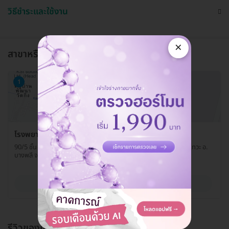
วิธีชำระและใช้งาน
×
สาขาหรือแผนกที่ให้บริการ
1
โรงพยาบาลจุฬารัตน์ 9 แอร์พอร์ต คลินิกสูตินรีเวช
90/5 ชั้น 3 อาคาร A โรงพยาบาลจุฬารัตน์ 9 แอร์พอร์ต หมู่ 13 ต. ราชาเทวะ อ.
บางพลี จ. สมุทรปราการ 10540
ดูรายละเอียด
รีวิวของแพ็กเกจ