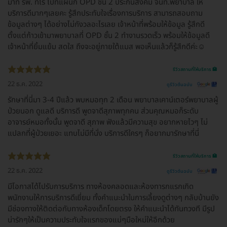
มาที่ รพ. ทีไร ไปที่แผนก OPD ชั้น 2 ประกันสังคม จนท.พยาบาล ให้
บริการดีมากๆเลยคะ รู้สึกประทับใจเรื่องการบริการ สามารถสอบถาม
ข้อมูลต่างๆ ได้อย่างไม่กังวลอะไรเลย เจ้าหน้าที่พร้อมให้ข้อมูล รู้สึกดี
ตั้งแต่ก้าวเข้ามาพยาบาลที่ OPD ชั้น 2 ทำงานรวดเร็ว พร้อมให้ข้อมูลดี
เจ้าหน้าที่ยิ้มแย้ม สดใส ถึงจะอยู่ภายใต้แมส พอเห็นแล้วก็รู้สึกดีค่ะ☺️
รีวิวสถานที่ให้บริการ 🏥
22 ธ.ค. 2022
ดูรีวิวต้นฉบับ
รักษาที่นี่มา 3-4 ปีแล้ว พบหมอทุก 2 เดือน พยาบาลเคาน์เตอร์พยาบาลผู้
ป่วยนอก ดูแลดี บริการดี พูดจาดีสุภาพทุกคน ส่วนคุณหมอก็ระดับ
อาจารย์หมอทั้งนั้น พูดจาดี สุภาพ ฟังแล้วมีความสุข อยากหายไวๆ ไม่
แปลกที่ผู้ป่วยเยอะ แทบไม่มีที่นั่ง บริการดีใครๆ ก็อยากมารักษาที่นี่
รีวิวสถานที่ให้บริการ 🏥
22 ธ.ค. 2022
ดูรีวิวต้นฉบับ
มีโอกาสได้ไปรับการบริการ ทางห้องคลอดและห้องทารกแรกเกิด
พนักงานให้การบริการดีเยี่ยม ทั้งคำแนะนำในการเลี้ยงดูต่างๆ กลับบ้านยัง
มีช่องทางให้ติดต่อกับทางห้องเด็กโดยตรง ให้คำแนะนำได้ทันทวงที มีรูป
น่ารักๆให้เป็นความประทับใจแรกของแม่ๆมือใหม่ให้อีกด้วย