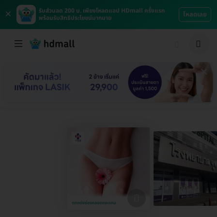
×
รับส่วนลด 200 บ. เพียงโหลดแอป HDmall ครั้งแรก
โหลดเลย
พร้อมรับสิทธิประโยชน์มากมาย