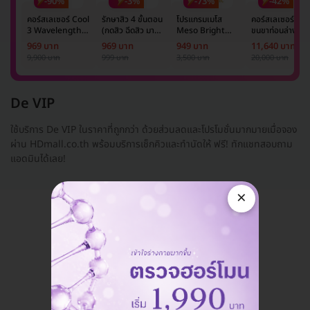
-90%
-3%
-73%
-42%
คอร์สเลเซอร์ Cool
รักษาสิว 4 ขั้นตอน
โปรแกรมเมโส
คอร์สเลเซอร์กำจั
3 Wavelength
(กดสิว ฉีดสิว มาส์ก
Meso Bright
ขนขาท่อนล่าง 2
Diode กำจัดขน
หน้า และฉายแสง)
จำนวนซีซีขึ้นอยู่กับ
ข้าง 5 ครั้ง ด้วย
969 บาท
969 บาท
949 บาท
11,640 บาท
รักแร้ 1 ปี 12 ครั้ง
1 ครั้ง
แพทย์ประเมิน เพื่อ
เลเซอร์
9,900 บาท
999 บาท
3,500 บาท
20,000 บาท
(1 สิทธิ์/ท่าน)
ปรับผิวกระจ่างใส 1
Mediostar Nex
ครั้ง
De VIP
ใช้บริการ De VIP ในราคาที่ถูกกว่า ด้วยส่วนลดและโปรโมชั่นมากมายเมื่อจอง
ผ่าน HDmall.co.th พร้อมบริการเช็กคิวและทำนัดให้ ฟรี! ทักแชทสอบถาม
แอดมินได้เลย!
×
แอดมินพร้อมดูแลคุณทุกวันทางไลน์
คุยกับแอดมิน ฟรี!