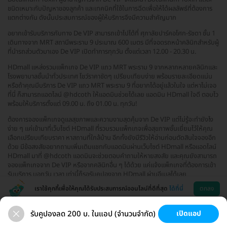
ชนิดเหมาะกับปัญหาของลูกค้า และเทคนิคที่ใช้ในการฉีดเพื่อให้ได้ผลลัพธ์ที่ต้องการ
แตกต่างกัน ดังนั้นประสบการณ์ของผู้ให้บริการจึงมีความสำคัญมาก
อยากเข้ารับบริการกับทาง De VIP สามารถเข้าไปได้ที่ ศุภาลัยปาร์คอโศก-รัชดา ชั้น 1
เดินทางจาก MRT สถานีพระราม 9 ประมาณ 600 เมตร มีที่จอดรถหน้าคลินิกสำหรับผู้
ที่นำรถส่วนตัวมาเอง De VIP เปิดทำการทุกวัน ตั้งแต่เวลา 12.00 - 20.30 น.
HDmall แหล่งรวมแพ็กเกจ De VIP แถว MRT พระราม 9 จากหลากหลายคลินิกและ
โรงพยาบาลชั้นนำทั่วประเทศ โชว์ราคาชัดๆ เปรียบเทียบง่าย พร้อมรายละเอียดแน่น
หรือถ้าคุณมีบริการ De VIP แถว MRT พระราม 9 ที่อยากได้อยู่แล้วในใจ แต่หาไม่เจอ
ที่นี่ ก็สามารถแอดไลน์ @hdcoth ให้แอดมินช่วยได้เลย แอดมิน HDmall ใจดี ตอบไว
พร้อมให้บริการตั้งแต่ 09.00 น. ถึง 01.00 น. ทุกวัน!
ต้องการจองแพ็กเกจดูแลสุขภาพและความงามสุดคุ้มจาก De VIP แต่ไม่รู้จะทำยังไง
ง่าย ๆ แค่เข้ามาที่เว็บไซต์ HDmall ที่รวบรวมแพ็กเกจเพื่อสุขภาพชั้นเยี่ยมไว้ให้คุณ
เลือกเปรียบเทียบราคา หาสถานที่ใกล้บ้าน อีกทั้งยังมีรีวิวให้อ่านก่อนตัดสินใจจองอีก
ด้วย มีข้อสงสัยอยากถามเพิ่มเติมแชทกับแอดมินผ่านเว็บไซต์ HDmall หรือแอดไลน์
HDmall มาที่ @hdcoth แอดมินจะช่วยตอบคำถามให้หายสงสัย และคุณยังสามารถ
จองแพ็กเกจจาก De VIP หรือจากคลินิกอื่น ๆ ได้ด้วย แค่แจ้งแพ็กเกจที่ต้องการเข้า
รับบริการ บอกวัน เวลา เท่านี้ก็รอรับคูปองจาก HDmall ผ่านอีเมลได้เลย
เราใช้คุกกี้เพื่อให้คุณได้รับประสบการณ์ออนไลน์ที่ดีที่สุด
ได้ที่นี่
ตกลง
รับคูปองลด 200 บ. ในแอป (จำนวนจำกัด)
เปิดแอป
ขนที่ลับ
ขนรักแร้
กระชับหน้า
เสริมหน้าอก
ช่วยเหลือ
โหลดแอพ