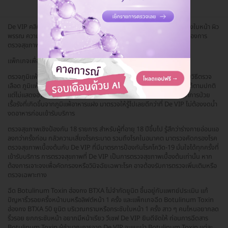
De VIP คลินิกความงามและสุขภาพย่านพระราม 9 ไม่ว่าคุณจะมีปัญหาเรื่องใบหน้า ผิว
พรรณ ความสวยความงาม หรือมีปัญหาเรื่องสุขภาพร่างกายไม่แข็งแรง ต้องการ
ตรวจสุขภาพ สามารถเข้ามาที่ De VIP ได้เลย
แพ็กเกจเพื่อสุขภาพและความงามจาก De VIP บน HDmall
ตรวจภูมิแพ้อาหารแฝง Food Inflammation (FIT Test) 132 ชนิด ด้วยวิธีตรวจ
เลือด ภูมิแพ้อาหารแฝงเป็นภาวะที่ร่างกายไม่สามารถย่อยอาหารบางชนิดได้ตามปกติ
แต่ไม่แสดงอาการทันทีจึงไม่สามารถระบุชนิดอาหารที่แพ้ได้ เพื่อป้องกันอาการป่วย
เรื้อรังที่เกิดขึ้นจากภูมิแพ้อาหารแฝง มาตรวจให้รู้ไปเลยดีกว่าที่ De VIP ไม่ต้องงดน้ำ
งดอาหารก่อนเข้ารับบริการ
ตรวจสุขภาพเชิงป้องกัน 18 รายการ สำหรับผู้ที่อายุ 18 ปีขึ้นไป รู้สึกว่าร่างกายอ่อนแอ
ลงกว่าครั้งก่อน กลัวความเสี่ยงโรคระบาด รวมถึงโรคในอนาคต มาตรวจคัดกรองโรค
ตรวจสุขภาพเบื้องต้นกับ De VIP ที่มีมาตรการป้องกันโรคโควิด-19 มั่นใจได้ทุกครั้งที่
เข้ารับบริการ การตรวจสุขภาพที่ De VIP เป็นการตรวจสุขภาพเบื้องต้นเท่านั้น หาก
ต้องการเจาะจงเพื่อคัดกรองหรือวินิจฉัยเฉพาะโรค อาจต้องรับการตรวจเพิ่มเติมหรือ
ตรวจเฉพาะทาง
ฉีด Botulinum Toxin ฮ่องกง BTXA ไม่จำกัดยูนิต ขึ้นอยู่กับแพทย์ประเมิน แก้
ปัญหาริ้วรอยครึ้งหน้าบนหรือลิฟต์หน้า 1 ครั้ง และแพ็กเกจฉีด Botulinum Toxin
ฮ่องกง BTXA 50 ยูนิต บริเวณกรามหรือกระชับใบหน้า 1 ครั้ง สาว ๆ คนไหนอยากลด
ริ้วรอย ยกกระชับหน้า อยากมีหน้าเรียว วีเชฟ De VIP ยินดีจัดให้ ก่อนการฉีดสาร
Botulinum Toxin ผู้ชำนาญการจาก De VIP จะแนะนำ Botulinum Toxin แต่ละ