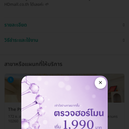
HDmall.co.th ได้เลยค่ะ 🌱
รายละเอียด
วิธีชำระและใช้งาน
สาขาหรือแผนกที่ให้บริการ
1
×
The Prime Skin & Aesthetic Clinic สาขากรุงเทพ
172 ซ. ลาซาล 12 ถ. สุขุมวิท 105 แขวงบางนาใต้ เขตบางนา กรุงเทพมหานคร
10260