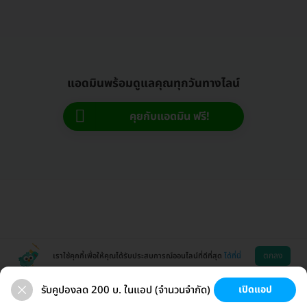
แอดมินพร้อมดูแลคุณทุกวันทางไลน์
คุยกับแอดมิน ฟรี!
ตกลง
เราใช้คุกกี้เพื่อให้คุณได้รับประสบการณ์ออนไลน์ที่ดีที่สุด
ได้ที่นี่
รับคูปองลด 200 บ. ในแอป (จำนวนจำกัด)
เปิดแอป
ขนที่ลับ
ขนรักแร้
กระชับหน้า
เสริมหน้าอก
ช่วยเหลือ
โหลดแอพ