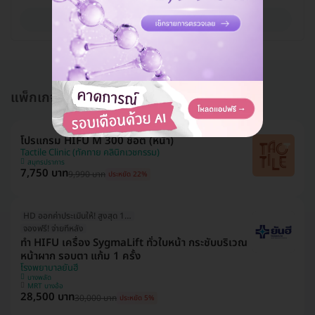
ดูรายละเอียด
แพ็กเกจอื่นใน โปรแกรมทำ HIFU
โปรแกรม HIFU M 300 ช็อต (หน้า)
Tactile Clinic (ทัคทาย คลินิกเวชกรรม)
สมุทรปราการ
7,750 บาท
9,990 บาท
ประหยัด 22%
HD ออกค่าประเมินให้! สูงสุด 1000 บ.
จองฟรี! จ่ายทีหลัง
ทำ HIFU เครื่อง SygmaLift ทั่วใบหน้า กระชับบริเวณ
หน้าผาก รอบตา แก้ม 1 ครั้ง
โรงพยาบาลยันฮี
บางพลัด
MRT บางอ้อ
28,500 บาท
30,000 บาท
ประหยัด 5%