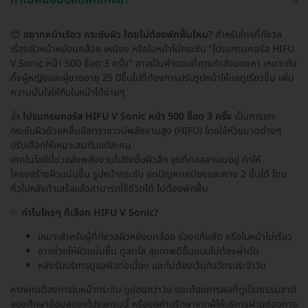
😊
อยากหน้าเรียว กระชับผิว โดยไม่ต้องพักฟื้นไหม?
สำหรับใครที่กังวล
เรื่องผิวหน้าหย่อนคล้อย เหนียง หรือใบหน้าไม่กระชับ "โปรแกรมคอร์ส HIFU
V Sonic หน้า 500 ช็อต 3 ครั้ง" อาจเป็นคำตอบที่คุณกำลังมองหา เหมาะกับ
ทั้งผู้หญิงและผู้ชายอายุ 25 ปีขึ้นไปที่ต้องการปรับรูปหน้าให้แลดูเรียวขึ้น เพิ่ม
ความมั่นใจให้กับใบหน้าได้ง่ายๆ
👍
โปรแกรมคอร์ส HIFU V Sonic หน้า 500 ช็อต 3 ครั้ง
เป็นการยก
กระชับผิวด้วยคลื่นอัลตราซาวน์พลังงานสูง (HIFU) โดยใช้หัวขนาดต่างๆ
ปรับเลือกให้เหมาะสมกับแต่ละคน
เทคโนโลยีนี้ช่วยส่งพลังงานไปถึงชั้นผิวลึก จุดที่คอลลาเจนอยู่ ทำให้
โครงสร้างผิวแน่นขึ้น รูปหน้ากระชับ ลดปัญหาเหนียงและคาง 2 ชั้นได้ โดย
ทั่วไปหลังทำเสร็จแล้วสามารถใช้ชีวิตได้ ไม่ต้องพักฟื้น
✨
ทำไมใครๆ ก็เลือก HIFU V Sonic?
เหมาะสำหรับผู้ที่กังวลผิวหย่อนคล้อย ร่องแก้มชัด หรือใบหน้าไม่เรียว
อาจช่วยให้ผิวแน่นขึ้น ดูสดใส สุขภาพดีขึ้นแบบไม่ต้องผ่าตัด
หลังรับบริการดูแลผิวต่อเนื่อง และไม่ต้องเว้นกิจวัตรประจำวัน
หากคุณต้องการใบหน้ากระชับ ดูอ่อนกว่าวัย และต้องการผลที่ดูเป็นธรรมชาติ
ลองศึกษาข้อมูลของโปรแกรมนี้ หรือขอคำปรึกษาจากผู้ให้บริการผ่านช่องทาง