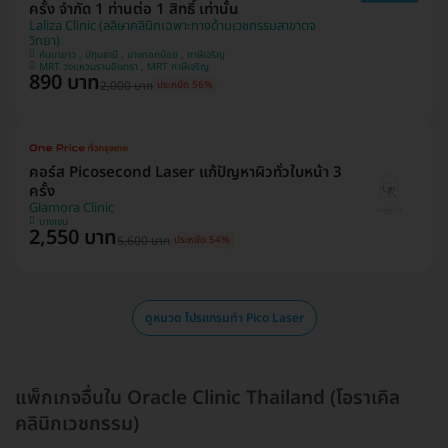
ครั้ง จำกัด 1 ท่านต่อ 1 สิทธิ์ เท่านั้น
Laliza Clinic (ลลิษาคลินิกเฉพาะทางด้านเวชกรรมสาขาตจ
วิทยา)
คันนายาว , ปทุมธานี , บางกอกน้อย , ภาษีเจริญ
MRT วงแหวนรามอินทรา , MRT ภาษีเจริญ
890 บาท
2,000 บาท
ประหยัด 56%
คอร์ส Picosecond Laser แก้ปัญหาผิวทั่วใบหน้า 3
ครั้ง
Glamora Clinic
บางเขน
2,550 บาท
5,600 บาท
ประหยัด 54%
ดูหมวด โปรแกรมทำ Pico Laser
แพ็กเกจอื่นใน Oracle Clinic Thailand (โอราเคิล
คลินิกเวชกรรม)