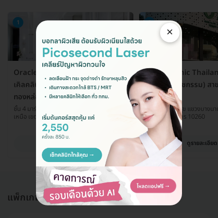
1
2
×
Oracle Clinic Thailand (โอรา
Oracle Clinic Thailan
เคิลคลินิกเวชกรรม) สาขา
เคิลคลินิกเวชกรรม) สา
ทองหล่อ
อุดมสุข
ชั้น 4 มาร์เช่ 150 ถ. ทองหล่อ แขวงคลองตัน
152 ซ. 5 อุดมสุข แขวงบางนา
เหนือ เขตวัฒนา กรุงเทพมหานคร 10110
กรุงเทพมหานคร 10260
ดูรายละเอียด
ดูรายละเอียด
แพ็กเกจอื่นใน โปรแกรมทำ Pico Laser