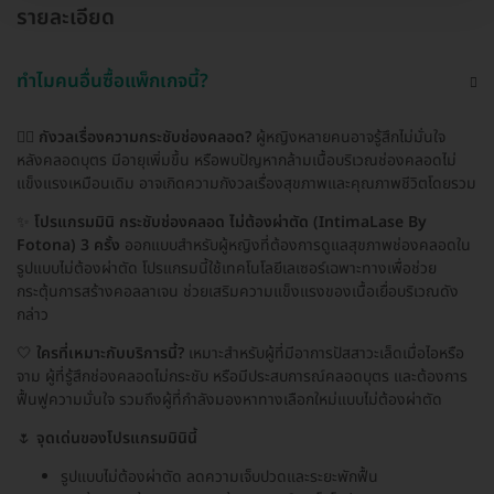
รายละเอียด
ทำไมคนอื่นซื้อแพ็กเกจนี้?
👩‍⚕️
กังวลเรื่องความกระชับช่องคลอด?
ผู้หญิงหลายคนอาจรู้สึกไม่มั่นใจ
หลังคลอดบุตร มีอายุเพิ่มขึ้น หรือพบปัญหากล้ามเนื้อบริเวณช่องคลอดไม่
แข็งแรงเหมือนเดิม อาจเกิดความกังวลเรื่องสุขภาพและคุณภาพชีวิตโดยรวม
✨
โปรแกรมมินิ กระชับช่องคลอด ไม่ต้องผ่าตัด (IntimaLase By
Fotona) 3 ครั้ง
ออกแบบสำหรับผู้หญิงที่ต้องการดูแลสุขภาพช่องคลอดใน
รูปแบบไม่ต้องผ่าตัด โปรแกรมนี้ใช้เทคโนโลยีเลเซอร์เฉพาะทางเพื่อช่วย
กระตุ้นการสร้างคอลลาเจน ช่วยเสริมความแข็งแรงของเนื้อเยื่อบริเวณดัง
กล่าว
🤍
ใครที่เหมาะกับบริการนี้?
เหมาะสำหรับผู้ที่มีอาการปัสสาวะเล็ดเมื่อไอหรือ
จาม ผู้ที่รู้สึกช่องคลอดไม่กระชับ หรือมีประสบการณ์คลอดบุตร และต้องการ
ฟื้นฟูความมั่นใจ รวมถึงผู้ที่กำลังมองหาทางเลือกใหม่แบบไม่ต้องผ่าตัด
🌷
จุดเด่นของโปรแกรมมินินี้
รูปแบบไม่ต้องผ่าตัด ลดความเจ็บปวดและระยะพักฟื้น