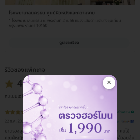
โรงพยาบาลนครธน ศูนย์ผิวหนังและความงาม
1 โรงพยาบาลนครธน ถ. พระรามที่ 2 ซ. 56 แขวงแสมดำ เขตบางขุนเทียน
กรุงเทพมหานคร 10150
ดูรายละเอียด
รีวิวของแพ็กเกจ
4.8
×
คะแนนเฉลี่ย
รีวิวสถานที่ให้บริการ 🏥
22 ธ.ค. 2022
ดูรีวิวต้นฉบับ
มาตรวจสุขภาพครั้งแรกที่นี่ บริการดีมาก เป็นโรงพยาบาลที่เรียก คนไข้
คุณผู้หญิง คุณผู้ชาย ฟังที่อื่นก็เขิลนะ แต่ที่นี่ พูดจาไพเราะ ฟังแล้วอบอุ่น