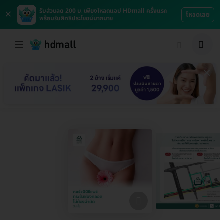
×
รับส่วนลด 200 บ. เพียงโหลดแอป HDmall ครั้งแรก
โหลดเลย
พร้อมรับสิทธิประโยชน์มากมาย