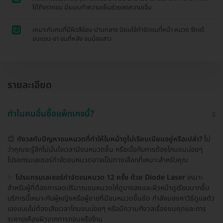
ได้ถึงรากขน มีระบบทำความเย็นช่วยลดความเจ็บ
2
เหมาะกับคนที่มีผิวสีอ่อน-ปานกลาง นิยมใช้กำจัดขนที่หน้า หนวด รักแร้
ขนแขน-ขา ขนที่หลัง ขนน้องสาว
รายละเอียด
ทำไมคนอื่นซื้อแพ็กเกจนี้?
😊
กังวลกับปัญหาขนหนวดที่ทำให้ใบหน้าดูไม่เรียบเนียนอยู่หรือเปล่า?
ไม่
ว่าคุณจะรู้สึกไม่มั่นใจเวลามีขนหนวดขึ้น หรือเบื่อกับการต้องโกนขนบ่อยๆ
โปรแกรมเลเซอร์กำจัดขนหนวดอาจเป็นทางเลือกที่เหมาะสำหรับคุณ
✨
โปรแกรมเลเซอร์กำจัดขนหนวด 12 ครั้ง ด้วย Diode Laser
เหมาะ
สำหรับผู้ที่ต้องการลดปริมาณขนหนวดให้ดูบางลงและผิวหน้าดูเรียบมากขึ้น
บริการนี้เหมาะกับผู้หญิงหรือผู้ชายที่มีขนหนวดขึ้นชัด กำลังมองหาวิธีดูแลตัว
เองแบบไม่ต้องเสียเวลาโกนขนบ่อยๆ หรือมีความกังวลเรื่องขนคุดและการ
ระคายเคืองผิวจากการถอนหรือโกน