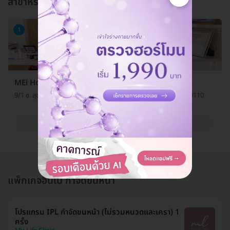
สาขาหรือแผนกที่ให้บริการ
1
MEi House Clinic (เมอิเฮ้าส์คลินิก)
9/1 ซ. สุขุมวิท 67 แขวงคลองตันเหนือ เขตวัฒนา กรุงเทพมหานคร 10110
ดูรายละเอียด
แพ็กเกจอื่นใน กำจัดขนหน้า
โปรแกรม IPL กำจัดขนหน้า (ไม่รวมหนวดและเครา) 1
ครั้ง