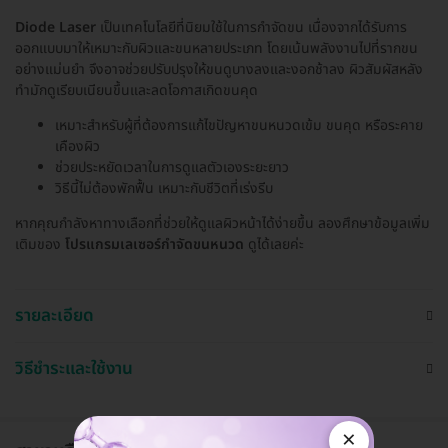
Diode Laser
เป็นเทคโนโลยีที่นิยมใช้ในการกำจัดขน เนื่องจากได้รับการ
ออกแบบมาให้เหมาะกับผิวและขนหลายประเภท โดยเน้นพลังงานไปที่รากขน
อย่างแม่นยำ จึงอาจช่วยปรับปรุงให้ขนดูบางลงและงอกช้าลง ผิวสัมผัสหลัง
ทำมักดูเรียบเนียนขึ้นและลดโอกาสเกิดขนคุด
เหมาะสำหรับผู้ที่ต้องการแก้ไขปัญหาขนหนวดเข้ม ขนคุด หรือระคาย
เคืองผิว
ช่วยประหยัดเวลาในการดูแลตัวเองระยะยาว
วิธีนี้ไม่ต้องพักฟื้น เหมาะกับชีวิตที่เร่งรีบ
หากคุณกำลังหาทางเลือกที่ช่วยให้ดูแลผิวหน้าได้ง่ายขึ้น ลองศึกษาข้อมูลเพิ่ม
เติมของ
โปรแกรมเลเซอร์กำจัดขนหนวด
ดูได้เลยค่ะ
รายละเอียด
วิธีชำระและใช้งาน
×