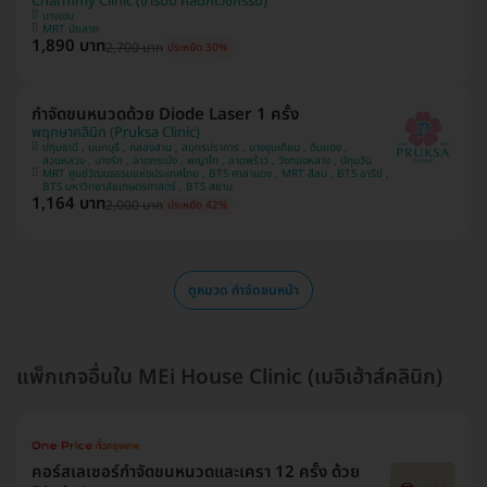
Charmmy Clinic (ชาร์มมี่ คลินิกเวชกรรม)
บางเขน
MRT มัยลาภ
1,890 บาท
2,700 บาท
ประหยัด 30%
กำจัดขนหนวดด้วย Diode Laser 1 ครั้ง
พฤกษาคลินิก (Pruksa Clinic)
ปทุมธานี , นนทบุรี , คลองสาน , สมุทรปราการ , บางขุนเทียน , ดินแดง ,
สวนหลวง , บางรัก , ลาดกระบัง , พญาไท , ลาดพร้าว , วังทองหลาง , ปทุมวัน
MRT ศูนย์วัฒนธรรมแห่งประเทศไทย , BTS ศาลาแดง , MRT สีลม , BTS อารีย์ ,
BTS มหาวิทยาลัยเกษตรศาสตร์ , BTS สยาม
1,164 บาท
2,000 บาท
ประหยัด 42%
ดูหมวด กำจัดขนหน้า
แพ็กเกจอื่นใน MEi House Clinic (เมอิเฮ้าส์คลินิก)
คอร์สเลเซอร์กำจัดขนหนวดและเครา 12 ครั้ง ด้วย