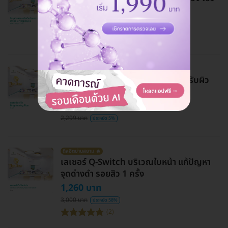
บั้นท้าย แขน และขา 1 ข้าง 1 ครั้ง
775 บาท
3,500 บาท
ประหยัด 78%
ดีลฮิตย่านอโศก 🔥
คอร์สฉีดเมโส Brightening Plus ปรับผิว
หน้าให้ดูกระจ่างใส 3 ครั้ง
2,184 บาท
2,299 บาท
ประหยัด 5%
ดีลฮิตย่านสยาม 🔥
เลเซอร์ Q-Switch บริเวณใบหน้า แก้ปัญหา
จุดด่างดำ รอยสิว 1 ครั้ง
1,260 บาท
3,000 บาท
ประหยัด 58%
(2)