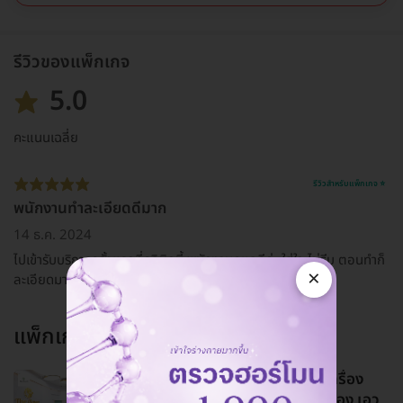
รีวิวของแพ็กเกจ
5.0
คะแนนเฉลี่ย
รีวิวสำหรับแพ็กเกจ ⭐
พนักงานทำละเอียดดีมาก
14 ธ.ค. 2024
ไปเข้ารับบริการครั้งแรกที่คลินิกนี้ พนักงานดูแลดีค่ะ ใส่ใจ ไม่รีบ ตอนทำก็
×
ละเอียดมาก มีเก็บจุดเล็กๆน้อยๆให้ด้วย
แพ็กเกจอื่นจาก
The Clover Clinic
โปรแกรมสลายไขมันด้วยความเย็น เครื่อง
Cryolipolysis เลือก 1 บริเวณ หน้าท้อง เอว