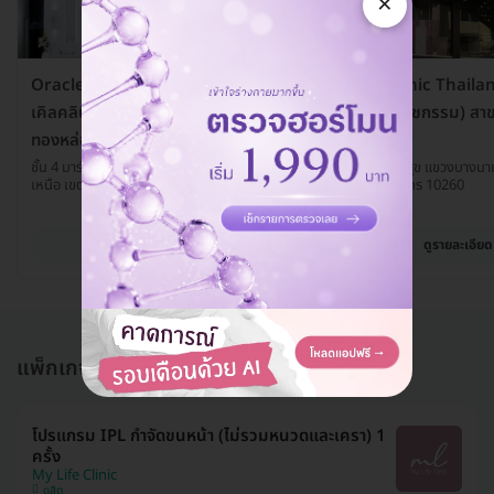
×
Oracle Clinic Thailand (โอรา
Oracle Clinic Thailan
เคิลคลินิกเวชกรรม) สาขา
เคิลคลินิกเวชกรรม) สา
ทองหล่อ
อุดมสุข
ชั้น 4 มาร์เช่ 150 ถ. ทองหล่อ แขวงคลองตัน
152 ซ. 5 อุดมสุข แขวงบางนา
เหนือ เขตวัฒนา กรุงเทพมหานคร 10110
กรุงเทพมหานคร 10260
ดูรายละเอียด
ดูรายละเอียด
แพ็กเกจอื่นใน กำจัดขนหน้า
โปรแกรม IPL กำจัดขนหน้า (ไม่รวมหนวดและเครา) 1
ครั้ง
My Life Clinic
ดุสิต