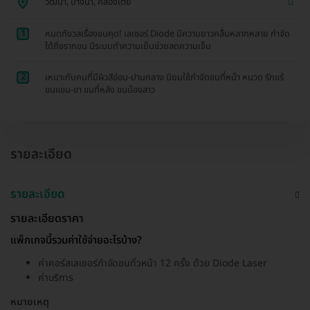
วัฒนา, บางนา, คลองเตย
1
หมดกังวลเรื่องขนคุด! เลเซอร์ Diode มีความยาวคลื่นหลากหลาย กำจัด
ได้ถึงรากขน มีระบบทำความเย็นช่วยลดความเจ็บ
2
เหมาะกับคนที่มีผิวสีอ่อน-ปานกลาง นิยมใช้กำจัดขนที่หน้า หนวด รักแร้
ขนแขน-ขา ขนที่หลัง ขนน้องสาว
รายละเอียด
รายละเอียด
รายละเอียดราคา
แพ็กเกจนี้รวมค่าใช้จ่ายอะไรบ้าง?
ค่าคอร์สเลเซอร์กำจัดขนทั่วหน้า 12 ครั้ง ด้วย Diode Laser
ค่าบริการ
หมายเหตุ