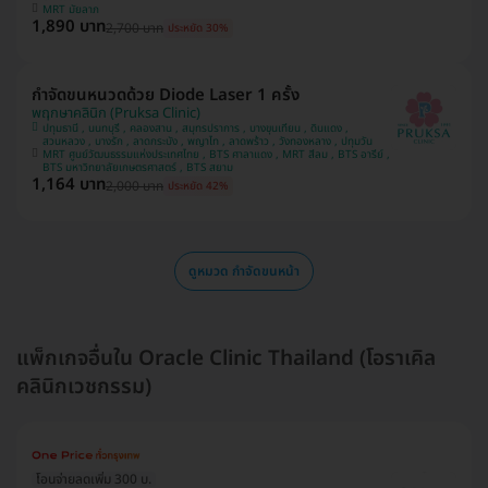
MRT มัยลาภ
1,890 บาท
2,700 บาท
ประหยัด 30%
กำจัดขนหนวดด้วย Diode Laser 1 ครั้ง
พฤกษาคลินิก (Pruksa Clinic)
ปทุมธานี , นนทบุรี , คลองสาน , สมุทรปราการ , บางขุนเทียน , ดินแดง ,
สวนหลวง , บางรัก , ลาดกระบัง , พญาไท , ลาดพร้าว , วังทองหลาง , ปทุมวัน
MRT ศูนย์วัฒนธรรมแห่งประเทศไทย , BTS ศาลาแดง , MRT สีลม , BTS อารีย์ ,
BTS มหาวิทยาลัยเกษตรศาสตร์ , BTS สยาม
1,164 บาท
2,000 บาท
ประหยัด 42%
ดูหมวด กำจัดขนหน้า
แพ็กเกจอื่นใน Oracle Clinic Thailand (โอราเคิล
คลินิกเวชกรรม)
โอนจ่ายลดเพิ่ม 300 บ.