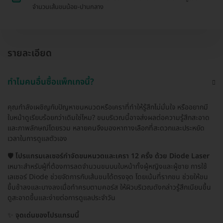
จำนวนเส้นขนน้อย-ปานกลาง
รายละเอียด
ทำไมคนอื่นซื้อแพ็กเกจนี้?
คุณกำลังเผชิญกับปัญหาขนหนวดหรือเคราที่ทำให้รู้สึกไม่มั่นใจ หรืออยากมี
ใบหน้าดูเรียบร้อยกว่าเดิมใช่ไหม? ขนบริเวณนี้อาจส่งผลต่อความรู้สึกสะอาด
และภาพลักษณ์โดยรวม หลายคนจึงมองหาทางเลือกที่สะดวกและประหยัด
เวลาในการดูแลตัวเอง
🛡️
โปรแกรมเลเซอร์กำจัดขนหนวดและเครา 12 ครั้ง ด้วย Diode Laser
เหมาะสำหรับผู้ที่ต้องการลดจำนวนขนบนใบหน้าทั้งผู้หญิงและผู้ชาย การใช้
เลเซอร์ Diode ช่วยจัดการกับเส้นขนได้ตรงจุด โดยเน้นที่รากขน ช่วยให้ขน
ขึ้นช้าลงและบางลงเมื่อทำครบตามคอร์ส ให้ผิวบริเวณดังกล่าวรู้สึกเนียนขึ้น
ดูสะอาดขึ้นและง่ายต่อการดูแลประจำวัน
✨
จุดเด่นของโปรแกรมนี้