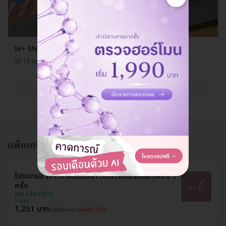
W+ Medic
56 19 หมู่ 15 บางรักพัฒนา อ. บางบัวทอง จ. นนทบุรี 11110
ดูรายละเอียด
แพ็กเกจอื่นใน กำจัดขนหน้า
โปรแกรม IPL กำจัดขนหน้า (ไม่รวมหนวดและเครา) 1
ครั้ง
My Life Clinic
ดุสิต
1,251 บาท
1,500 บาท
ประหยัด 17%