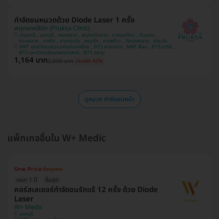
กำจัดขนหนวดด้วย Diode Laser 1 ครั้ง
พฤกษาคลินิก (Pruksa Clinic)
ปทุมธานี , นนทบุรี , คลองสาน , สมุทรปราการ , บางขุนเทียน , ดินแดง ,
สวนหลวง , บางรัก , ลาดกระบัง , พญาไท , ลาดพร้าว , วังทองหลาง , ปทุมวัน
MRT ศูนย์วัฒนธรรมแห่งประเทศไทย , BTS ศาลาแดง , MRT สีลม , BTS อารีย์ ,
BTS มหาวิทยาลัยเกษตรศาสตร์ , BTS สยาม
1,164 บาท
2,000 บาท
ประหยัด 42%
ดูหมวด กำจัดขนหน้า
แพ็กเกจอื่นใน W+ Medic
เหมา 1 ปี
คุ้มสุด
คอร์สเลเซอร์กำจัดขนรักแร้ 12 ครั้ง ด้วย Diode
Laser
W+ Medic
นนทบุรี