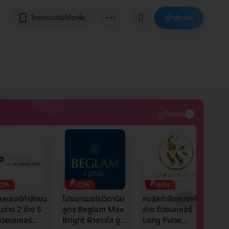
⋯
เข้าสู่ระบบ
โหลดแอปรับโค้ดเพิ่ม
ดูทั้งหมด
42%
-22%
-65%
เลเซอร์กำจัดขน
โปรแกรมดริปวิตามิน
คอร์สกำจัดขนขาท่อน
ร
นล่าง 2 ข้าง 5
สูตร Beglam Max
ล่าง ด้วยเลเซอร์
ห
ด้วยเลเซอร์
Bright ผิวขาวใส ดูมี
Long Pulse
ข