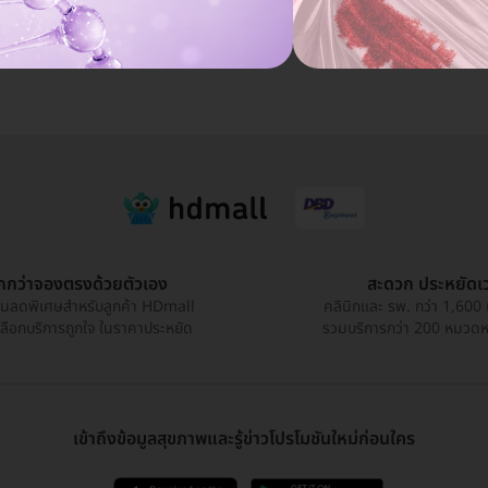
ูกกว่าจองตรงด้วยตัวเอง
สะดวก ประหยัดเ
วนลดพิเศษสำหรับลูกค้า HDmall
คลินิกและ รพ. กว่า 1,600 
เลือกบริการถูกใจ ในราคาประหยัด
รวมบริการกว่า 200 หมวดหมู
เข้าถึงข้อมูลสุขภาพและรู้ข่าวโปรโมชันใหม่ก่อนใคร