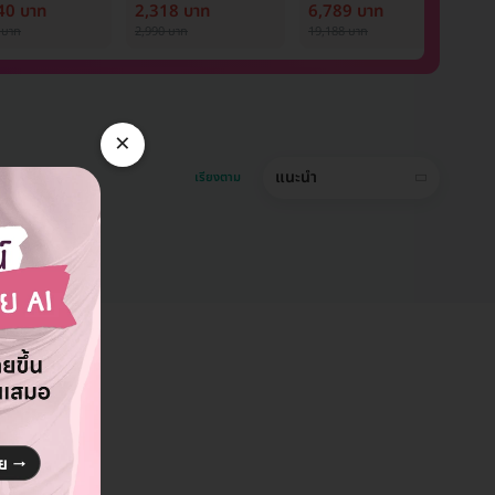
ostar Next
ออร่า
Nd:YAG 12 ครั้ง
ด
40 บาท
2,318 บาท
6,789 บาท
9
ภายใน 1 ปี สำหรับผู้
P
 บาท
2,990 บาท
19,188 บาท
1,
หญิงหรือผู้ชาย
1 
×
แนะนำ
เรียงตาม