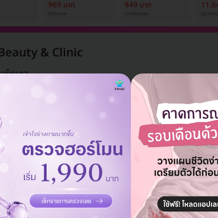
้ง (1 สิทธิ์/
ครั้ง
เพื่อปรับผิวกระจ่างใส
Medi
969 บาท
949 บาท
11,6
1 ครั้ง
999 บาท
3,500 บาท
20,000
Beauty & Clinic
 แพ็กเกจ
ลบทั้งหมด
& Clinic
แอดมินพร้อมดูแลคุณทุกวันทางไลน์
คุยกับแอดมิน ฟรี!