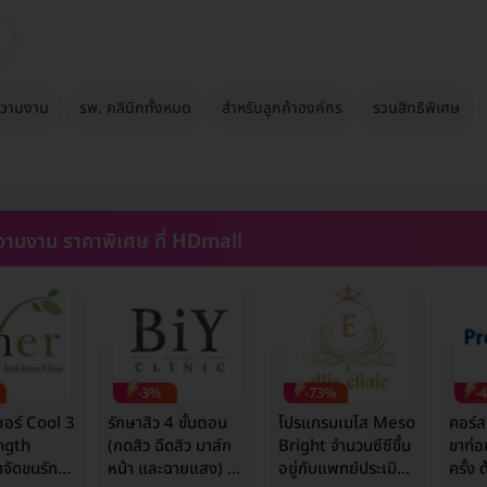
วามงาม
รพ. คลินิกทั้งหมด
สำหรับลูกค้าองค์กร
รวมสิทธิพิเศษ
ามงาม ราคาพิเศษ ที่ HDmall
-3%
-73%
-
ซอร์ Cool 3
รักษาสิว 4 ขั้นตอน
โปรแกรมเมโส Meso
คอร์ส
ngth
(กดสิว ฉีดสิว มาส์ก
Bright จำนวนซีซีขึ้น
ขาท่อ
จัดขนรักแร้
หน้า และฉายแสง) 1
อยู่กับแพทย์ประเมิน
ครั้ง 