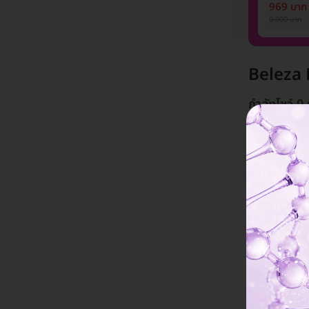
1 ปี 12 ครั
969 บาท
ท่าน)
9,900 บาท
Beleza 
กำลังโชว์ 0
Beleza Beauty 