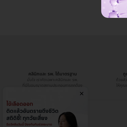
คลินิกและ รพ. ได้มาตรฐาน
ถ
มั่นใจ เราคัดเฉพาะคลินิกและ รพ.
ด้วยส่
ที่มีใบอนุญาตสถานประกอบการถูกต้อง
ให้คุณ