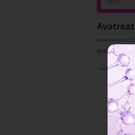
ท่าน)
9,900 บาท
Avatreat
ใช้บริการ Avatreat C
กำลังโชว์ 0 แพ็ก
Avatreat Clinic