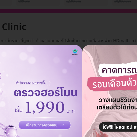
1 ครั้ง
999 บาท
3,500 บาท
20,000 บาท
 Clinic
linic ในราคาที่ถูกกว่า ด้วยส่วนลดและโปรโมชั่นมากมายเมื่อจองผ่าน HDmall.co.
เกจ
ลบทั้งหมด
แอดมินพร้อมดูแลคุณทุกวันทางไลน์
คุยกับแอดมิน ฟรี!