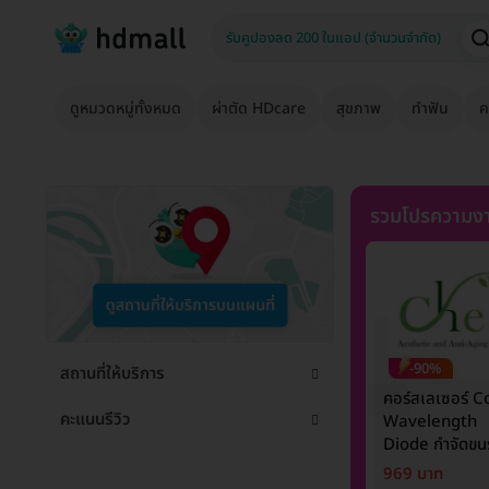
ดูหมวดหมู่ทั้งหมด
ผ่าตัด HDcare
สุขภาพ
ทำฟัน
ค
รวมโปรความงา
-90%
สถานที่ให้บริการ
คอร์สเลเซอร์ C
คะแนนรีวิว
Wavelength
Diode กำจัดขนร
1 ปี 12 ครั้ง (1 ส
969 บาท