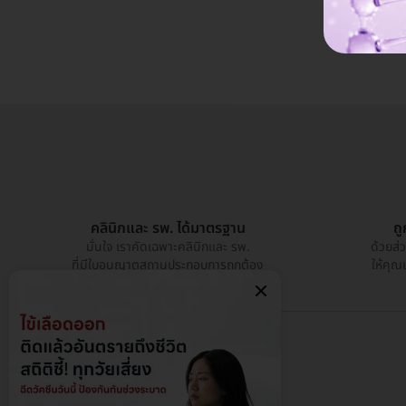
คลินิกและ รพ. ได้มาตรฐาน
ถ
มั่นใจ เราคัดเฉพาะคลินิกและ รพ.
ด้วยส่
ที่มีใบอนุญาตสถานประกอบการถูกต้อง
ให้คุณ