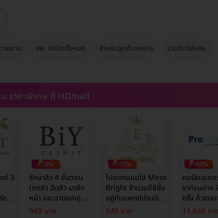
วามงาม
รพ. คลินิกทั้งหมด
สำหรับลูกค้าองค์กร
รวมสิทธิพิเศษ
ม ราคาพิเศษ ที่ HDmall
-3%
-73%
-42%
ool 3
รักษาสิว 4 ขั้นตอน
โปรแกรมเมโส Meso
คอร์สเลเซอร
(กดสิว ฉีดสิว มาส์ก
Bright จำนวนซีซีขึ้น
ขาท่อนล่าง 2
ักแร้
หน้า และฉายแสง) 1
อยู่กับแพทย์ประเมิน
ครั้ง ด้วยเล
ิทธิ์/
ครั้ง
เพื่อปรับผิวกระจ่างใส
Mediostar
969 บาท
949 บาท
11,640 บา