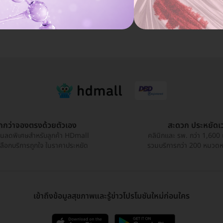
ูกกว่าจองตรงด้วยตัวเอง
สะดวก ประหยัดเ
วนลดพิเศษสำหรับลูกค้า HDmall
คลินิกและ รพ. กว่า 1,600 
เลือกบริการถูกใจ ในราคาประหยัด
รวมบริการกว่า 200 หมวดหมู
เข้าถึงข้อมูลสุขภาพและรู้ข่าวโปรโมชันใหม่ก่อนใคร