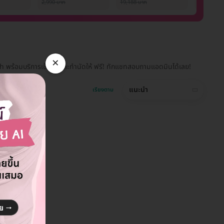
ภายใน 1 ปี สำหรับผู้
Picowa
2,990 บาท
19,188 บาท
1,000 บาท
หญิงหรือผู้ชาย
1 ครั้ง
×
th พร้อมบริการเช็กคิวและทำนัดให้ ฟรี! ทักแชทสอบถามแอดมินได้เลย!
แนะนำ
เรียงตาม