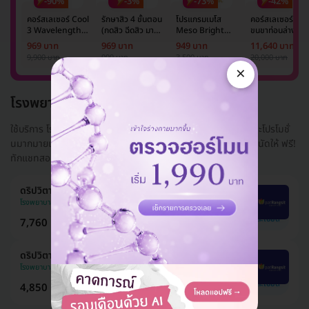
-90%
-3%
-73%
-42%
คอร์สเลเซอร์ Cool
รักษาสิว 4 ขั้นตอน
โปรแกรมเมโส
คอร์สเลเซอร์กำจั
3 Wavelength
(กดสิว ฉีดสิว มาส์ก
Meso Bright
ขนขาท่อนล่าง 2
Diode กำจัดขน
หน้า และฉายแสง)
จำนวนซีซีขึ้นอยู่กับ
ข้าง 5 ครั้ง ด้วย
969 บาท
969 บาท
949 บาท
11,640 บาท
รักแร้ 1 ปี 12 ครั้ง
1 ครั้ง
แพทย์ประเมิน เพื่อ
เลเซอร์
9,900 บาท
999 บาท
3,500 บาท
20,000 บาท
(1 สิทธิ์/ท่าน)
ปรับผิวกระจ่างใส 1
Mediostar Nex
×
ครั้ง
โรงพยาบาลแพทย์รังสิต
ใช้บริการ โรงพยาบาลแพทย์รังสิต ในราคาที่ถูกกว่า ด้วยส่วนลดและโปรโมชั่
นมากมายเมื่อจองผ่าน HDmall.co.th พร้อมบริการเช็กคิวและทำนัดให้ ฟรี!
ทักแชทสอบถ...
อ่านเพิ่ม
ดริปวิตามินสูตร Aura White 4 ครั้ง ฟรี! 1 ครั้ง
โรงพยาบาลแพทย์รังสิต
ดูรายละเอียด
7,760 บาท
13,800 บาท
ประหยัด 44%
ดริปวิตามินสูตร Whitening 4 ครั้ง ฟรี! 1 ครั้ง
โรงพยาบาลแพทย์รังสิต
ดูรายละเอียด
4,850 บาท
10,350 บาท
ประหยัด 53%