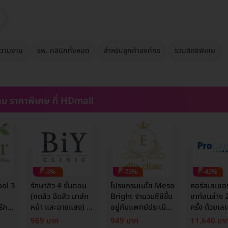
วามงาม
รพ. คลินิกทั้งหมด
สำหรับลูกค้าองค์กร
รวมสิทธิพิเศษ
ม ราคาพิเศษ ที่ HDmall
-3%
-73%
-42%
ool 3
รักษาสิว 4 ขั้นตอน
โปรแกรมเมโส Meso
คอร์สเลเซอร
(กดสิว ฉีดสิว มาส์ก
Bright จำนวนซีซีขึ้น
ขาท่อนล่าง 2
ักแร้
หน้า และฉายแสง) 1
อยู่กับแพทย์ประเมิน
ครั้ง ด้วยเล
ิทธิ์/
ครั้ง
เพื่อปรับผิวกระจ่างใส
Mediostar
969 บาท
949 บาท
11,640 บา