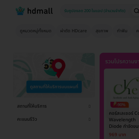
ดูหมวดหมู่ทั้งหมด
ผ่าตัด HDcare
สุขภาพ
ทำฟัน
ค
รวมโปรความงา
-90%
สถานที่ให้บริการ
คอร์สเลเซอร์ C
คะแนนรีวิว
Wavelength
Diode กำจัดขนร
1 ปี 12 ครั้ง (1 ส
969 บาท