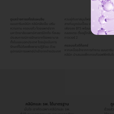
ดูแลร่างกายสไตล์แผนจีน
ควบคู่กับยาสมุนไพรจีนที่ไม่มีสารเคมีแล
แมนดารินคลินิก คลินิกฝังเข็ม เสริม
สารกันบูดปนเปื้อน เดินทางสะดวกเพราะ
ความงาม ครอบแก้ว โดยแพทย์จาก
เพียงลง BTS พร้อมพงศ์ หรือ MRT
มหาวิทยาลัยแพทย์ศาสตร์ปักกิ่ง ที่สะสม
คลองเตย ตั้งอยู่ใกล้กับอาคารมาลีนนท์
ประสบการณ์การรักษาจากโรงพยาบาล
ทาวเวอร์ 2
ทั้งในและนอกประเทศ โดยมุ่งเน้นการ
ครอบแก้วดีท็อกซ์
รักษาที่ไม่ต้องพึ่งพายาปฏิชีวนะ ด้วย
หากเหนื่อยล้าจากการทำงาน แมนดาริน
อุปกรณ์การแพทย์นำเข้าจากต่างประเทศ
คลินิก นำเสนอแพ็กเกจแก้ออฟฟิศซินโ
คลินิกและ รพ. ได้มาตรฐาน
ถ
มั่นใจ เราคัดเฉพาะคลินิกและ รพ.
ด้วยส่