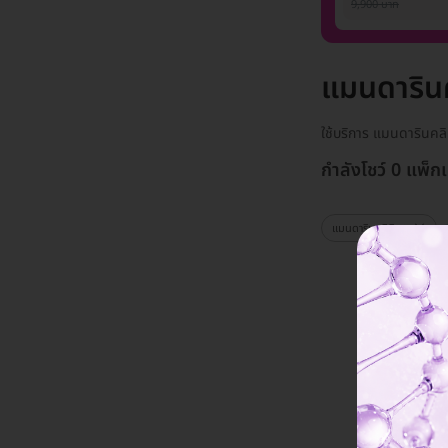
ท่าน)
9,900 บาท
แมนดารินค
ใช้บริการ แมนดารินคล
กำลังโชว์ 0 แพ็ก
แมนดารินคลินิก