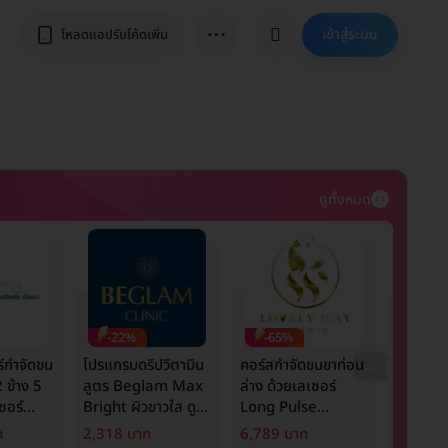
⋯
เข้าสู่ระบบ
โหลดแอปรับโค้ดเพิ่ม
ดูทั้งหมด
-22%
-65%
-5%
์กำจัดขน
โปรแกรมดริปวิตามิน
คอร์สกำจัดขนขาท่อน
รักษารอ
 ข้าง 5
สูตร Beglam Max
ล่าง ด้วยเลเซอร์
หลังจาก
เซอร์
Bright ผิวขาวใส ดูมี
Long Pulse
ขนาดไม่เ
 Next
ออร่า
Nd:YAG 12 ครั้ง
ด้วยเลเซ
ท
2,318 บาท
6,789 บาท
950 บา