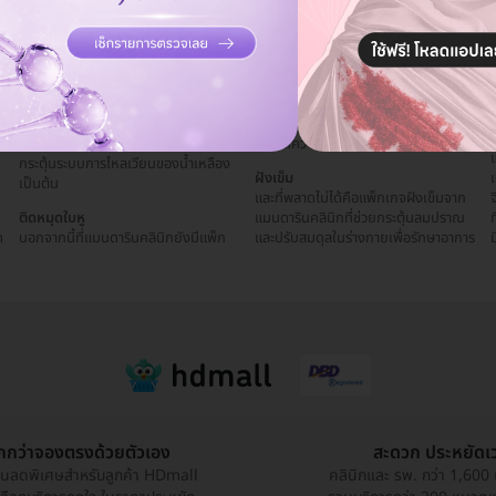
ะ
รมด้วยการครอบแก้วหรือการนำแก้วที่ไล่
เกจปรับสมดุลร่างกายด้วยการติดหมุด
อากาศออกมาครอบไว้บนร่างกายตาม
ใบหูเพื่อกระตุ้นระบบประสาท เหมาะ
เส้นลมปราณต่าง ๆ เพื่อกระตุ้นการไหล
สำหรับผู้ที่นอนไม่หลับ ท้องผูก แน่นท้อง
เวียนโลหิต บรรเทาอากาศปวดเมื่อย และ
และลดความอาหาร เป็นต้น
กระตุ้นระบบการไหลเวียนของน้ำเหลือง
ฝังเข็ม
เป็นต้น
และที่พลาดไม่ได้คือแพ็กเกจฝังเข็มจาก
จ
ติดหมุดใบหู
แมนดารินคลินิกที่ช่วยกระตุ้นลมปราณ
ท
ด
นอกจากนี้ที่แมนดารินคลินิกยังมีแพ็ก
และปรับสมดุลในร่างกายเพื่อรักษาอาการ
ูกกว่าจองตรงด้วยตัวเอง
สะดวก ประหยัดเ
วนลดพิเศษสำหรับลูกค้า HDmall
คลินิกและ รพ. กว่า 1,600 