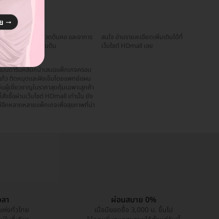
ปวดหลัง ปวดเอว ปวดต้นคอ และอาการ
สนใจ อ่านรายละเอียดเพิ่มเติมได้ที่
ออฟฟิศซินโดรม เป็นต้น
เว็บไซต์ HDmall เลย
แพ็กเกจสุดคุ้ม
แมนดารินคลินิกนำเสนอแพ็กเกจครอบ
แก้ว ติดหมุดและฝังเข็มโดยแพทย์แผน
ีนผู้เชี่ยวชาญในราคาสุดคุ้มเฉพาะลูกค้า
ี่สั่งซื้อผ่านเว็บไซต์ HDmall เท่านั้น ยัง
มีอีกหลากหลายแพ็กเกจเพื่อสุขภาพที่น่า
วลา
ผ่อนสบาย 0%
แห่งทั่วไทย
เมื่อมียอดซื้อ 3,000 บ. ขึ้นไป