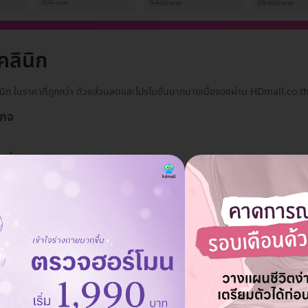
1 ครั้ง
999 บาท
3,500 บาท
20,000 บาท
ลินิก
ินิก ในราคาที่ถูกกว่า ด้วยส่วนลดและโปรโมชั่นมากมายเมื่อจองผ่าน HDmall.co.t
เกจ
ลบทั้งหมด
แอดมินพร้อมดูแลคุณทุกวันทางไลน์
คุยกับแอดมิน ฟรี!