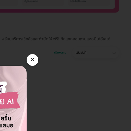
ภายใน 1 ปี สำหรับผู้
Picowa
2,990 บาท
19,188 บาท
1,000 บาท
หญิงหรือผู้ชาย
1 ครั้ง
h พร้อมบริการเช็กคิวและทำนัดให้ ฟรี! ทักแชทสอบถามแอดมินได้เลย!
แนะนำ
เรียงตาม
×