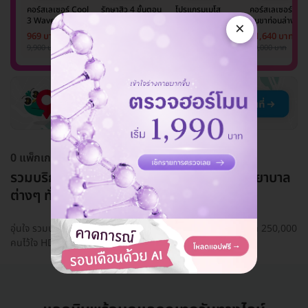
คอร์สเลเซอร์ Cool
รักษาสิว 4 ขั้นตอน
โปรแกรมเมโส
คอร์สเลเซอร์กำจั
3 Wavelength
(กดสิว ฉีดสิว มาส์ก
Meso Bright
ขนขาท่อนล่าง 2
×
Diode กำจัดขน
หน้า และฉายแสง)
จำนวนซีซีขึ้นอยู่กับ
ข้าง 5 ครั้ง ด้วย
969 บาท
969 บาท
949 บาท
11,640 บาท
รักแร้ 1 ปี 12 ครั้ง
1 ครั้ง
แพทย์ประเมิน เพื่อ
เลเซอร์
9,900 บาท
999 บาท
3,500 บาท
20,000 บาท
(1 สิทธิ์/ท่าน)
ปรับผิวกระจ่างใส 1
Mediostar Nex
ครั้ง
0 แพ็กเกจ
รวมบริการจากคลินิกเสริมความงามและโรงพยาบาล
ต่างๆ ทั่วไทย
อุ่นใจ รวมบริการจากคลินิกความงามทั่วไทยอยู่ในมือคุณ ลูกค้ากว่า 250,000
คนไว้ใจ HDmall Health ดี อะไรก็ดี