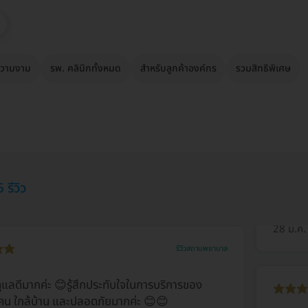
วามงาม
รพ. คลินิกทั้งหมด
สำหรับลูกค้าองค์กร
รวมสิทธิพิเศษ
 รีวิว
28 ม.ค
รีวิวสถานพยาบาล
แลดีมากค่ะ 😊รู้สึกประทับใจในการบริการของ
คน ใกล้บ้าน และปลอดภัยมากค่ะ 😊😊