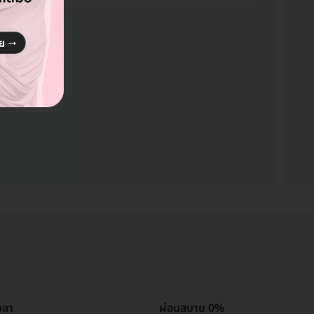
วลา
ผ่อนสบาย 0%