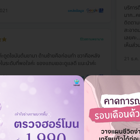
บริการ
2021
แหล่งข้อมูล
มาก..คน
ติดตามห
สะอาดมา
เลยคะ..
รีวิวสถานพยาบาล
เห็นส่ว
่ะดูดไขมันต้นขามา ด้านซ้ายคือก่อนทำ ขวาคือหลัง
21 ธ.ค.
งในระดับที่พอใจค่ะ ของแถมเยอะดูแลดี แนะนำค่ะ
2021
แหล่งข้อมูล
ทีมแพทย
รีวิวสถานพยาบาล
รักษาต่
ท่านเลยค
ท้องบน-ล่างกับหมอมะปราง ผลออกมาคือดีมากกก
็นกันเอง พี่พนักงานบริการดีมาก ที่สำคัญคลีนิก
10 ธ.ค.
สวยมากกกก ใครอยากดูดไขมันแนะนำที่นี่เลยค่ะ