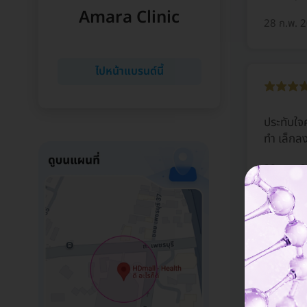
Amara Clinic
28 ก.พ. 
ไปหน้าแบรนด์นี้
ประทับใจค
ทำ เล็กล
20 ก.พ. 
ดูดไขมัน
คุณหมอเป
สะอาดและ