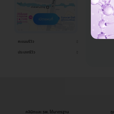
คะแนนรีวิว
ประเภทรีวิว
คลินิกและ รพ. ได้มาตรฐาน
ถ