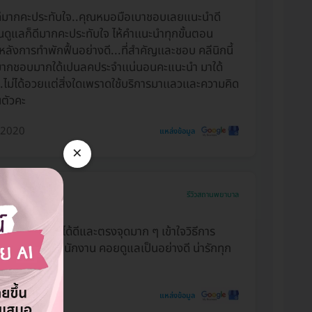
ดีมากคะประทับใจ..คุณหมอมือเบาชอบเลยแนะนำดี
ดูแลก็ดีมากคะประทับใจ ไห้คำเเนะนำทุกขั้นตอน
ลังการทำพักฟื้นอย่างดี...ที่สำคัญเเละชอบ คลีนิกนี้
กชอบมากใด้เปนลคประจำเเน่นอนคะแนะนำ มาใด้
.ไม่ได้อวยเเต่สิ่งใดเพราดใช้บริการมาเเลวเเละความคิด
นตัวคะ
 2020
แหล่งข้อมูล
×
รีวิวสถานพยาบาล
์ให้คำปรึกษาได้ดีและตรงจุดมาก ๆ เข้าใจวิธีการ
าง ๆ มากขึ้น พนักงาน คอยดูแลเป็นอย่างดี น่ารักทุก
่ะ : )
 2020
แหล่งข้อมูล