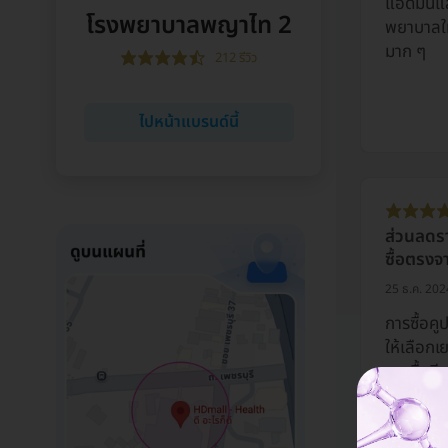
แอดมินแ
โรงพยาบาลพญาไท 2
พยาบาลให
มาก ๆ
212 รีวิว
ไปหน้าแบรนด์นี้
ส่วนลดรา
ซื้อตรงจ
25 ธ.ค. 202
การซื้อคู
ให้เลือกเ
การซื้อดี
ไปถึง รพ.
หมายที่ 
ประสานงา