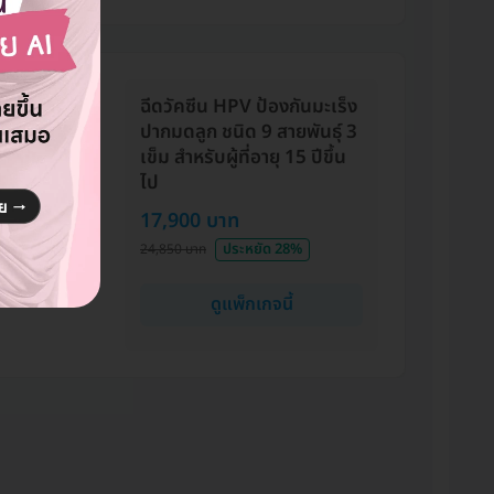
ฉีดวัคซีน HPV ป้องกันมะเร็ง
ปากมดลูก ชนิด 9 สายพันธุ์ 3
024
เข็ม สำหรับผู้ที่อายุ 15 ปีขึ้น
ไป
ากค่ะ ไม่รอ
 คุณหมอให้คำ
17,900 บาท
ีมาก ส่วนตัว
ประหยัด 28%
24,850 บาท
ใจกับราคาโปร
พ็กเกจด้วยค่ะ
ดูแพ็กเกจนี้