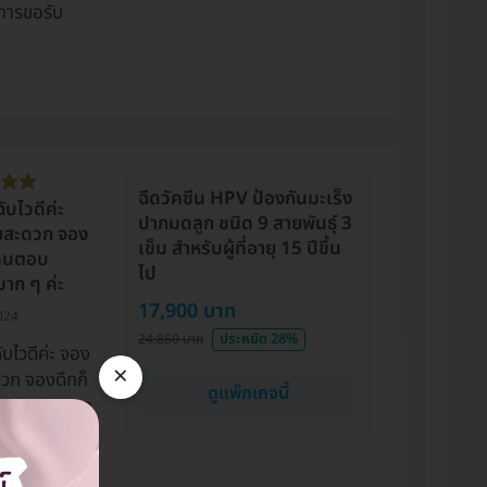
การขอรับ
ฉีดวัคซีน HPV ป้องกันมะเร็ง
ับไวดีค่ะ
ปากมดลูก ชนิด 9 สายพันธุ์ 3
ยสะดวก จอง
เข็ม สำหรับผู้ที่อายุ 15 ปีขึ้น
ีคนตอบ
ไป
าก ๆ ค่ะ
17,900 บาท
024
ประหยัด 28%
24,850 บาท
ับไวดีค่ะ จอง
×
ดวก จองดึกก็
ดูแพ็กเกจนี้
บ สะดวกมาก