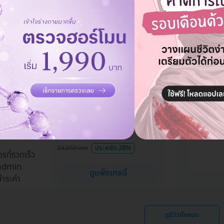
มาก
HPV
26 ส.ค. 2
ฉีดวัคซีน HPV ป้องกันมะเร็ง
สะดวกม
น HPV
ปากมดลูก ชนิด 9 สายพันธุ์ 3
คิวนาน
ะเร็งปาก
เข็ม สำหรับผู้ที่อายุ 15 ปีขึ้น
ปรึกษาด
ิด 9 สาย
ไป
พึ่งพอ
โมชั่นแ
17,900 บาท
4
ประหยัด 28%
24,850 บาท
ารที่รวดเร็ว
admin
ดูแพ็กเกจนี้
ำระค่า
ดูรีวิวทั้งหมด