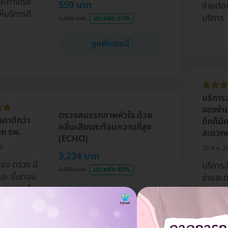
ละทางโรง
559 บาท
ง่ายต่อ
้บริการดี
บริการ
ประหยัด 61%
1,420 บาท
ดูแพ็กเกจนี้
บริการฉ
จองง่า
ตรวจสมรรถภาพหัวใจ ด้วย
คาดีกว่า
ดึกก็ม
คลื่นเสียงสะท้อนความถี่สูง
าก รพ.
สะดวกม
(ECHO)
4
28 ส.ค. 2
3,234 บาท
ปอง ตรวจ มี
บริการฉ
ประหยัด 45%
5,900 บาท
ยอะ ขั้นตอน
ง่ายสะ
มาก รวดเร็ว
มีคนตอ
ดูแพ็กเกจนี้
 ก็ไปตามนัด
ๆ ค่ะ
admin
นไว้ ดี และ