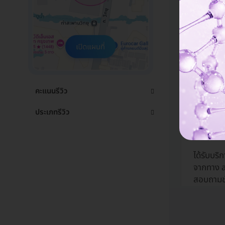
รวดเร็ว 
ฉีดวัคซี
คะแนนรีวิว
ป้องกันม
มดลูก ชน
ประเภทรีวิว
พันธุ์
05 ธ.ค. 202
ได้รับบริก
จากทาง 
สอบถามช