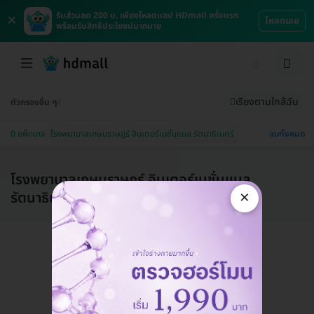
×
รับส่วนลด 200 บ. เพียงโหลดแอป HDmall ครั้งแรก
โหลดเลย
พร้อมรับสิทธิประโยชน์มากมาย
เรียงตามใกล้ฉัน
ตัวกรองอื่น ๆ
ลบทั้งหมด
0 แพ็กเกจ
โรงพยาบาลเกษมราษฎร์ อินเตอร์เนชั่นแนล รัตนาธิเบศร์
โรงพยาบาลเกษมราษฎร์ อินเตอร์เนชั่นแนล
×
รัตนาธิเบศร์
แอดมินพร้อมดูแลคุณทุกวันทางไลน์