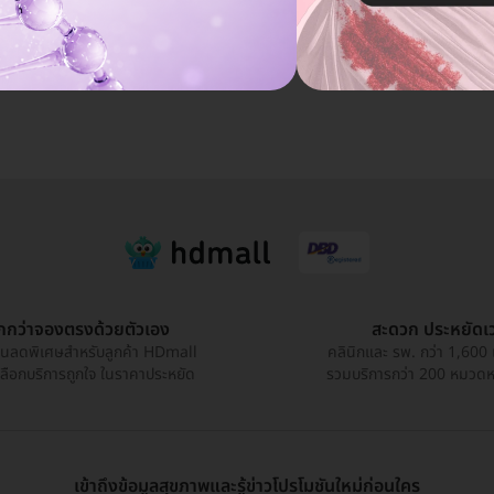
ูกกว่าจองตรงด้วยตัวเอง
สะดวก ประหยัดเ
วนลดพิเศษสำหรับลูกค้า HDmall
คลินิกและ รพ. กว่า 1,600 
เลือกบริการถูกใจ ในราคาประหยัด
รวมบริการกว่า 200 หมวดหมู
เข้าถึงข้อมูลสุขภาพและรู้ข่าวโปรโมชันใหม่ก่อนใคร