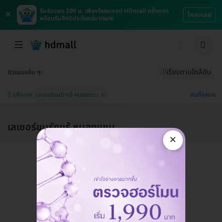
×
รับส่วนลด 200 บ. เพียงโหลดแอป HDmall ครั้งแรก
โหลดเลย
พร้อมรับสิทธิประโยชน์มากมาย
เรียงตามใกล้ฉัน
ตัวกรองอื่น ๆ
ลบทั้งหมด
0 แพ็กเกจ
เลเซอร์ขนรักแร้ หนองแขม
เลเซอร์ขนรักแร้ หนองแขม
×
แอดมินพร้อมดูแลคุณทุกวันทางไลน์
คุยกับแอดมิน ฟรี!