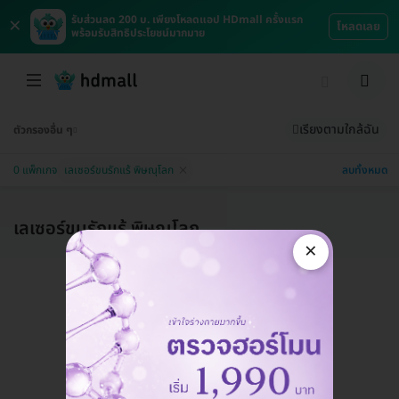
×
รับส่วนลด 200 บ. เพียงโหลดแอป HDmall ครั้งแรก
โหลดเลย
พร้อมรับสิทธิประโยชน์มากมาย
เรียงตามใกล้ฉัน
ตัวกรองอื่น ๆ
ลบทั้งหมด
0 แพ็กเกจ
เลเซอร์ขนรักแร้ พิษณุโลก
เลเซอร์ขนรักแร้ พิษณุโลก
×
แอดมินพร้อมดูแลคุณทุกวันทางไลน์
คุยกับแอดมิน ฟรี!