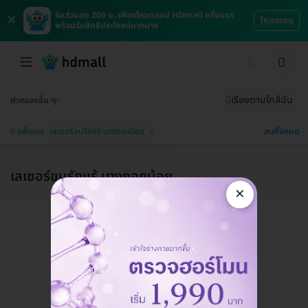
×
รับส่วนลด 200 บ. เพียงโหลดแอป HDmall ครั้งแรก
โหลดเลย
พร้อมรับสิทธิประโยชน์มากมาย
เรียงตามใกล้ฉัน
ตัวกรองอื่น ๆ
ลบทั้งหมด
0 แพ็กเกจ
เลเซอร์ขนรักแร้ บางกอกน้อย
เลเซอร์ขนรักแร้ บางกอกน้อย
×
แอดมินพร้อมดูแลคุณทุกวันทางไลน์
คุยกับแอดมิน ฟรี!