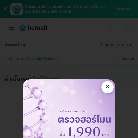
×
รับส่วนลด 200 บ. เพียงโหลดแอป HDmall ครั้งแรก
โหลดเลย
พร้อมรับสิทธิประโยชน์มากมาย
เรียงตามใกล้ฉัน
ตัวกรองอื่น ๆ
ลบทั้งหมด
0 แพ็กเกจ
ผ่าเนื้องอกสัตว์ฟันแทะ
ผ่าเนื้องอกสัตว์ฟันแทะ
×
แอดมินพร้อมดูแลคุณทุกวันทางไลน์
คุยกับแอดมิน ฟรี!