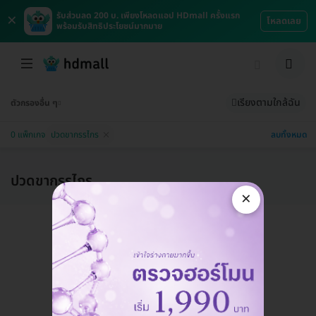
×
รับส่วนลด 200 บ. เพียงโหลดแอป HDmall ครั้งแรก
โหลดเลย
พร้อมรับสิทธิประโยชน์มากมาย
เรียงตามใกล้ฉัน
ตัวกรองอื่น ๆ
ลบทั้งหมด
0 แพ็กเกจ
ปวดขากรรไกร
ปวดขากรรไกร
×
แอดมินพร้อมดูแลคุณทุกวันทางไลน์
คุยกับแอดมิน ฟรี!