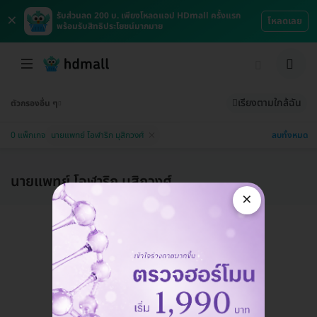
×
รับส่วนลด 200 บ. เพียงโหลดแอป HDmall ครั้งแรก
โหลดเลย
พร้อมรับสิทธิประโยชน์มากมาย
เรียงตามใกล้ฉัน
ตัวกรองอื่น ๆ
ลบทั้งหมด
0 แพ็กเกจ
นายแพทย์ โอฬาริก มุสิกวงศ์
นายแพทย์ โอฬาริก มุสิกวงศ์
×
แอดมินพร้อมดูแลคุณทุกวันทางไลน์
คุยกับแอดมิน ฟรี!