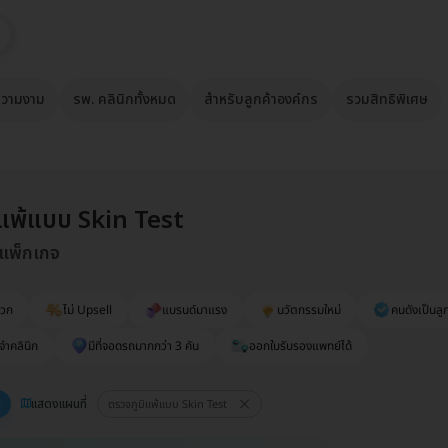
วามงาม
รพ. คลินิกทั้งหมด
สำหรับลูกค้าองค์กร
รวมสิทธิพิเศษ
ิแพ้แบบ Skin Test
 แพ็กเกจ
ดวก
ไม่ Upsell
แบรนด์มาแรง
นวัตกรรมใหม่
คนดังเป็นลูก
จำคลินิก
มีที่จอดรถมากกว่า 3 คัน
ออกใบรับรองแพทย์ได้
แสดงแผนที่
ตรวจภูมิแพ้แบบ Skin Test