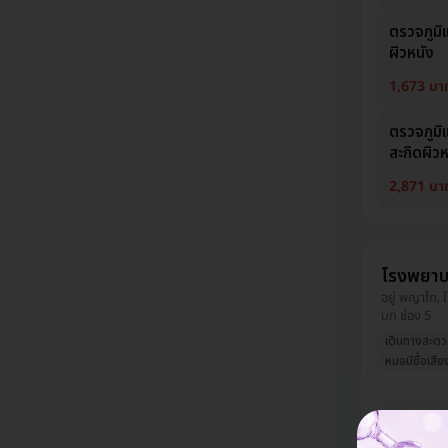
ตรวจภูมิแ
ผิวหนัง
1,673 บา
ตรวจภูมิ
สะกิดผิวห
2,871 บา
โรงพยา
อยู่ พญาไท, 
บก ช่อง 5
เดินทางสะด
หมอมีชื่อเสีย
ตรวจแพ้ย
การสะกิด