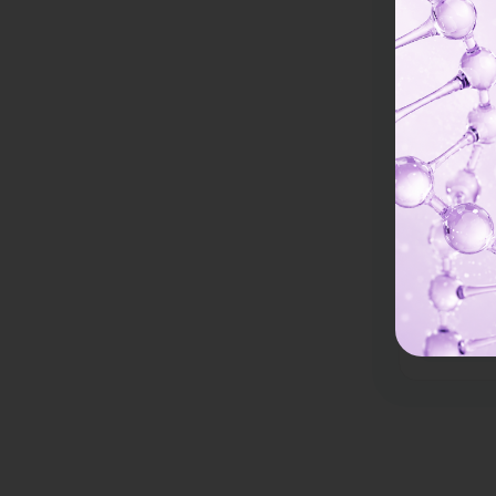
5,445 บา
โรงพยา
อยู่ ราชเทวี
เดินทางสะด
รีวิวดีลูกค้ารั
ตรวจภูมิแ
3-15 ปี
2,178 บา