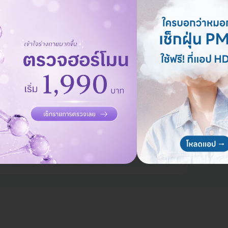
ตรวจ
ท
สะกิ
10,923 บาท
-50%
2,15
บาลพญาไท 1
, ใกล้ BTS พญาไท, โรงแรมอครา
วก
ไม่ Upsell
คนดังเป็นลูกค้า
ก
มีแพทย์ประจำคลินิก
พ้ผิวหนัง 10 ชนิด สำหรับเด็กอายุ
ท
2,480 บาท
-12%