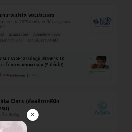
ยาบาลเปาโล พระประแดง
ุทรปราการ, ใกล้ BTS ปากน้ำ, สถานีตำรวจภูธรพระ
ดีย์
ell
นวัตกรรมใหม่
มีแพทย์ประจำคลินิก
ดรถมากกว่า 3 คัน
ออกใบรับรองแพทย์ได้
กรมตรวจหาสารก่อภูมิแพ้อาหาร 10
าร โดยการสะกิดผิวหนัง (5 ปีขึ้นไป)
3 บาท
3,913 บาท
-32%
lita Clinic (ลัลลลิตาคลินิก
รรม)
×
รที่ ภาษีเจริญ