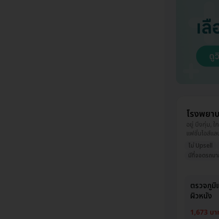
โรงพยาบ
อยู่ บึงกุ่ม, 
แฟชั่นไอส์แล
ไม่ Upsell
มีที่จอดรถมา
ตรวจภูมิแ
ผิวหนัง
1,673 บา