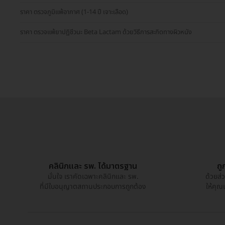
ราคา ตรวจภูมิแพ้อากาศ (1-14 ปี เจาะเลือด)
ราคา ตรวจแพ้ยาปฏิชีวนะ Beta Lactam ด้วยวิธีการสะกิดทางผิวหนัง
คลินิกและ รพ. ได้มาตรฐาน
ถู
มั่นใจ เราคัดเฉพาะคลินิกและ รพ.
ด้วยส่
ที่มีใบอนุญาตสถานประกอบการถูกต้อง
ให้คุณ