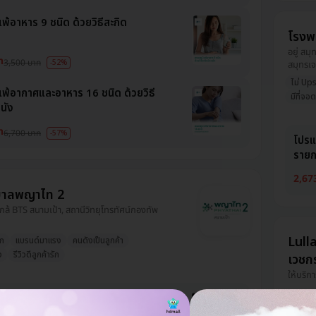
พ้อาหาร 9 ชนิด ด้วยวิธีสะกิด
โรงพ
อยู่ สม
ท
3,500 บาท
-52%
สมุทรเจ
ไม่ Ups
แพ้อากาศและอาหาร 16 ชนิด ด้วยวิธี
มีที่จอ
นัง
ท
6,700 บาท
-57%
โปรแ
รายก
2,67
บาลพญาไท 2
ใกล้ BTS สนามเป้า, สถานีวิทยุโทรทัศน์กองทัพ
Lulla
วก
แบรนด์มาแรง
คนดังเป็นลูกค้า
ง
รีวิวดีลูกค้ารัก
เวชก
ให้บริกา
าปฏิชีวนะ Beta Lactam ด้วยวิธี
ทางผิวหนัง