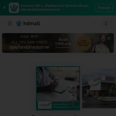
×
รับส่วนลด 200 บ. เพียงโหลดแอป HDmall ครั้งแรก
โหลดเลย
พร้อมรับสิทธิประโยชน์มากมาย