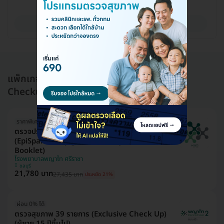
ดูรายละเอียด
แพ็กเกจอื่นใน โปรแกรมตรวจสุขภาพ (Health
Checkup)
ราคาพิเศษถึง 16 ส.ค. เท่านั้น
ตรวจประเมินอายุเซลล์และความเสื่อมของระบบอวัยวะ
(EpiSpan for Epigenetics 11 System with
Booklet)
โรงพยาบาลพญาไท ศรีราชา
ชลบุรี
21,780 บาท
27,435 บาท
ประหยัด 21%
ผ่อน 0% ได้
ตรวจสุขภาพ 39 รายการ (Exclusive Check Up)
(ผู้ชาย 15 ปีขึ้นไป)