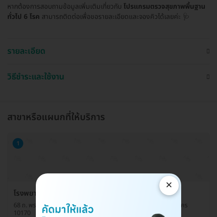
หากต้องการสอบถามข้อมูลเพิ่มเติมเกี่ยวกับ
โปรแกรมตรวจสุขภาพพื้นฐาน
ทั่วไป 6 โรค
สามารถติดต่อเพื่อขอรายละเอียดและจองคิวได้เลยค่ะ 🩺
รายละเอียด
วิธีชำระและใช้งาน
สาขาหรือแผนกที่ให้บริการ
1
×
โรงพยาบาลรักษ์ข้อ เเผนกอายุรกรรม
68 ถ. พรานนก-พุทธมณฑล เเขวงบางพรม เขตตลิ่งชัน กรุงเทพมหานคร
10170