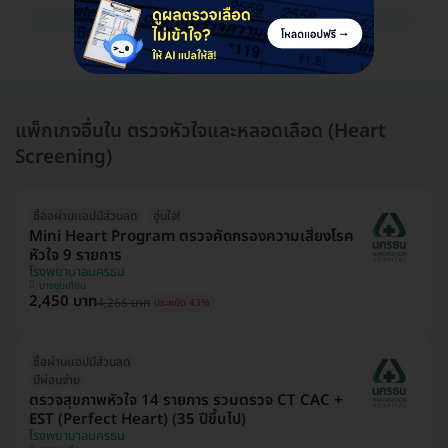
ดูรายละเอียด
แพ็กเกจอื่นใน ตรวจหัวใจและหลอดเลือด (Heart
Screening)
ซื้ออผ่านเเอปมีส่วนลด
อุ่นใจ!
Mini Heart Program ตรวจคัดกรองความเสี่ยงโรค
หัวใจ 9 รายการ
โรงพยาบาลนครธน
บางขุนเทียน
2,450 บาท
4,266 บาท
ประหยัด 43%
ซื้อผ่านเเอปมีส่วนลด
มีผ่อนจ่าย
ตรวจสุขภาพหัวใจ 14 รายการ รวมตรวจ CT CAC +
EST (Perfect Heart) (35 ปีขึ้นไป)
โรงพยาบาลนครธน