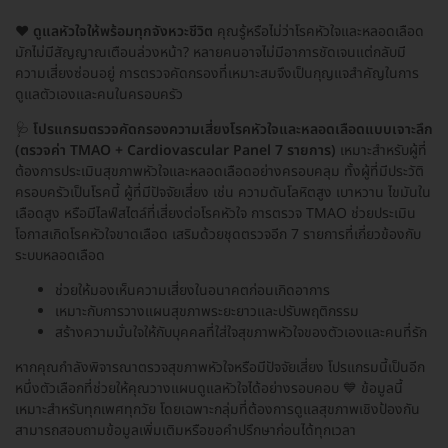
❤️
ดูแลหัวใจให้พร้อมทุกจังหวะชีวิต
คุณรู้หรือไม่ว่าโรคหัวใจและหลอดเลือด
มักไม่มีสัญญาณเตือนล่วงหน้า? หลายคนอาจไม่มีอาการชัดเจนแต่กลับมี
ความเสี่ยงซ่อนอยู่ การตรวจคัดกรองที่เหมาะสมจึงเป็นกุญแจสำคัญในการ
ดูแลตัวเองและคนในครอบครัว
🩺
โปรแกรมตรวจคัดกรองความเสี่ยงโรคหัวใจและหลอดเลือดแบบเจาะลึก
(ตรวจค่า TMAO + Cardiovascular Panel 7 รายการ)
เหมาะสำหรับผู้ที่
ต้องการประเมินสุขภาพหัวใจและหลอดเลือดอย่างครอบคลุม ทั้งผู้ที่มีประวัติ
ครอบครัวเป็นโรคนี้ ผู้ที่มีปัจจัยเสี่ยง เช่น ความดันโลหิตสูง เบาหวาน ไขมันใน
เลือดสูง หรือมีไลฟ์สไตล์ที่เสี่ยงต่อโรคหัวใจ การตรวจ TMAO ช่วยประเมิน
โอกาสเกิดโรคหัวใจขาดเลือด เสริมด้วยชุดตรวจอีก 7 รายการที่เกี่ยวข้องกับ
ระบบหลอดเลือด
ช่วยให้มองเห็นความเสี่ยงในอนาคตก่อนเกิดอาการ
เหมาะกับการวางแผนสุขภาพระยะยาวและปรับพฤติกรรม
สร้างความมั่นใจให้กับบุคคลที่ใส่ใจสุขภาพหัวใจของตัวเองและคนที่รัก
หากคุณกำลังพิจารณาตรวจสุขภาพหัวใจหรือมีปัจจัยเสี่ยง โปรแกรมนี้เป็นอีก
หนึ่งตัวเลือกที่ช่วยให้คุณวางแผนดูแลหัวใจได้อย่างรอบคอบ 💙 ข้อมูลนี้
เหมาะสำหรับทุกเพศทุกวัย โดยเฉพาะกลุ่มที่ต้องการดูแลสุขภาพเชิงป้องกัน
สามารถสอบถามข้อมูลเพิ่มเติมหรือขอคำปรึกษาก่อนได้ทุกเวลา