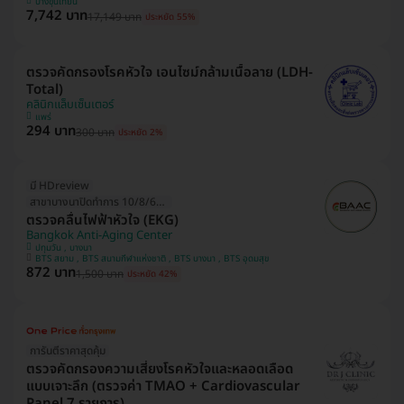
บางขุนเทียน
7,742 บาท
17,149 บาท
ประหยัด 55%
ตรวจคัดกรองโรคหัวใจ เอนไซม์กล้ามเนื้อลาย (LDH-
Total)
คลินิกแล็บเซ็นเตอร์
แพร่
294 บาท
300 บาท
ประหยัด 2%
มี HDreview
สาขาบางนาปิดทำการ 10/8/69 (1วัน)
ตรวจคลื่นไฟฟ้าหัวใจ (EKG)
Bangkok Anti-Aging Center
ปทุมวัน , บางนา
BTS สยาม , BTS สนามกีฬาแห่งชาติ , BTS บางนา , BTS อุดมสุข
872 บาท
1,500 บาท
ประหยัด 42%
การันตีราคาสุดคุ้ม
ตรวจคัดกรองความเสี่ยงโรคหัวใจและหลอดเลือด
แบบเจาะลึก (ตรวจค่า TMAO + Cardiovascular
Panel 7 รายการ)