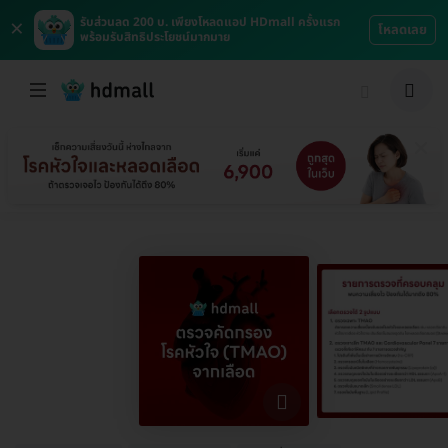
×
รับส่วนลด 200 บ. เพียงโหลดแอป HDmall ครั้งแรก
โหลดเลย
พร้อมรับสิทธิประโยชน์มากมาย