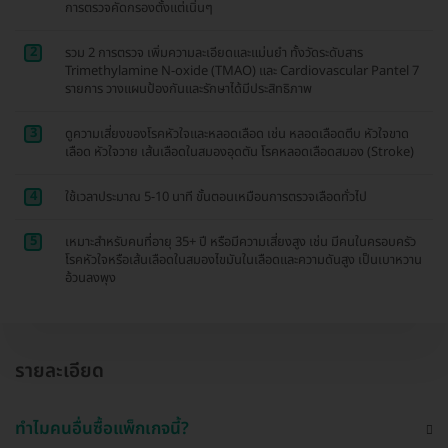
การตรวจคัดกรองตั้งแต่เนิ่นๆ
2
รวม 2 การตรวจ เพิ่มความละเอียดและแม่นยำ ทั้งวัดระดับสาร
Trimethylamine N-oxide (TMAO) และ Cardiovascular Pantel 7
รายการ วางแผนป้องกันและรักษาได้มีประสิทธิภาพ
3
ดูความเสี่ยงของโรคหัวใจและหลอดเลือด เช่น หลอดเลือดตีบ หัวใจขาด
เลือด หัวใจวาย เส้นเลือดในสมองอุดตัน โรคหลอดเลือดสมอง (Stroke)
4
ใช้เวลาประมาณ 5-10 นาที ขั้นตอนเหมือนการตรวจเลือดทั่วไป
5
เหมาะสำหรับคนที่อายุ 35+ ปี หรือมีความเสี่ยงสูง เช่น มีคนในครอบครัว
โรคหัวใจหรือเส้นเลือดในสมองไขมันในเลือดและความดันสูง เป็นเบาหวาน
อ้วนลงพุง
รายละเอียด
ทำไมคนอื่นซื้อแพ็กเกจนี้?