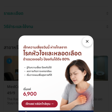
รายละเอียด
วิธีชำระและใช้งาน
×
สาขาหรือแผนกที่ให้บริการ
1
MedConsult Bangkok Medical Clinic สาขาสุขุมวิท
49/9
The Racquet Club อาคาร 2 ชั้น 3 ซ. สุขุมวิท 49/9 แขวงคลองตันเหนือ เขต
วัฒนา กรุงเทพมหานคร 10110