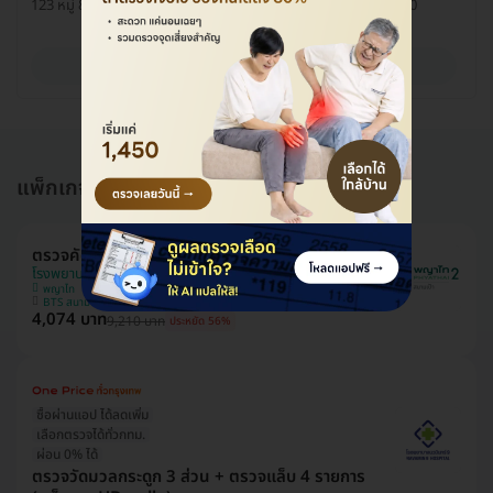
123 หมู่ 8 ถ. ศรีนครินทร์ ต. บางเมือง อ. เมือง จ. สมุทรปราการ 10270
ดูรายละเอียด
แพ็กเกจอื่นใน ตรวจกระดูก
ตรวจคัดกรองภาวะกระดูกพรุน
โรงพยาบาลพญาไท 2
พญาไท
BTS สนามเป้า
4,074 บาท
9,210 บาท
ประหยัด 56%
ซื้อผ่านแอป ได้ลดเพิ่ม
เลือกตรวจได้ทั่วกทม.
ผ่อน 0% ได้
ตรวจวัดมวลกระดูก 3 ส่วน + ตรวจแล็บ 4 รายการ