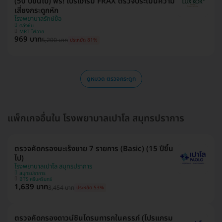
(50 ปีขึ้นไป) ฟรี! โปรแกรม FRAX ตรวจประเมินความ
เสี่ยงกระดูกหัก
โรงพยาบาลรักษ์ข้อ
ตลิ่งชัน
MRT ไฟฉาย
969 บาท
5,200 บาท
ประหยัด 81%
ดูหมวด ตรวจกระดูก
แพ็กเกจอื่นใน โรงพยาบาลเปาโล สมุทรปราการ
ตรวจคัดกรองมะเร็งชาย 7 รายการ (Basic) (15 ปีขึ้น
ไป)
โรงพยาบาลเปาโล สมุทรปราการ
สมุทรปราการ
BTS ศรีนครินทร์
1,639 บาท
3,454 บาท
ประหยัด 53%
ตรวจคัดกรองดาวน์ซินโดรมทารกในครรภ์ (โปรแกรม