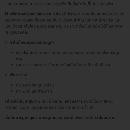
โรคกระดูกพรุน การตรวจมวลกระดูกจึงเป็นสิ่งสำคัญที่ไม่ควรมองข้าม!
🏥
แพ็กเกจตรวจมวลกระดูก 3 ส่วน
ที่ โรงพยาบาลเปาโล สมุทรปราการ นำ
เสนอการตรวจสอบที่ครอบคลุมใน 3 บริเวณสำคัญ ได้แก่ สะโพก หลัง และ
แขน ด้วยเทคโนโลยี Bone Density 3 Part ที่ช่วยให้คุณมั่นใจได้ในสุขภาพ
กระดูกของคุณ
💡
ทำไมต้องตรวจมวลกระดูก?
ช่วยประเมินความหนาแน่นของกระดูกและความเสี่ยงต่อโรคกระดูก
พรุน
สามารถวางแผนการรักษาและป้องกันได้อย่างมีประสิทธิภาพ
⏳
บริการรวม:
ตรวจมวลกระดูก 3 ส่วน
ค่าแพทย์ และค่าบริการ
อย่ารอให้ปัญหาสุขภาพเกิดขึ้นกับคุณ!
จองบริการ
กับเราโดยง่ายผ่าน
HDmall.co.th และรับผลการตรวจในเวลาอันรวดเร็ว 📅
เริ่มต้นการดูแลสุขภาพกระดูกของคุณวันนี้ เพื่อชีวิตที่ดีกว่าในอนาคต!