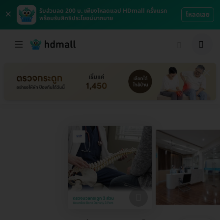
×
รับส่วนลด 200 บ. เพียงโหลดแอป HDmall ครั้งแรก
โหลดเลย
พร้อมรับสิทธิประโยชน์มากมาย