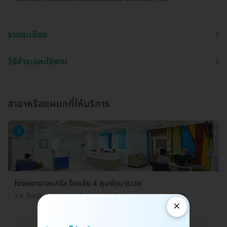
รายละเอียด
วิธีชำระและใช้งาน
สาขาหรือแผนกที่ให้บริการ
1
โรงพยาบาลเปาโล โชคชัย 4 ศูนย์กุมารเวช
1 ถ. โชคขัย 4 แขวงลาดพร้าว เขตลาดพร้าว กรุงเทพมหานคร 10230
×
ดูรายละเอียด