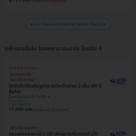
6,175 บาท
11,500 บาท
ประหยัด 46%
ดูหมวด โปรแกรมตรวจสุขภาพ (Health Checkup)
แพ็กเกจอื่นใน โรงพยาบาลเปาโล โชคชัย 4
โอนจ่ายลดเพิ่ม
ผ่อน 0% 6 เดือน
ฉีดวัคซีนป้องกันงูสวัด (ชนิดเชื้อตาย) 2 เข็ม (50 ปี
ขึ้นไป)
โรงพยาบาลเปาโล โชคชัย 4
ลาดพร้าว
MRT โชคชัย 4
11,490 บาท
16,260 บาท
ประหยัด 26%
ฟรี! Gift Voucher
ตรวจอัลตราซาวด์ 2 มิติ เพื่อดูทารกในครรภ์ (2D