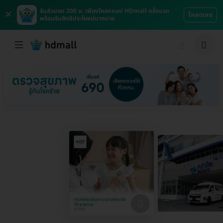
×
รับส่วนลด 200 บ. เพียงโหลดแอป HDmall ครั้งแรก
โหลดเลย
พร้อมรับสิทธิประโยชน์มากมาย