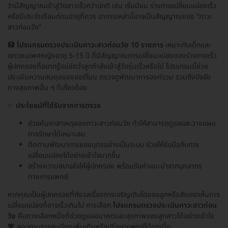
ว่ามีสัญญาณเข้าสู่วัยสาวเร็วกว่าปกติ เช่น เริ่มมีขน ร่างกายเปลี่ยนแปลงเร็ว
หรือมีประจำเดือนก่อนอายุที่ควร อาการเหล่านี้อาจเป็นสัญญาณของ “ภาวะ
สาวก่อนวัย”
🏥
โปรแกรมตรวจประเมินภาวะสาวก่อนวัย 10 รายการ
เหมาะกับเด็กและ
เยาวชนเพศหญิงอายุ 5-15 ปี ที่มีสัญญาณการเปลี่ยนแปลงของร่างกายเร็ว
ผู้ปกครองที่อยากรู้แน่ชัดว่าลูกกำลังเข้าสู่วัยรุ่นเร็วหรือไม่ โปรแกรมนี้ช่วย
ประเมินความสมดุลของฮอร์โมน ตรวจดูพัฒนาการองค์รวม รวมถึงปัจจัย
ทางสุขภาพอื่น ๆ ที่เกี่ยวข้อง
✨
ประโยชน์ที่ได้รับจากการตรวจ
ช่วยค้นหาสาเหตุของภาวะสาวก่อนวัย ทำให้สามารถดูแลและวางแผน
การรักษาได้เหมาะสม
ติดตามพัฒนาการของบุตรอย่างเป็นระบบ ช่วยให้รับมือกับการ
เปลี่ยนแปลงได้อย่างเข้าใจมากขึ้น
สร้างความสบายใจให้ผู้ปกครอง พร้อมรับคำแนะนำจากบุคลากร
ทางการแพทย์
หากคุณเป็นผู้ปกครองที่กังวลเรื่องการเจริญเติบโตของลูกหรือสังเกตเห็นการ
เปลี่ยนแปลงที่อาจเร็วเกินไป การเลือก
โปรแกรมตรวจประเมินภาวะสาวก่อน
วัย
คือทางเลือกหนึ่งที่ช่วยดูแลอนาคตและสุขภาพของลูกสาวได้อย่างเข้าใจ
💖 สอบถามรายละเอียดเพิ่มเติมหรือปรึกษาแพทย์ได้ทุกเมื่อ