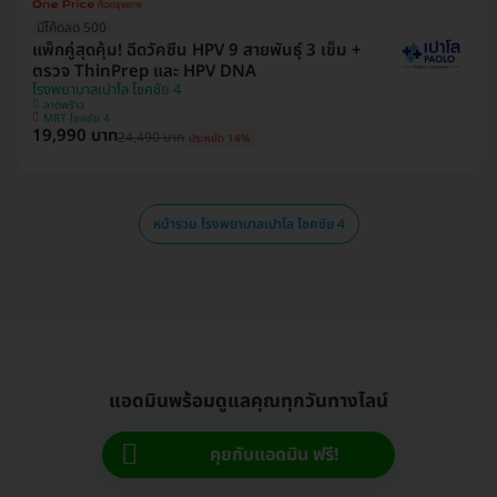
มีโค้ดลด 500
แพ็กคู่สุดคุ้ม! ฉีดวัคซีน HPV 9 สายพันธุ์ 3 เข็ม +
ตรวจ ThinPrep และ HPV DNA
โรงพยาบาลเปาโล โชคชัย 4
ลาดพร้าว
MRT โชคชัย 4
19,990 บาท
24,490 บาท
ประหยัด 14%
หน้ารวม โรงพยาบาลเปาโล โชคชัย 4
แอดมินพร้อมดูแลคุณทุกวันทางไลน์
คุยกับแอดมิน ฟรี!