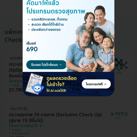
แพ็กเกจอื่นใน โปรแกรมตรวจสุขภาพ (Health
Checkup)
ราคาพิเศษถึง 16 ส.ค. เท่านั้น
ตรวจประเมินอายุเซลล์และความเสื่อมของระบบอวัยวะ
(EpiSpan for Epigenetics 11 System with
Booklet)
โรงพยาบาลพญาไท ศรีราชา
ชลบุรี
21,780 บาท
27,435 บาท
ประหยัด 21%
ผ่อน 0% ได้
ตรวจสุขภาพ 39 รายการ (Exclusive Check Up)
(ผู้ชาย 15 ปีขึ้นไป)
โรงพยาบาลพญาไท 2
พญาไท
BTS สนามเป้า