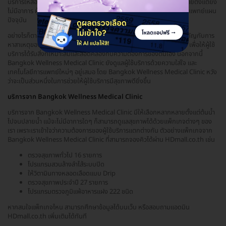
บริการให้สอดรับกับความต้องการที่หลากหลาย ทั้งผู้ที่ต้องการตรวจร่างกายตั้งแต่ยัง
ไม่มีอาการ ผู้ที่กำลังมองหาการรักษาทางเลือก ไปจนถึงการรักษาตามแบบแพทย์แผน
ปัจจุบัน
อย่างไรก็ตาม Bangkok Wellness Medical Clinic เองก็ยังให้ความสำคัญกับการ
หาสาเหตุของปัญหาสุขภาพ มากกว่าการรักษาตามอาการเพียงอย่างเดียว เพื่อให้ผู้ใช้
บริการได้รับสิ่งที่เหมาะสมและสอดคล้องกับความต้องการของตนเอง นอกจากนี้
Bangkok Wellness Medical Clinic ยังดูแลผู้ใช้บริการด้วยความใส่ใจ และ
เทคโนโลยีการแพทย์ใหม่ๆ อยู่เสมอ โดย Bangkok Wellness Medical Clinic หวัง
ว่าจะเป็นส่วนหนึ่งในการช่วยให้ผู้ใช้บริการมีสุขภาพดียิ่งขึ้น
บริการจาก Bangkok Wellness Medical Clinic
บริการจาก Bangkok Wellness Medical Clinic มีให้เลือกหลากหลายตั้งแต่ต้นน้ำ
ไปจนปลายน้ำ แม้จะไม่มีอาการใดๆ ก็สามารถดูแลสุขภาพได้ด้วยแพ็กเกจต่างๆ ของ
เรา เพราะเราเข้าใจว่าความต้องการของผู้ใช้บริการแตกต่างกัน ตัวอย่างแพ็กเกจจาก
Bangkok Wellness Medical Clinic ที่สามารถจองคิวได้ผ่าน HDmall.co.th เช่น
ตรวจสุขภาพทั่วไป 16 รายการ
โปรแกรมสวนล้างลำไส้ระบบปิด
ให้วิตามินทางหลอดเลือดแบบ Drip
ตรวจสุขภาพประจำปี 27 รายการ
โปรแกรมตรวจภูมิแพ้อาหารแฝง 222 ชนิด
หากสนใจแพ็กเกจไหน สามารถศึกษาข้อมูลได้บนเว็บ หรือสอบถามแอดมิน
HDmall.co.th เพิ่มเติมได้ทันที