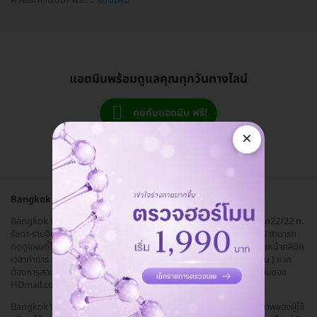
แอดมินพร้อมดูแลคุณทุกวันทางไลน์
คุยกับแอดมิน ฟรี!
×
Bangkok Wellness Medical Clinic
Bangkok Wellness Medical Clinic ตั้งอยู่เขตคันนายาว เดินทางสะดวก22/22 ถ.
รัชดา-รามอินทรา แขวงรามอินทรา เขตคันนายาว กรุงเทพมหานคร 10230 สามารถ
กดดูแผนที่ได้ที่ลิงก์
https://goo.gl/maps/39z4o45AZG...
มีที่จอดรถหน้าคลินิก
เวลาทำการ วันจันทร์-ศุกร์ (ทุกวัน) 09.00-19.00 น. (รับคิวสุดท้าย 17.00 น.) หาก
ต้องการสอบถาม หรือนัดหมายเพิ่มเติม สามารถติดต่อได้ง่ายๆ ผ่านแอดมินของ
HDmall.co.th
Bangkok Wellness Medical Clinic มีความมุ่งมั่นตั้งใจในการดูแลสุขภาพของผู้ใช้