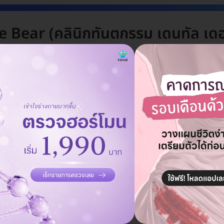
 Bear (คลินิกทันตกรรม เดนทัล เดอ
ินิกทำฟันทั่วไทยอยู่ในมือคุณ ลูกค้ากว่า 250,000 คนไว้ใจ HDmall Health ดี อะไ
เกจ
ลบทั้งหมด
ันตกรรม เดนทัล เดอ แบร์)
แอดมินพร้อมดูแลคุณทุกวันทางไลน์
คุยกับแอดมิน ฟรี!