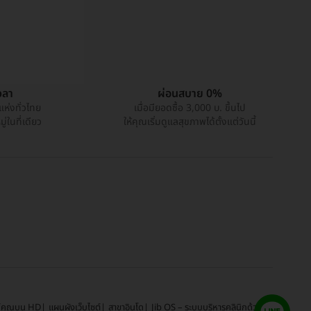
วลา
ผ่อนสบาย 0%
แห่งทั่วไทย
เมื่อมียอดซื้อ 3,000 บ. ขึ้นไป
่ในที่เดียว
ให้คุณเริ่มดูแลสุขภาพได้ตั้งแต่วันนี้
์คุณบน HD
แผนผังเว็บไซต์
สาขาอินโด
Jib OS – ระบบบริหารคลินิกด้วย AI