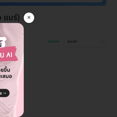
 แบร์)
×
รก็ดี
แนะนำ
เรียงตาม