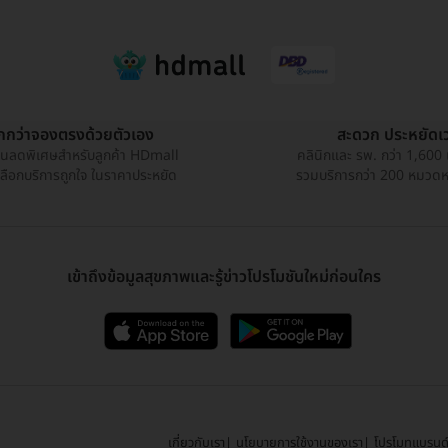
ูกกว่าจองตรงด้วยตัวเอง
สะดวก ประหยัดเ
วนลดพิเศษสำหรับลูกค้า HDmall
คลินิกและ รพ. กว่า 1,600 
เลือกบริการถูกใจ ในราคาประหยัด
รวมบริการกว่า 200 หมวดหมู
เข้าถึงข้อมูลสุขภาพและรู้ข่าวโปรโมชันใหม่ก่อนใคร
เกี่ยวกับเรา
นโยบายการใช้งานของเรา
โปรโมทแบรนด