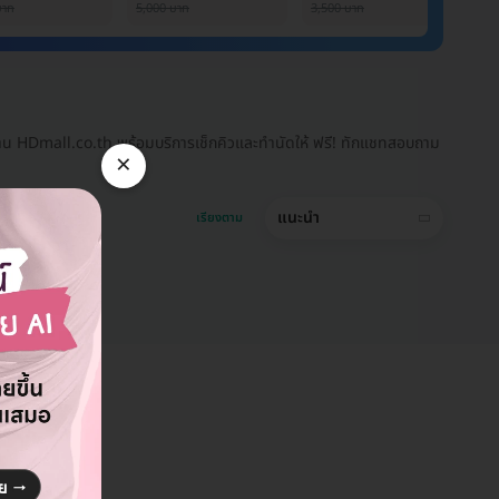
บาท
5,000 บาท
3,500 บาท
6,
่าน HDmall.co.th พร้อมบริการเช็กคิวและทำนัดให้ ฟรี! ทักแชทสอบถาม
×
แนะนำ
เรียงตาม