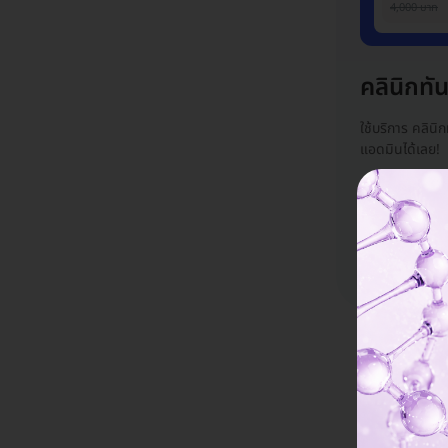
4,000 บาท
คลินิกท
ใช้บริการ คลิน
แอดมินได้เลย!
กำลังโชว์ 0
คลินิกทันตกรร