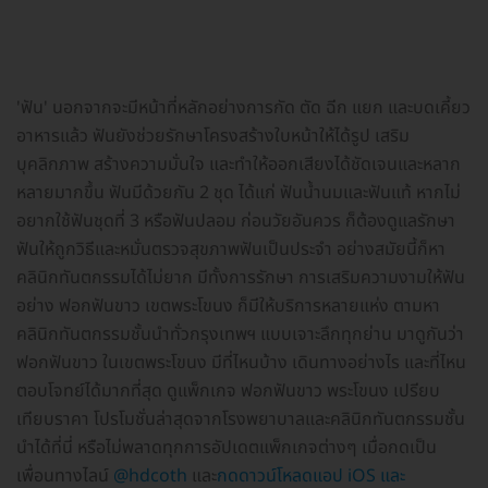
'ฟัน' นอกจากจะมีหน้าที่หลักอย่างการกัด ตัด ฉีก แยก และบดเคี้ยว
อาหารแล้ว ฟันยังช่วยรักษาโครงสร้างใบหน้าให้ได้รูป เสริม
บุคลิกภาพ สร้างความมั่นใจ และทำให้ออกเสียงได้ชัดเจนและหลาก
หลายมากขึ้น ฟันมีด้วยกัน 2 ชุด ได้แก่ ฟันน้ำนมและฟันแท้ หากไม่
อยากใช้ฟันชุดที่ 3 หรือฟันปลอม ก่อนวัยอันควร ก็ต้องดูแลรักษา
ฟันให้ถูกวิธีและหมั่นตรวจสุขภาพฟันเป็นประจำ อย่างสมัยนี้ก็หา
คลินิกทันตกรรมได้ไม่ยาก มีทั้งการรักษา การเสริมความงามให้ฟัน
อย่าง ฟอกฟันขาว เขตพระโขนง ก็มีให้บริการหลายแห่ง ตามหา
คลินิกทันตกรรมชั้นนำทั่วกรุงเทพฯ แบบเจาะลึกทุกย่าน มาดูกันว่า
ฟอกฟันขาว ในเขตพระโขนง มีที่ไหนบ้าง เดินทางอย่างไร และที่ไหน
ตอบโจทย์ได้มากที่สุด ดูแพ็กเกจ ฟอกฟันขาว พระโขนง เปรียบ
เทียบราคา โปรโมชั่นล่าสุดจากโรงพยาบาลและคลินิกทันตกรรมชั้น
นำได้ที่นี่ หรือไม่พลาดทุกการอัปเดตแพ็กเกจต่างๆ เมื่อกดเป็น
เพื่อนทางไลน์
@hdcoth
และ
กดดาวน์โหลดแอป iOS และ