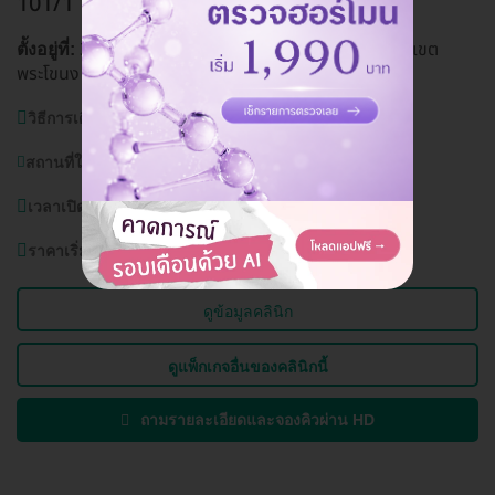
101/1
พระโขนง, กรุงเทพ
339/101-102 ถ. สุขุมวิท 101/1 แขวงบางจาก เขต
ตั้งอยู่ที่:
พระโขนง กรุงเทพมหานคร 10260
ดูแผนที่คลินิก
วิธีการเดินทาง:
BTS ปุณณวิถีBTS อุดมสุข
สถานที่ใกล้เคียง:
วัดธรรมมงคล,
เวลาเปิดบริการ:
วันจันทร์ - อาทิตย์ 10.00 - 20.00 น.
ราคาเริ่มต้นที่
12,000 บาท
ดูข้อมูลคลินิก
ดูแพ็กเกจอื่นของคลินิกนี้
ถามรายละเอียดและจองคิวผ่าน HD