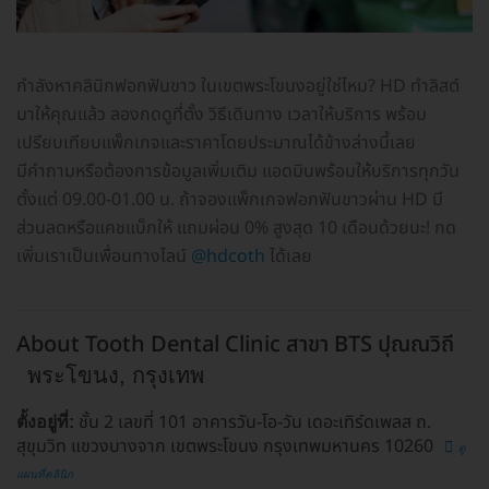
กำลังหาคลินิกฟอกฟันขาว ในเขตพระโขนงอยู่ใช่ไหม? HD ทำลิสต์
มาให้คุณแล้ว ลองกดดูที่ตั้ง วิธีเดินทาง เวลาให้บริการ พร้อม
เปรียบเทียบแพ็กเกจและราคาโดยประมาณได้ข้างล่างนี้เลย
มีคำถามหรือต้องการข้อมูลเพิ่มเติม แอดมินพร้อมให้บริการทุกวัน
ตั้งแต่ 09.00-01.00 น. ถ้าจองแพ็กเกจฟอกฟันขาวผ่าน HD มี
ส่วนลดหรือแคชแบ็กให้ แถมผ่อน 0% สูงสุด 10 เดือนด้วยนะ! กด
เพิ่มเราเป็นเพื่อนทางไลน์
@hdcoth
ได้เลย
About Tooth Dental Clinic สาขา BTS ปุณณวิถี
พระโขนง, กรุงเทพ
ชั้น 2 เลขที่ 101 อาคารวัน-โอ-วัน เดอะเทิร์ดเพลส ถ.
ตั้งอยู่ที่:
สุขุมวิท แขวงบางจาก เขตพระโขนง กรุงเทพมหานคร 10260
ดู
แผนที่คลินิก