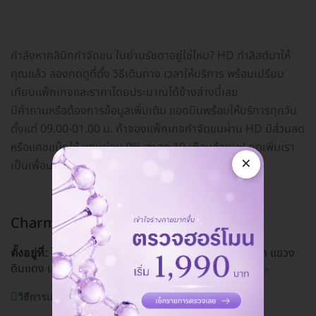
กำลังหาคลินิกกำจัดขน ในย่านรัชดาอยู่ใช่ไหม? HD ทำลิสต์มาให้
คุณแล้ว ลองกดดูที่ตั้ง วิธีเดินทาง เวลาให้บริการ พร้อมเปรียบ
เทียบแพ็กเกจและราคาโดยประมาณได้ข้างล่างนี้เลย
มีคำถามหรือต้องการข้อมูลเพิ่มเติม แอดมินพร้อมให้บริการทุกวัน
ตั้งแต่ 09.00-01.00 น. ถ้าจองแพ็กเกจกำจัดขนผ่าน HD มีส่วนลด
หรือแคชแบ็กให้ แถมผ่อน 0% สูงสุด 10 เดือนด้วยนะ! กดเพิ่มเรา
×
เป็นเพื่อนทางไลน์
@hdcoth
ได้เลย
Charmer Clinic สาขารัชดา
รัชดา
โครงการ The Wiz 1 เลขที่ 257/5 ถ. รัชดาภิเษก แขวง
ตั้งอยู่ที่:
ดินแดง เขตดินแดง กรุงเทพมหานคร 10400
ดูแผนที่คลินิก
วิธีการเดินทาง:
MRT รัชดาภิเษก