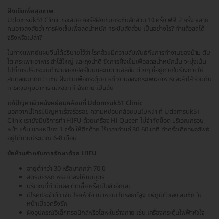
ฝังเข็มเพื่อสุขภาพ
Udomsuk51 Clinic ขอเสนอ คอร์สฝังเข็มกระชับสัดส่วน 10 ครั้ง ฟรี! 2 ครั้ง หลาย
คนอาจสงสัยว่า การฝังเข็มเพื่อลดน้ำหนัก กระชับสัดส่วน เป็นอย่างไร? ทำแล้วลดได้
จริงหรือเปล่า?
ในทางแพทย์แผนจีนได้อธิบายไว้ว่า โรคอ้วนมีความสัมพันธ์กับการทำงานของม้าม ตับ
ไต กระเพาะอาหาร ลำไส้ใหญ่ และถุงน้ำดี ซึ่งการฝั่งเข็มเพื่อลดลน้ำหนักนั้น จะมุ่งเน้น
ไปที่การปรับระบบทำงานของฮอร์โมนและเมตาบอลิซึม ต่างๆ ที่อยู่ภายในร่างกายให้
สมดุลซะมากกว่า เช่น ฝังเข็มเพื่อกระตุ้นการทำงานของกระเพาะอาหารและลำไส้ ร่วมกับ
การควบคุมอาหาร และออกกำลังกาย เป็นต้น
แก้ปัญหาผิวหนังหย่อนคล้อยที่ Udomsuk51 Clinic
นอกจากนี้ใครมีปัญหาเรื่องริ้วรอย ความหย่อนคล้อยบนใบหน้า ที่ Udomsuk51
Clinic เรายังมีบริการทำ HIFU ด้วยเครื่อง Hi-Queen ไม่จำกัดช็อต บริเวณกรอบ
หน้า แก้ม และเหนียง 1 ครั้ง ให้อีกด้วย ใช้เวลาทำแค่ 30-60 นาที ทำครั้งเดียวผลลัพธ์
อยู่ได้นานประมาณ 6-8 เดือน
ข้อห้ามสำหรับการรักษาด้วย HIFU
อายุต่ำกว่า 30 หรือมากกว่า 70 ปี
สตรีมีครรภ์ หรือกำลังให้นมบุตร
บริเวณที่ทำมีแผล ติดเชื้อ หรือเป็นสิวอักเสบ
มีโรคประจำตัว เช่น โรคหัวใจ เบาหวาน ไทรอยด์สูง แพ้ภูมิตัวเอง ลมชัก ใบ
หน้าเบี้ยวครื่งซีก
ฝังอุปกรณ์อิเล็กทรอนิกส์หรือโลหะในร่างกาย เช่น เครื่องกระตุ้นไฟฟ้าหัวใจ