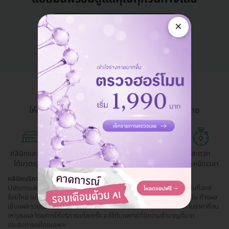
คุยกับแอดมิน ฟรี!
×
HDmall Health ดี อะไรก็ดี
ให้การเข้าถึงบริการสุขภาพและความงามเป็นเรื่องง่าย
คลินิกและ รพ.
ถูกกว่าจองตรง
ผ่อนสบาย 0%
สะดวก
ได้มาตรฐาน
ด้วยตัวเอง
ประหยัดเวลา
คลินิกบริการด้านความงามและสุขภาพ ย่านอุดมสุข
Udomsuk51 Clinic คลินิกตรวจโรคทั่วไปที่ให้บริการทั้งเรื่อง ความงาม โบท็อกซ์
ร้อยไหม เมโส ฟิลเลอร์ ไฮฟู ปรับรูปหน้า ฝังเข็ม ครอบแก้วกัวซา ยาจีน วัคซีน ทำแผล
เย็บแผล รวมไปถึงการตรวจการตั้งครรภ์ และตรวจสารเสพติดในปัสสาวะ ในราคาที่สม
เหตุสมผล โดยการให้บริการแต่ละครั้ง จะใช้ทีมแพทย์ที่มีความชำนาญที่มาก
ประสบการณ์โดยเฉพาะ