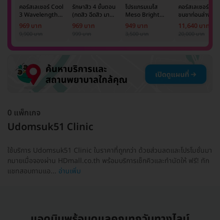
คอร์สเลเซอร์ Cool
รักษาสิว 4 ขั้นตอน
โปรแกรมเมโส
คอร์สเลเซอร์กำจั
3 Wavelength
(กดสิว ฉีดสิว มาส์ก
Meso Bright
ขนขาท่อนล่าง 2
Diode กำจัดขน
หน้า และฉายแสง)
จำนวนซีซีขึ้นอยู่กับ
ข้าง 5 ครั้ง ด้วย
969 บาท
969 บาท
949 บาท
11,640 บาท
รักแร้ 1 ปี 12 ครั้ง
1 ครั้ง
แพทย์ประเมิน เพื่อ
เลเซอร์
9,900 บาท
999 บาท
3,500 บาท
20,000 บาท
(1 สิทธิ์/ท่าน)
ปรับผิวกระจ่างใส 1
Mediostar Nex
ครั้ง
0 แพ็กเกจ
Udomsuk51 Clinic
ใช้บริการ Udomsuk51 Clinic ในราคาที่ถูกกว่า ด้วยส่วนลดและโปรโมชั่นมา
กมายเมื่อจองผ่าน HDmall.co.th พร้อมบริการเช็กคิวและทำนัดให้ ฟรี! ทัก
แชทสอบถามแอ...
อ่านเพิ่ม
แอดมินพร้อมดูแลคุณทุกวันทางไลน์