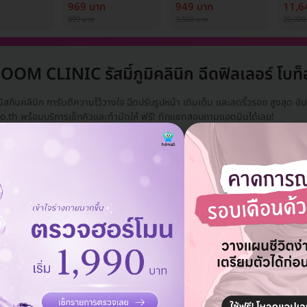
้ง (1 สิทธิ์/
ครั้ง
เพื่อปรับผิวกระจ่างใส
Medi
969 บาท
949 บาท
11,6
1 ครั้ง
999 บาท
3,500 บาท
20,000
M CLINIC รัสมิ์ภูมิคลินิก ฉีดฟิลเลอร์ โบท็
์ภูมิสกินคลินิก การันตีความไว้วางใจ ฉีดปรับรูปหน้า เติมเต็ม และลดริ้วรอย สูงสุด 
.th พร้อมบริการเช็กคิวและทำนัดให้ ฟรี! ทักแชทสอบถามแอดมินได้เลย!
 แพ็กเกจ
ลบทั้งหมด
nic
แอดมินพร้อมดูแลคุณทุกวันทางไลน์