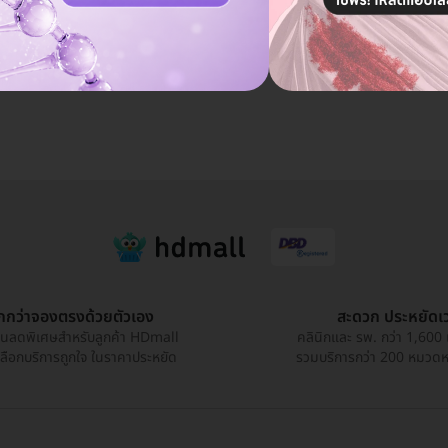
คุยกับแอดมิน ฟรี!
ูกกว่าจองตรงด้วยตัวเอง
สะดวก ประหยัดเ
วนลดพิเศษสำหรับลูกค้า HDmall
คลินิกและ รพ. กว่า 1,600 
เลือกบริการถูกใจ ในราคาประหยัด
รวมบริการกว่า 200 หมวดหมู