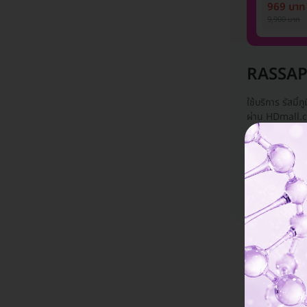
1 ปี 12 ครั
969 บาท
ท่าน)
9,900 บาท
RASSAPOO
ใช้บริการ รัสมิ
ผ่าน HDmall.co
กำลังโชว์ 0
Rassapoom Cli