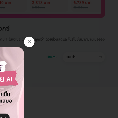
ostar Next
ออร่า
Nd:YAG 12 ครั้ง
ด
40 บาท
2,318 บาท
6,789 บาท
9
ภายใน 1 ปี สำหรับผู้
P
 บาท
2,990 บาท
19,188 บาท
1,
หญิงหรือผู้ชาย
1 
อกซ์
อันดับ 1 ในเอเชีย ในราคาที่ถูกกว่า ด้วยส่วนลดและโปรโมชั่นมากมายเมื่อจอง
×
แนะนำ
เรียงตาม