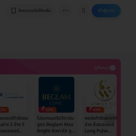
⋯
เข้าสู่ระบบ
โหลดแอปรับโค้ดเพิ่ม
ดูทั้งหมด
42%
-22%
-65%
เลเซอร์กำจัดขน
โปรแกรมดริปวิตามิน
คอร์สกำจัดขนขาท่อน
ร
นล่าง 2 ข้าง 5
สูตร Beglam Max
ล่าง ด้วยเลเซอร์
ห
ด้วยเลเซอร์
Bright ผิวขาวใส ดูมี
Long Pulse
ข