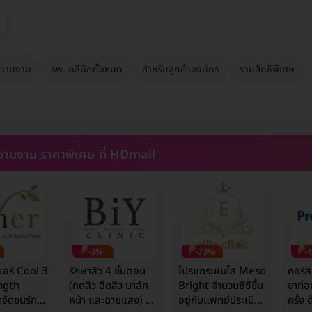
วามงาม
รพ. คลินิกทั้งหมด
สำหรับลูกค้าองค์กร
รวมสิทธิพิเศษ
ามงาม ราคาพิเศษ ที่ HDmall
-3%
-73%
-
ซอร์ Cool 3
รักษาสิว 4 ขั้นตอน
โปรแกรมเมโส Meso
คอร์ส
ngth
(กดสิว ฉีดสิว มาส์ก
Bright จำนวนซีซีขึ้น
ขาท่อ
จัดขนรักแร้
หน้า และฉายแสง) 1
อยู่กับแพทย์ประเมิน
ครั้ง 