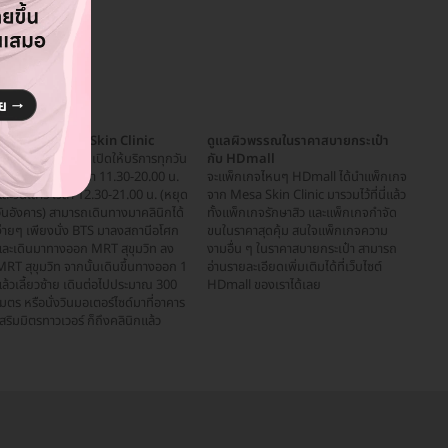
เดินทางมา Mesa Skin Clinic
ดูแลผิวพรรณในราคาสบายกระเป๋า
esa Skin Clinic เปิดให้บริการทุกวัน
กับ HDmall
าทิตย์-วันศุกร์ เวลา 11.30-20.00 น.
จะแพ็กเกจไหนๆ HDmall ได้นำแพ็กเกจ
ละวันเสาร์ เวลา 12.30-21.00 น. (หยุด
จาก Mesa Skin Clinic มารวมไว้ที่นี่แล้ว
วันอังคาร) สามารถเดินทางมาคลินิกได้
ทั้งแพ็กเกจรักษาสิว และแพ็กเกจกำจัด
ง่ายๆ เพียงนั่ง BTS มาลงสถานีอโศก
ขนในราคาสุดคุ้ม สนใจแพ็กเกจความ
และเดินมาทางออก MRT สุขุมวิท ลง
งามอื่น ๆ ในราคาสบายกระเป๋า สามารถ
RT สุขุมวิท จากนั้นเดินขึ้นทางออก 1
อ่านรายละเอียดเพิ่มเติมได้ที่เว็บไซต์
ล้วเลี้ยวซ้าย เดินต่อไปประมาณ 300
HDmall ของเราได้เลย
มตร หรือนั่งวินมอเตอร์ไซด์มาที่อาคาร
สริมมิตรทาวเวอร์ ก็ถึงคลินิกแล้ว