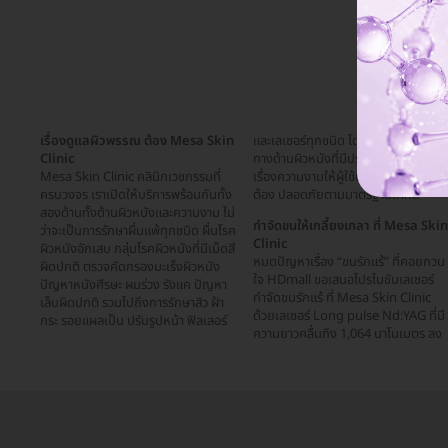
เรื่องดูแลผิวพรรณ ต้อง Mesa Skin
และเลเซอร์ทุกชนิด โดยทีมแพทย์เฉพาะ
Clinic
ทางด้านผิวหนังที่มีประสบการณ์ ดูแล
Mesa Skin Clinic คลินิกเวชกรรมที่
เรื่องความงามให้ผู้ใช้บริการได้อย่างถูก
ครบวงจร เราเปิดให้บริการพร้อมกันทั้ง
ต้อง ปลอดภัยตามมาตรฐานสากล
สองด้านทั้งด้านผิวหนังและความงาม ไม่
กำจัดขนให้เกลี้ยงเกลา ที่ Mesa Skin
ว่าจะเป็นการรักษาผื่นแพ้ทุกชนิด ผื่นโรค
Clinic
ผิวหนังอักเสบ กลุ่มโรคผิวหนังที่มีเม็ดสี
หมดปัญหาเรื่อง “ขนรักแร้” ที่คอยกวน
ผิดปกติ ตรวจคัดกรองมะเร็งผิวหนัง
ใจ HDmall ขอเสนอโปรโมชันเลเซอร์
ปัญหาหนังศีรษะ ผมร่วง รังแค ปัญหา
กำจัดขนรักแร้ ที่ Mesa Skin Clinic
เล็บผิดปกติ รวมไปถึงการรักษาสิว ฝ้า
ด้วยเลเซอร์ Long pulse Nd:YAG ที่มี
กระ รอยแผลเป็น ปรับรูปหน้า ฟิลเลอร์
ความยาวคลื่นถึง 1,064 นาโนเมตร ลง