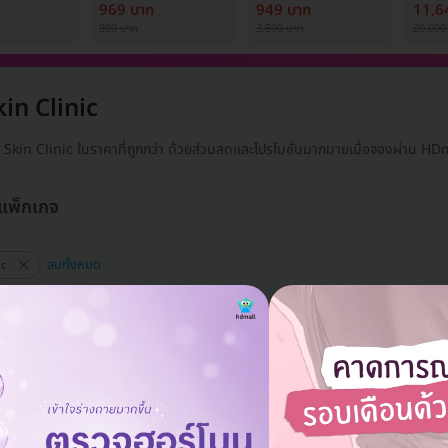
้ง (1 สิทธิ์/
ครั้ง
เพื่อปรับผิวกระจ่างใส
Medi
969 บาท
949 บาท
11,6
1 ครั้ง
999 บาท
3,500 บาท
20,000
in Clinic
 Skin Clinic ในราคาที่ถูกกว่า ด้วยส่วนลดและโปรโมชั่นมากมายเมื่อจองผ่าน H
 แพ็กเกจ
ลบทั้งหมด
ic
แอดมินพร้อมดูแลคุณทุกวันทางไลน์