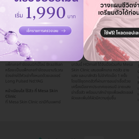
คุยกับแอดมิน ฟรี!
ลึกถึงรากขน เหมาะมากสำหรับคนที่มีขน
เฉพาะทางด้านผิวหนัง ที่สามารถรักษาสิว
สีเข้ม ขนหนา และมีรากขนที่ลึก
สิวผด สิวเรื้อรัง ด้วยการตรวจเชื้อสิว เพื่อ
M
หาสาเหตุที่ก่อให้เกิดสิว
อ
นอกจากนี้ที่ Mesa Skin Clinic ยังมี
แ
แพ็กเกจกำจัดขนบิกินี่ไลน์ Brazillian
มาวันนี้ HDmall ได้จับมือร่วมกับ Mesa
หรือจะเป็นแพ็กเกจกำจัดขนขาบริเวณ
Skin Clinic เสนอแพ็กเกจ กดสิว ฉาย
ช่วงล่างใต้หัวเข่าทั้งหมดด้วยเลเซอร์
แสง และมาส์กสิว ไม่จำกัดเม็ด 1 ครั้ง
Long Pulsed Nd:YAG
โดยใช้ชุดกดสิวที่ผ่านการอบฆ่าเชื้อด้วย
M
เครื่องมือจากประเทศเยอรมนี ฉายแสง
แ
หน้าเนียนใส ไร้สิว ที่ Mesa Skin
ฆ่าเชื้อสิว พร้อมมาส์กบำรุงเพื่อผลัดเซลล์
เ
Clinic
ผิวและเพิ่มให้ผิวมีความชุ่มชื้น
เ
ที่ Mesa Skin Clinic เรามีทีมแพทย์