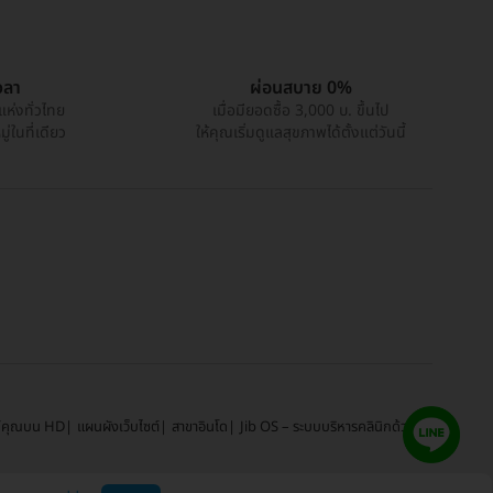
วลา
ผ่อนสบาย 0%
แห่งทั่วไทย
เมื่อมียอดซื้อ 3,000 บ. ขึ้นไป
่ในที่เดียว
ให้คุณเริ่มดูแลสุขภาพได้ตั้งแต่วันนี้
์คุณบน HD
แผนผังเว็บไซต์
สาขาอินโด
Jib OS – ระบบบริหารคลินิกด้วย AI