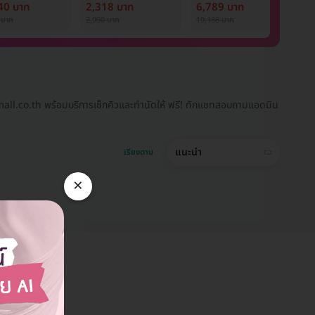
ostar Next
ออร่า
Nd:YAG 12 ครั้ง
ด
40 บาท
2,318 บาท
6,789 บาท
9
ภายใน 1 ปี สำหรับผู้
P
 บาท
2,990 บาท
19,188 บาท
1,
หญิงหรือผู้ชาย
1 
Dmall.co.th พร้อมบริการเช็กคิวและทำนัดให้ ฟรี! ทักแชทสอบถามแอดมิน
แนะนำ
เรียงตาม
×