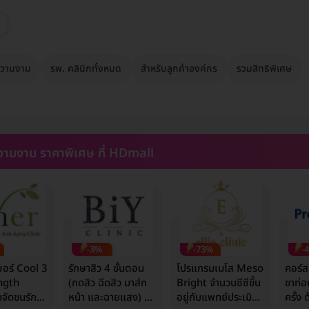
วามงาม
รพ. คลินิกทั้งหมด
สำหรับลูกค้าองค์กร
รวมสิทธิพิเศษ
ามงาม ราคาพิเศษ ที่ HDmall
-3%
-73%
-
ซอร์ Cool 3
รักษาสิว 4 ขั้นตอน
โปรแกรมเมโส Meso
คอร์ส
ngth
(กดสิว ฉีดสิว มาส์ก
Bright จำนวนซีซีขึ้น
ขาท่อ
จัดขนรักแร้
หน้า และฉายแสง) 1
อยู่กับแพทย์ประเมิน
ครั้ง 