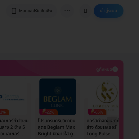
⋯
เข้าสู่ระบบ
โหลดแอปรับโค้ดเพิ่ม
ดูทั้งหมด
42%
-22%
-65%
เลเซอร์กำจัดขน
โปรแกรมดริปวิตามิน
คอร์สกำจัดขนขาท่อน
ร
นล่าง 2 ข้าง 5
สูตร Beglam Max
ล่าง ด้วยเลเซอร์
ห
ด้วยเลเซอร์
Bright ผิวขาวใส ดูมี
Long Pulse
ข