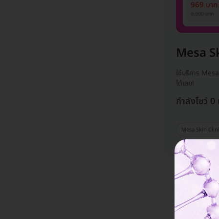
1 ปี 12 ครั
969 บาท
ท่าน)
9,900 บาท
Mesa Sk
ใช้บริการ Mesa
ได้เลย!
กำลังโชว์ 0
Mesa Skin Clin