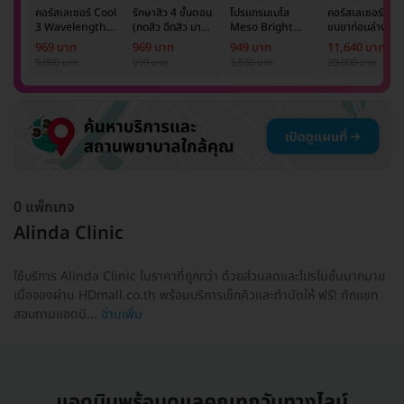
คอร์สเลเซอร์ Cool
รักษาสิว 4 ขั้นตอน
โปรแกรมเมโส
คอร์สเลเซอร์กำจั
3 Wavelength
(กดสิว ฉีดสิว มาส์ก
Meso Bright
ขนขาท่อนล่าง 2
Diode กำจัดขน
หน้า และฉายแสง)
จำนวนซีซีขึ้นอยู่กับ
ข้าง 5 ครั้ง ด้วย
969 บาท
969 บาท
949 บาท
11,640 บาท
รักแร้ 1 ปี 12 ครั้ง
1 ครั้ง
แพทย์ประเมิน เพื่อ
เลเซอร์
9,900 บาท
999 บาท
3,500 บาท
20,000 บาท
(1 สิทธิ์/ท่าน)
ปรับผิวกระจ่างใส 1
Mediostar Nex
ครั้ง
0 แพ็กเกจ
Alinda Clinic
ใช้บริการ Alinda Clinic ในราคาที่ถูกกว่า ด้วยส่วนลดและโปรโมชั่นมากมาย
เมื่อจองผ่าน HDmall.co.th พร้อมบริการเช็กคิวและทำนัดให้ ฟรี! ทักแชท
สอบถามแอดมิ...
อ่านเพิ่ม
แอดมินพร้อมดูแลคุณทุกวันทางไลน์