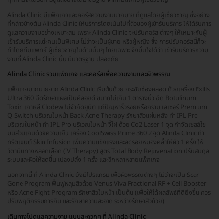
Alinda Clinic มีแพ็กเกจและคอร์สความงามมากมาย ที่ดูแลโดยผู้เชี่ยวชาญ ซึ่งอย่าง
ที่กล่าวข้างต้น Alinda Clinic ให้บริการโดยเน้นไปที่ตัวของผู้เข้ารับบริการ ให้ได้รับการ
ดูแลความงามอย่างเหมาะสม เพราะ Alinda Clinic จะปรับคอร์ส ต่างๆ ให้เหมาะกับผู้
เข้ารับบริการแต่ะคนเป็นพิเศษ ไม่ว่าจะเป็นผู้ชาย หรือผู้หญิง ซึ่ง การปรับคอร์สนี้ก็จะ
ทำโดยทีมแพทย์ ผู้เชี่ยวชาญในด้านนั้นๆ โดยเฉพาะ จึงมั่นใจได้ว่า เข้ารับบริการความ
งามที่ Alinda Clinic นั้น มีมาตรฐาน ปลอดภัย
Alinda Clinic รวมแพ็กเกจ และคอร์สเพื่อความงามและผิวพรรณ
แพ็กเกจมากมายจาก Alinda Clinic เริ่มต้นด้วย กระชับช่องคลอด ด้วยเครื่อง Exilis
Ultra 360 ฉีดรักษาแผลเป็นคีลอยด์ ขนาดไม่เกิน 1 ตารางนิ้ว ฉีด Botulinum
Toxin เกาหลี Clodew ไม่จำกัดยูนิต แก้ปัญหาริ้วรอยหรือกราม เลเซอร์ Premium
Q-Switch บริเวณใบหน้า Back Acne Therapy รักษาสิวแผ่นหลัง ทำ IPL Pro
บริเวณใบหน้า ทำ IPL Pro บริเวณใบหน้า จี้ไฝ ด้วย Co2 Laser 1 จุด กำจัดเซลล์ไข
มันส่วนเกินด้วยความเย็น เครื่อง CoolSwiss Prime 360 2 จุด Alinda Clinic ทำ
ทรีตเมนต์ Skin Infusion เพิ่มความแข็งแรงและลดรอยหมองคล้ำให้ผิว 1 ครั้ง ให้
วิตามินทางหลอดเลือด (IV Therapy) สูตร Total Body Rejuvenation ปรับสมดุล
ระบบและผิวให้สดชื่น เปล่งปลั่ง 1 ครั้ง และอีกหลาหลายแพ็กเกจ
นอกจากนี้ ที่ Alinda Clinic ยังมีโปรแกรม เพื่อผิวพรรณต่างๆ ไม่ว่าจะเป็น Scar
Gone Program ฟื้นฟูหลุมสิวด้วย Venus Viva Fractional RF + Cell Booster
หรือ Acne Fight Program รักษาสิวใบหน้า เป็นต้น (เพื่อให้ได้ผลลัพธ์ที่ดียิ่งขึ้น ควร
ปรับพฤติกรรมการกิน และรักษาความสะอาด ระหว่างรักษาสิวด้วย)
เดินทางไปดูแลความงาม แบบสะดวกๆ ที่ Alinda Clinic