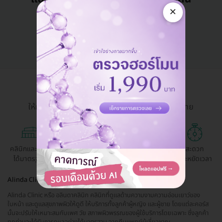
×
คุยกับแอดมิน ฟรี!
HDmall Health ดี อะไรก็ดี
ให้การเข้าถึงบริการสุขภาพและความงามเป็นเรื่องง่าย
คลินิกและ รพ.
ถูกกว่าจองตรง
ผ่อนสบาย 0%
สะดวก
ได้มาตรฐาน
ด้วยตัวเอง
ประหยัดเวลา
Alinda Clinic เพื่อความงามและผิวพรรณ
Alinda Clinic หรือ อลินดาคลินิก คลินิกที่ดูแลด้านความงามความอ่อนเยาว์ของ
ใบหน้า และดูแลสุขภาพผิวให้ดูดี ให้บริการทั้งลูกค้าผู้หญิง และผู้ชาย โดยแต่ละคอร์ส
นั้นจะปรับให้เหมาะสมกับเพศ วัย สภาพผิวพรรณของผู้ใช้บริการโดยเฉพาะ ซึ่งลูกค้า
ทุกท่านจะได้รับการดูแลอย่างได้มาตรฐาน จากทีมแพทย์ผู้เชี่ยวชาญ