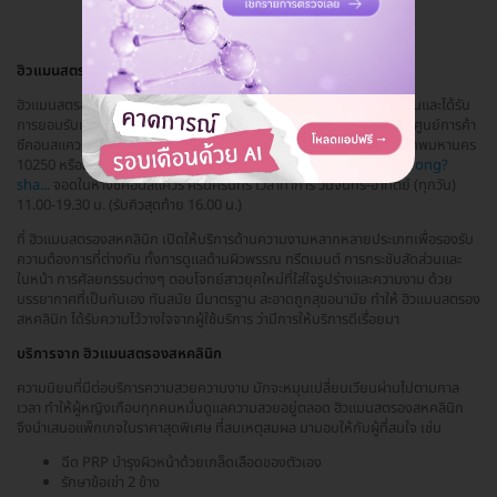
ฮิวแมนสตรองสหคลินิก
ฮิวแมนสตรองสหคลินิก สถาบันเสริมความงามแบบครบวงจร ที่มีมาตรฐานและได้รับ
การยอมรับมานาน ฮิวแมนสตรองสหคลินิก ตั้งอยู่ที่ เดินทางสะดวก ชั้น 3 ศูนย์การค้า
ซีคอนสแควร์ เลขที่ 55 ถ. ศรีนครินทร์ แขวงหนองบอน เขตประเวศ กรุงเทพมหานคร
10250 หรือสามารถกดดูแผนที่ได้ที่ลิงก์นี้
https://g.page/HumanStrong?
sha...
จอดในห้างซีคอนสแควร์ ศรีนครินทร์ เวลาทำการ วันจันทร์-อาทิตย์ (ทุกวัน)
11.00-19.30 น. (รับคิวสุดท้าย 16.00 น.)
ที่ ฮิวแมนสตรองสหคลินิก เปิดให้บริการด้านความงามหลากหลายประเภทเพื่อรองรับ
ความต้องการที่ต่างกัน ทั้งการดูแลด้านผิวพรรณ ทรีตเมนต์ การกระชับสัดส่วนและ
ใบหน้า การศัลยกรรมต่างๆ ตอบโจทย์สาวยุคใหม่ที่ใส่ใจรูปร่างและความงาม ด้วย
บรรยากาศที่เป็นกันเอง ทันสมัย มีมาตรฐาน สะอาดถูกสุขอนามัย ทำให้ ฮิวแมนสตรอง
สหคลินิก ได้รับความไว้วางใจจากผู้ใช้บริการ ว่ามีการให้บริการดีเรื่อยมา
บริการจาก ฮิวแมนสตรองสหคลินิก
ความนิยมที่มีต่อบริการความสวยความงาม มักจะหมุนเปลี่ยนเวียนผ่านไปตามกาล
เวลา ทำให้ผู้หญิงเกือบทุกคนหมั่นดูแลความสวยอยู่ตลอด ฮิวแมนสตรองสหคลินิก
จึงนำเสนอแพ็กเกจในราคาสุดพิเศษ ที่สมเหตุสมผล มามอบให้กับผู้ที่สนใจ เช่น
ฉีด PRP บำรุงผิวหน้าด้วยเกล็ดเลือดของตัวเอง
รักษาข้อเข่า 2 ข้าง