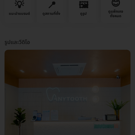
😊
💡
📍
🖼️
ดูแพ็กเกจ
แนะนำแบรนด์
ดูสถานที่ตั้ง
ดูรูป
ทั้งหมด
รูปและวีดิโอ